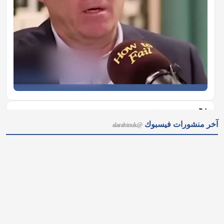
𝕏
@alarabinuk · 8 أغسطس 2026
آخر منشورات فيسبوك
@alarabinuk
طبيعة خلابة وسهولة وصول..🏖️ قائمة بأفضل 6 شواطئ قريبة من 
لندن تنافس أشهر الوجهات العالمية بطبيعتها الساحرة وخدماتها 
المتكاملة. هل زرت إحدى هذه الشواطئ من قبل، أم تخطط لزيارتها 
هذا الصيف؟ 📌 احفظ القائمة وشاركها مع أصدقائك 
#العرب_في_بريطانيا #AUK