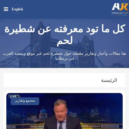
English
كل ما تود معرفته عن شطيرة
بحث
ابحث
في
لحم
الموقع
هنا مقالات وأخبار وتقارير معمقة حول شطيرة لحم عبر موقع ومنصة العرب
في بريطانيا.
الرئيسية
مجتمع وتقارير