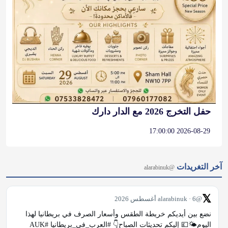
حفل التخرج 2026 مع الدار دارك
2026-08-29 17:00:00
آخر التغريدات
@alarabinuk
𝕏
@alarabinuk · 6 أغسطس 2026
نضع بين أيديكم خريطة الطقس وأسعار الصرف في بريطانيا لهذا 
اليوم🌤💷 إليكم تحديثات الصباح👇 #العرب_في_بريطانيا #AUK