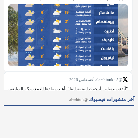
𝕏
@alarabinuk · 5 أغسطس 2026
"آندي بيرنهام.. أرجوك استمع إلينا" بأعينٍ يملؤها الدمع، وجّه الرياضي 
أرشي جودبيرن المصاب بسرطان الدماغ نداءً عاجلًا إلى آندي 
آخر منشورات فيسبوك
@alarabinuk
بيرنهام، مطالبًا إياه بإنشاء "رابطة وطنية لسرطان الدماغ" تمنح 
المرضى فرصة حقيقية للعلاج. #العرب_في_بريطانيا #AUK