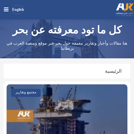
English
كل ما تود معرفته عن بحر
بحث
ابحث
في
هنا مقالات وأخبار وتقارير معمقة حول بحر عبر موقع ومنصة العرب في
الموقع
بريطانيا.
الرئيسية
مجتمع وتقارير