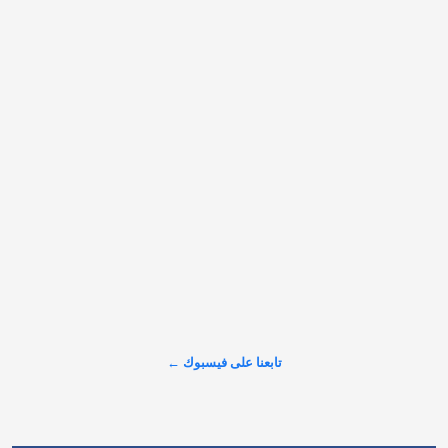
R to @AlARABINUK: دعم فلسطين في قلب المشهد.. جولة 
شاملة تلخص أهم القضايا عبر الرابط: https://alarabinuk.com/?
p=240261
عرض المزيد على X ←
تابعنا على فيسبوك ←