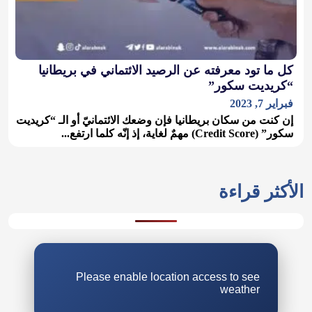
كل ما تود معرفته عن الرصيد الائتماني في بريطانيا
“كريديت سكور”
فبراير 7, 2023
إن كنت من سكان بريطانيا فإن وضعك الائتمانيّ أو الـ “كريديت
سكور” (Credit Score) مهمٌ لغاية، إذ إنّه كلما ارتفع...
الأكثر قراءة
Please enable location access to see
weather