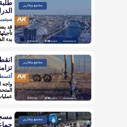
طلبة
مجتمع وتقارير
الدرا
سبتمبر 22, 2
قد يضط
تأجيله
بدء ال
انقطا
مجتمع وتقارير
تزامن
أغسطس 14,
واجه ا
المتحد
عمليات
مسجد 
مجتمع وتقارير
جماع