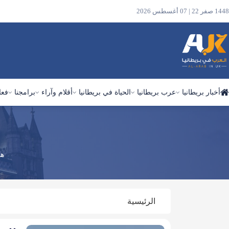
1448 صفر 22 | 07 أغسطس 2026
أخبار بريطانيا
عرب بريطانيا
الحياة في بريطانيا
أقلام وآراء
برامجنا
فعا
ابحث
في
الموقع
هن
الرئيسية