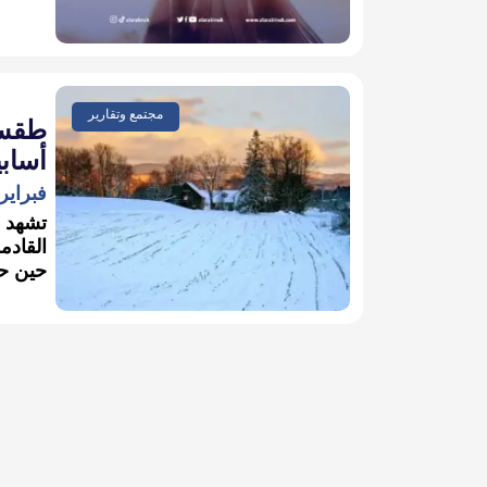
مجتمع وتقارير
طقس ب
أسابي
فبراير 9, 022
تشهد ب
حين حذ