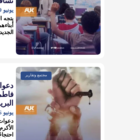
تساف
يونيو 19, 2022
يتجه ال
أبناءه
الجديد
مجتمع وتقارير
دعوا
فاطمة
البري
يونيو 6, 2022
دعوات
الأكرم
احتجاجً