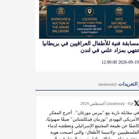
مسابقة فنية للأطفال العراقيين في بريطانيا
تنتهي بمزاد علني في لندن
2026-09-19 12:00:00
آخر التغر
@alarabinuk

@alarabinuk · 8 أغسطس 2026
في مقابلة نارية مع "بيرس مورغان".. أحرج المفكر 
الأمريكي اليهودي "نورمان فينكلشتاين" ضيفًا صهيونيًا، 
كاشفًا عن طبيعة المجتمع الإسرائيلي وتعطشه لدماء 
الفلسطينيين -ولاسيما الأطفال- والتي أصبحت هوية 
متجذرة يتباهى بها الإسرائيليون من المتطرفين إلى 