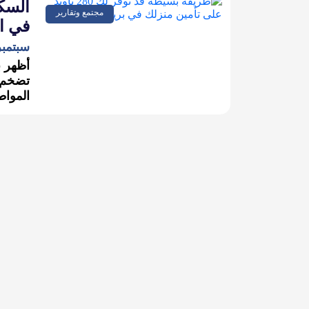
مجتمع وتقارير
في العا
سبتمبر 13, 2
أظهر ب
تضخم ا
المواط