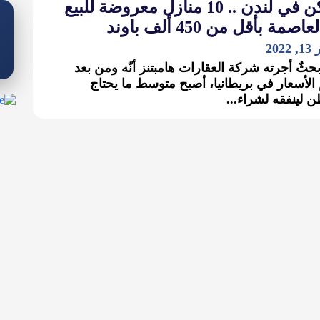
السكن في لندن .. 10 منازل معروضة للبيع
صمة بأقل من 450 ألف باوند
202
حثٌ أجرته شركة العقارات هامبتنز أنّه ومن بعد
لأسعار في بريطانيا، أصبح متوسط ما يحتاج
ن لينفقه لشراء...