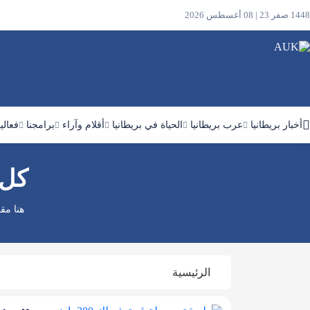
1448 صفر 23 | 08 أغسطس 2026
أخبار بريطانيا
عرب بريطانيا
الحياة في بريطانيا
أقلام وآراء
برامجنا
فعالي
كل 
ابحث
في
الموقع
هنا مق
الرئيسية