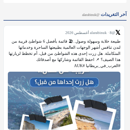
آخر التغريدات
@alarabinuk
𝕏
@alarabinuk · 8 أغسطس 2026
طبيعة خلابة وسهولة وصول..🏖️ قائمة بأفضل 6 شواطئ قريبة من 
لندن تنافس أشهر الوجهات العالمية بطبيعتها الساحرة وخدماتها 
المتكاملة. هل زرت إحدى هذه الشواطئ من قبل، أم تخطط لزيارتها 
هذا الصيف؟ 📌 احفظ القائمة وشاركها مع أصدقائك 
#العرب_في_بريطانيا #AUK