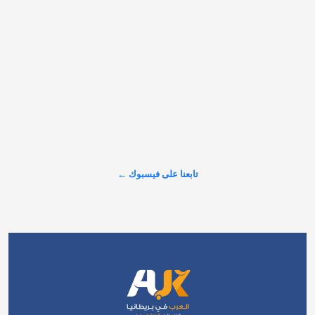
𝕏
@alarabinuk · 8 أغسطس 2026
"المسلمون ليسوا تهديدًا" في أقل من دقيقة.. المذيع البريطاني بن 
كنتش ينصف إنجازات المسلمين ويهدم خطابات التشكيك والعنصرية 
في بريطانيا؛ ردًا على استطلاع رأيٍ يراهم "تهديدًا للثقافة البريطانية"، 
مؤكدًا أن بصمتهم الملهمة لا يمكن إخفاؤها أو إنكارها. #شاهد 
#العرب_في_بريطانيا #AUK
عرض المزيد على X ←
تابعنا على فيسبوك ←