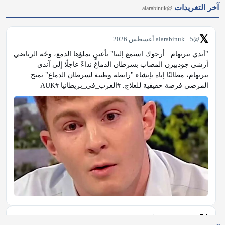
آخر التغريدات
@alarabinuk
𝕏
@alarabinuk · 5 أغسطس 2026
"آندي بيرنهام.. أرجوك استمع إلينا" بأعينٍ يملؤها الدمع، وجّه الرياضي 
أرشي جودبيرن المصاب بسرطان الدماغ نداءً عاجلًا إلى آندي 
بيرنهام، مطالبًا إياه بإنشاء "رابطة وطنية لسرطان الدماغ" تمنح 
المرضى فرصة حقيقية للعلاج. #العرب_في_بريطانيا #AUK
𝕏
@alarabinuk · 5 أغسطس 2026