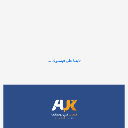
وتعزيز قيمها. #العرب_في_بريطانيا #AUK
𝕏
@alarabinuk · 5 أغسطس 2026
حذّرت النائبة البريطانية زارا سلطانة من أن المقترحات الحكومية 
الجديدة قد ترفع تكلفة الحصول على الإقامة الدائمة (ILR) إلى 
17,327 باوندًا للشخص الواحد خلال المسار المقترح الممتد إلى 10 
سنوات. وبحسب سلطانة، فإن المبلغ يشمل رسوم التأشيرات، 
ورسوم خدمات الصحة…
تابعنا على فيسبوك ←
عرض المزيد على X ←