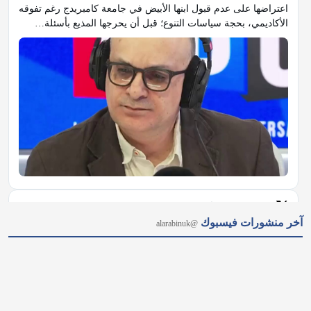
𝕏
@alarabinuk · 9 أغسطس 2026
آخر منشورات فيسبوك
@alarabinuk
التكييف يصل إلى خط بيكاديللي.. في إطار مشروعها للتكيف مع 
موجات الحر وتحسين تجربة الركاب، أعلنت هيئة النقل في لندن 
(TfL) عن اقتراب تشغيل القطارات المكيّفة في خط "بيكاديللي" 
الشهير، ليكون أول خط أنفاقٍ يحصل على هذا التحديث بعد نجاح…