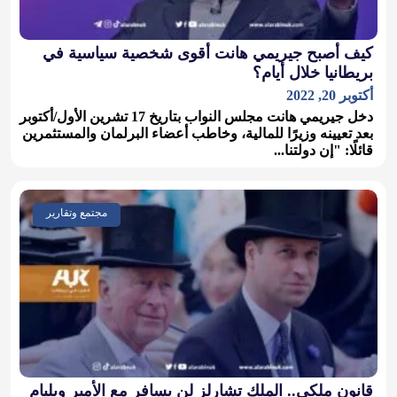
كيف أصبح جيريمي هانت أقوى شخصية سياسية في
بريطانيا خلال أيام؟
أكتوبر 20, 2022
دخل جيريمي هانت مجلس النواب بتاريخ 17 تشرين الأول/أكتوبر
بعد تعيينه وزيرًا للمالية، وخاطب أعضاء البرلمان والمستثمرين
قائلًا: "إن دولتنا...
مجتمع وتقارير
قانون ملكي.. الملك تشارلز لن يسافر مع الأمير ويليام