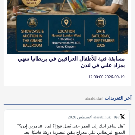
مسابقة فنية للأطفال العراقيين في بريطانيا تنتهي
بمزاد علني في لندن
2026-09-19 12:00:00
آخر التغريدات
@alarabinuk
𝕏
@alarabinuk · 9 أغسطس 2026
"هل سافر ابنك إلى القمر حتى يُقبل فورًا؟ لماذا تتذمرين إذن؟" 
المذيع البريطاني علي معراج يلقن عنصريةً درسًا قاسيًا، بعد 
اعتراضها على عدم قبول ابنها الأبيض في جامعة كامبريدج رغم تفوقه 
الأكاديمي، بحجة سياسات التنوع؛ قبل أن يحرجها المذيع بأسئلة…