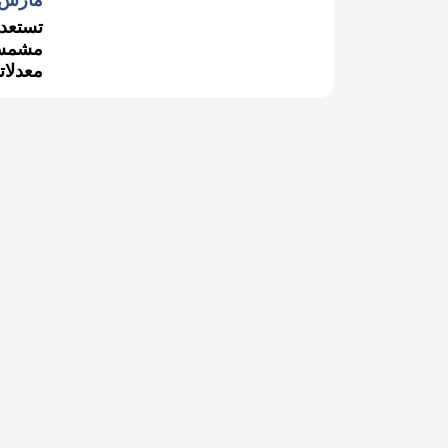
مارس 15, 022
تستعد 
مشمس؛
معدلات