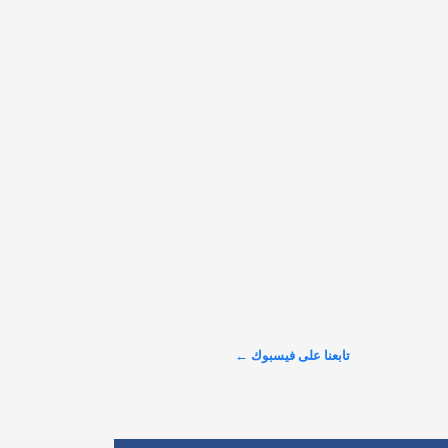

@alarabinuk · 9 أغسطس 2026
R to @AlARABINUK: التفاصيل الكاملة لهذه الخطة: 
https://alarabinuk.com/?p=24023
عرض المزيد على X ←
تابعنا على فيسبوك ←