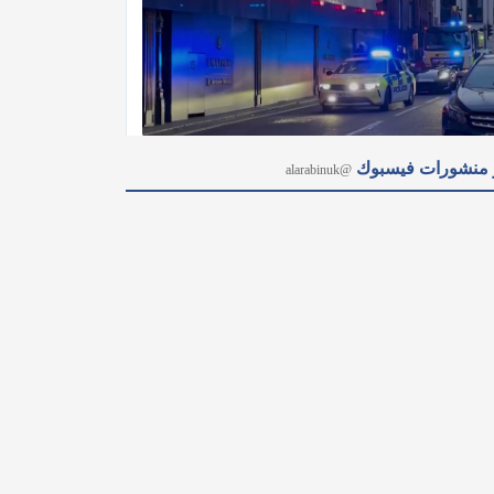
آخر منشورات فيس
@alarabinuk

@alarabinuk · 9 أغسطس 2026
‏لو سألت معظم الناس: لماذا لا تنجزون ما تتمنون إنجازه؟ 
لكان هذا جوابه

@alarabinuk · 9 أغسطس 2026
منحٌ بـ 500 ألف دولار لمشاريع مدنية وإعلامية... كشفت 
وثائق برنامج تمويلي أطلقته السفارة الأمريكية في لندن 
عن تقديم مبالغ مالية لدعم مشاريع المشاركة المدنية، ما 
أثار موجة انتقادات واعتراضات من مسؤولين وسياسيين 
بريطانيين. وتعطي الخطة أولوية لمشروعات تركز 
على