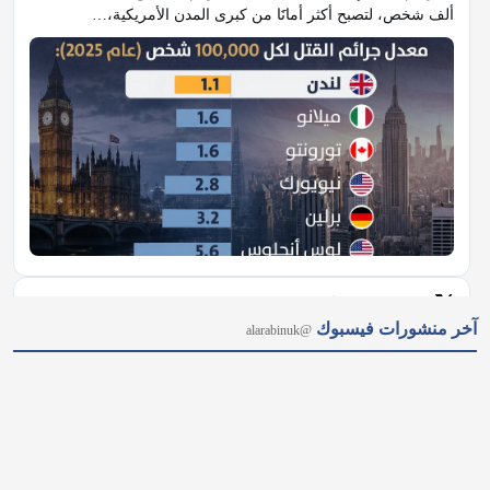
ألف شخص، لتصبح أكثر أمانََا من كبرى المدن الأمريكية،…
𝕏
@alarabinuk · 6 أغسطس 2026
آخر منشورات فيسبوك
@alarabinuk
الطلب الاستثماري على عقارات المدينة المنورة يتصدّر المشهد في 
لندن.. 🇬🇧 نجاح باهر سجّلته شركة "سما العقارية" خلال مشاركتها 
في معرض الاستثمار العقاري السعودي البريطاني، أثمر عن بيع 
مجموعة واسعة من وحداتها السكنية والاستثمارية الراقية للعديد من 
المستثمرين وصنّاع القرار.…