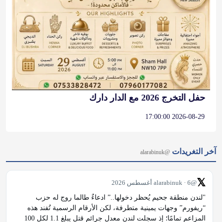
حفل التخرج 2026 مع الدار دارك
2026-08-29 17:00:00
آخر التغريدات
@alarabinuk
𝕏
@alarabinuk · 6 أغسطس 2026
"لندن منطقة جحيم يُحظر دخولها..” ادعاءٌ طالما روج له حزب 
“ريفورم” وجهات يمينية متطرفة، لكن الأرقام الرسمية تُفند هذه 
المزاعم تمامًا؛ إذ سجلت لندن معدل جرائم قتل يبلغ 1.1 لكل 100 