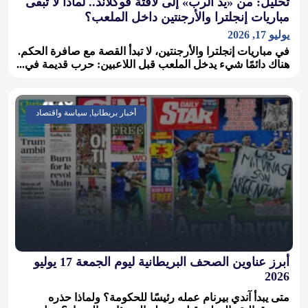
تحليل: من «يد الرب» إلى لافتة فوكلاند.. لماذا لا تبقى
مباريات إنجلترا والأرجنتين داخل الملعب؟
يوليو 17, 2026
في مباريات إنجلترا والأرجنتين، لا تبدأ القصة مع صافرة الحكم.
هناك دائمًا شيء يدخل الملعب قبل اللاعبين: حرب قديمة في...
أخبار بريطانيا, سياسة واقتصاد
أبرز عناوين الصحف البريطانية ليوم الجمعة 17 يوليو
2026
متى يبدأ آندي بيرنام عمله رئيسًا للحكومة؟ ولماذا حذره