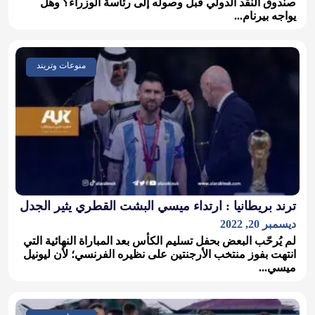
صندوق النقد الدولي قبل وصوله إلى رئاسة الوزراء؟ وهل
يواجه بيرنام...
منوعات وتريند
ترند بريطانيا : ارتداء ميسي البشت القطري يثير الجدل
ديسمبر 20, 2022
لم يُرحّب البعض بحفل تسليم الكأس بعد المباراة النهائية التي
انتهت بفوز منتخب الأرجنتين على نظيره الفرنسي؛ لأن ليونيل
ميسي...