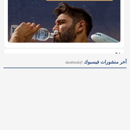
𝕏
@alarabinuk · 9 أغسطس 2026
آخر منشورات فيسبوك
@alarabinuk
R to @AlARABINUK: ملفاتٌ ساخنة تتصدر المشهد في الرابط: 
https://alarabinuk.com/?p=240278
𝕏
@alarabinuk · 9 أغسطس 2026
القانون يُطبق على الجميع.. حتى لو كنت تقود سيارة قيمتها الملايين 
في حادثة أثارت تفاعلًا واسعًا، احتجزت شرطة العاصمة لندن سيارة 
"فيراري مونزا SP2" (Ferrari Monza SP2)، وهي واحدة من أندر 
سيارات الفيراري المحدودة في العالم، وتتميز بتصميمها الفريد من…