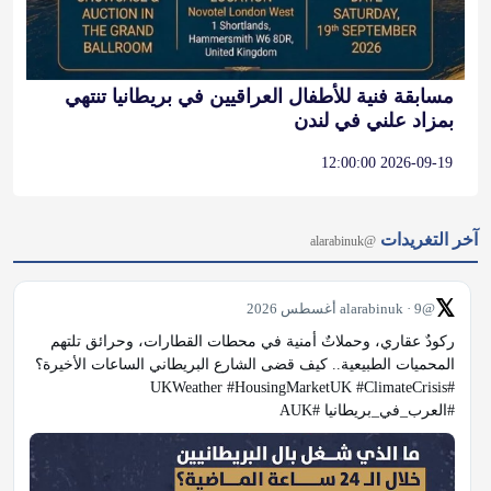
مسابقة فنية للأطفال العراقيين في بريطانيا تنتهي
بمزاد علني في لندن
2026-09-19 12:00:00
آخر التغريدات
@alarabinuk
𝕏
@alarabinuk · 9 أغسطس 2026
ركودٌ عقاري، وحملاتٌ أمنية في محطات القطارات، وحرائق تلتهم 
المحميات الطبيعية.. كيف قضى الشارع البريطاني الساعات الأخيرة؟ 
#UKWeather #HousingMarketUK #ClimateCrisis 
#العرب_في_بريطانيا #AUK