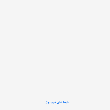
𝕏
@alarabinuk · 9 أغسطس 2026
‏لو سألت معظم الناس: لماذا لا تنجزون ما تتمنون إنجازه؟ لكان هذا 
جوابهم
عرض المزيد على X ←
تابعنا على فيسبوك ←