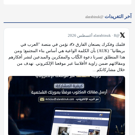
آخر التغريدات
@alarabinuk
𝕏
@alarabinuk · 8 أغسطس 2026
قلمك وفكرك يصنعان الفارق ✍️ نؤمن في منصة "العرب في 
بريطانيا" (AUK) بأن الكلمة الواعية هي أساس بناء المجتمع؛ ومن 
هذا المنطلق تسرنا دعوة الكُتّاب والمفكرين والمبدعين لنشر أفكارهم 
ومقالاتهم ضمن زاوية #أقلامنا عبر موقعنا الإلكتروني. نهدف من 
خلال مشاركاتكم…