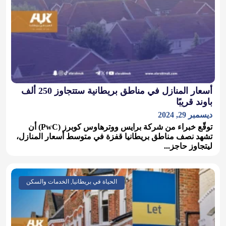
أسعار المنازل في مناطق بريطانية ستتجاوز 250 ألف
باوند قريبًا
ديسمبر 29, 2024
توقّع خبراء من شركة برايس ووترهاوس كوبرز (PwC) أن
تشهد نصف مناطق بريطانيا قفزة في متوسط أسعار المنازل،
ليتجاوز حاجز...
الحياة في بريطانيا, الخدمات والسكن