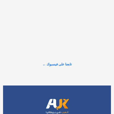
لندن تنافس أشهر الوجهات العالمية بطبيعتها الساحرة وخدماتها 
المتكاملة. هل زرت إحدى هذه الشواطئ من قبل، أم تخطط لزيارتها 
هذا الصيف؟ 📌 احفظ القائمة وشاركها مع أصدقائك 
#العرب_في_بريطانيا #AUK
𝕏
@alarabinuk · 8 أغسطس 2026
R to @AlARABINUK: اكتشف المزيد من التفاصيل عبر موقعنا: 
https://alarabinuk.com/?p=238175
تابعنا على فيسبوك ←
عرض المزيد على X ←