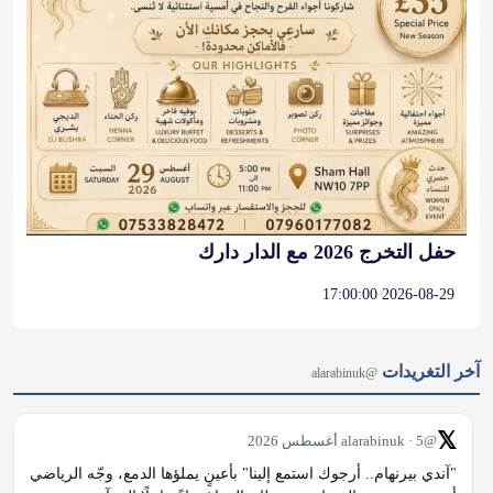
حفل التخرج 2026 مع الدار دارك
2026-08-29 17:00:00
آخر التغريدات
@alarabinuk
𝕏
@alarabinuk · 5 أغسطس 2026
"آندي بيرنهام.. أرجوك استمع إلينا" بأعينٍ يملؤها الدمع، وجّه الرياضي 
أرشي جودبيرن المصاب بسرطان الدماغ نداءً عاجلًا إلى آندي 
بيرنهام، مطالبًا إياه بإنشاء "رابطة وطنية لسرطان الدماغ" تمنح 
المرضى فرصة حقيقية للعلاج. #العرب_في_بريطانيا #AUK