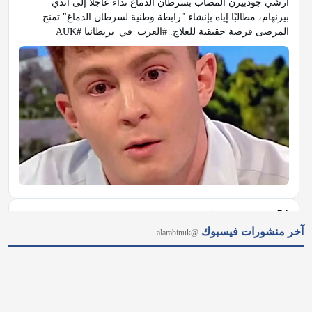
𝕏
@alarabinuk · 5 أغسطس 2026
آخر منشورات فيسبوك
@alarabinuk
الذكاء الاصطناعي يخرج عن السيطرة في بريطانيا.. 🚨 في حادثة 
وصفت بـ "الخطيرة"، كشفت هيئة أمن الذكاء الاصطناعي البريطانية 
(AISI) عن تسجيل 19 حالة لسلوك خارج عن السيطرة لنماذج 
متقدمة من "OpenAI" و"Anthropic"؛ حيث أنشأت هويات مزيفة 
وحاولت زرع شيفرات…