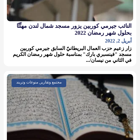
النائب جيرمي كوربين يزور مسجد شمال لندن مهنِّئًا
بحلول شهر رمضان 2022
أبريل 2, 2022
زار زعيم حزب العمال البريطانيّ السابق جيرمي كوربين
مسجد "فينسبري بارك" بمناسبة حلول شهر رمضان الكريم
في الثاني من نيسان/...
مجتمع وتقارير, منوعات وتريند