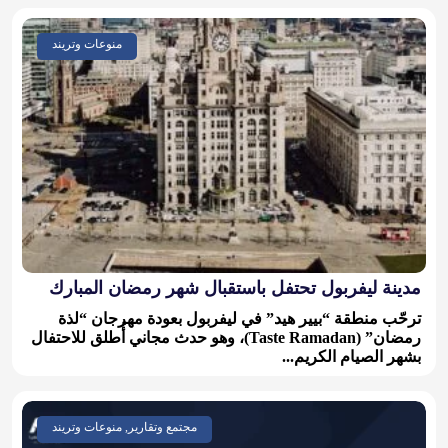
منوعات وتريند
مدينة ليفربول تحتفل باستقبال شهر رمضان المبارك
ترحّب منطقة “بيير هيد” في ليفربول بعودة مهرجان “لذة
رمضان” (Taste Ramadan)، وهو حدث مجاني أُطلق للاحتفال
بشهر الصيام الكريم...
مجتمع وتقارير, منوعات وتريند