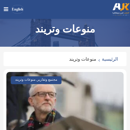
English
منوعات وتريند
بحث
ابحث
في
الموقع
الرئيسية
منوعات وتريند
مجتمع وتقارير, منوعات وتريند