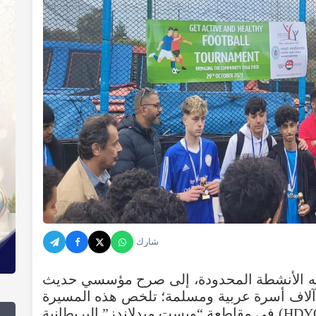
شارك
ه
الأنشطة
المحدودة
،
إلى
صرح
مؤسسي
حديث
آلاف
أسرة
عربية
ومسلمة؛
تلخص
هذه
المسيرة
HDY
)
في
مقاطعة
“
ويست
ميدلاندز
”
البريطانية