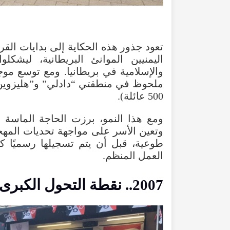
تعود
جذور
هذه
الحكاية
إلى
بدايات
القر
اليمنيين
الموانئ
البريطانية
،
ليشكلوا
والإسلامية
في
بريطانيا
.
ومع
توسع
موج
ملحوظ
في
منطقتي
“
دادلي
”
و”هليزوين
500
عائلة
).
ومع
هذا
النمو
،
برزت
الحاجة
الماسة
ل
وتعين
الأسر
على
مواجهة
تحديات
المهج
طوعية
،
قبل
أن
يتم
تسجيلها
رسميًا
ك
العمل
المنظم
.
2007
..
نقطة
التحول
الكبرى