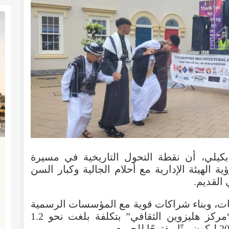
بكيلي
،
أن
نقطة
التحول
التاريخية
في
مسيرة
ية
الهيئة
الإدارية
مع
أحلام
الجالية
وكبار
السن
القديم
.
ات
،
وبناء
شراكات
قوية
مع
المؤسسات
الرسمية
مركز
هليزوين
الثقافي
”
بتكلفة
بلغت
نحو
1.2
ليكون
بيتًا
مفتوحًا
للجميع
.