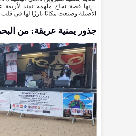
.
إنها
قصة
نجاح
ملهمة
تمتد
لأربعة
ع
الأصيلة
وصنعت
مكانًا
بارزًا
لها
في
قلب
جذور
يمنية
عريقة
:
من
البحر