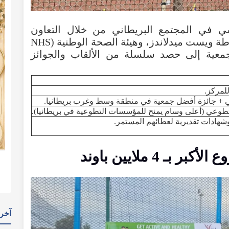
ي
في
المجتمع
البريطاني
من
خلال
التعاون
ة
ويست
ميدلاندز
،
وهيئة
الصحة
الوطنية
(
NHS
معية
إلى
حصد
سلسلة
من
الألقاب
والجوائز
لمركز
.
+
جائزة
أفضل
جمعية
في
منطقة
وسط
وغرب
بريطانيا
.
تطوعي
(
أعلى
وسام
يمنح
للمؤسسات
التطوعية
في
بريطانيا
).
شهادات
تقديرية
لعطائهم
المستمر
.
وع
الأكبر
بـ
4
ملايين
باوند
آخر 