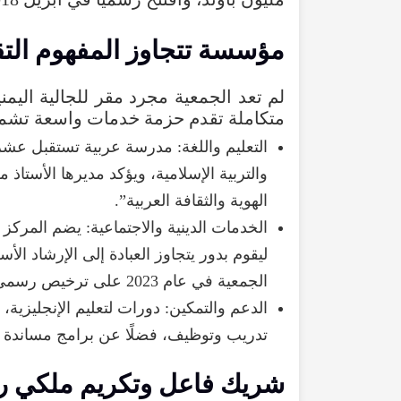
مؤسسة
تتجاوز
المفهوم
الت
لم
تعد
الجمعية
مجرد
مقر
للجالية
اليمن
متكاملة
تقدم
حزمة
خدمات
واسعة
تشم
التعليم
واللغة
:
مدرسة
عربية
تستقبل
عشر
والتربية
الإسلامية
،
ويؤكد
مديرها
الأستاذ
م
الهوية
والثقافة
العربية
”.
الخدمات
الدينية
والاجتماعية
:
يضم
المركز
ليقوم
بدور
يتجاوز
العبادة
إلى
الإرشاد
الأس
الجمعية
في
عام
2023
على
ترخيص
رسمي
الدعم
والتمكين
:
دورات
لتعليم
الإنجليزية
،
تدريب
وتوظيف
،
فضلًا
عن
برامج
مساندة
شريك
فاعل
وتكريم
ملكي
ر