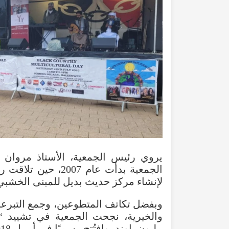
يروي
رئيس
الجمعية
،
الأستاذ
مروان
الجمعية
بدأت
عام
2007
،
حين
تلاقت
رؤ
لإنشاء
مركز
حديث
بديل
للمبنى
الخشبي
وبفضل
تكاتف
المتطوعين
،
وجمع
التبرع
والخيرية
،
نجحت
الجمعية
في
تشييد
“
مليون
باوند
،
وافتُتح
رسميًا
في
أبريل
2018