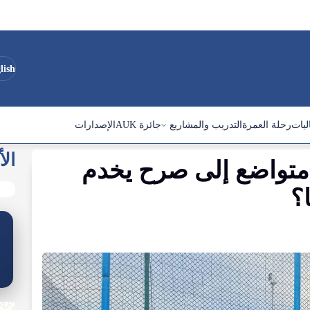
lish
ليات
رحلة العمرة
التدريب والمشاريع
جائزة AUK
الإصدارات
الأ
متواضع
إلى
صرح
يخدم
؟