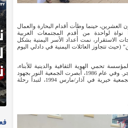
ن
العشرين
،
حينما
وطأت
أقدام
البحارة
والعمال
نواة
لواحدة
من
أقدم
المجتمعات
العربية
ات
الاستقرار
،
نمت
أعداد
الأسر
اليمنية
بشكل
” (
حيث
تتجاوز
العائلات
اليمنية
في
دادلي
اليوم
مؤسسة
تحمي
الهوية
الثقافية
والدينية
للأبناء
،
ر
.
وفي
عام
1986
،
أبصرت
الجمعية
النور
بجهود
جمعية
خيرية
في
آذار/مارس
1994
،
لتبدأ
رحلة
فعا