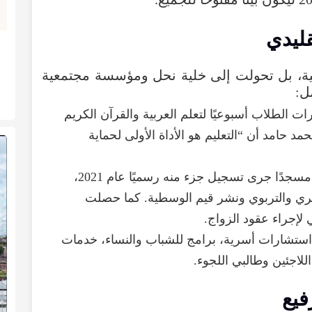
قليدي
ية
،
بل
تحولت
إلى
خلية
نحل
ومؤسسة
مجتمعية
ل
:
ات
الطلاب
أسبوعيًا
لتعلم
العربية
والقرآن
الكريم
حمد
حامد
أن
“
التعليم
هو
الأداة
الأولى
لحماية
مسجدًا
جرى
تسجيل
جزء
منه
رسميًا
عام
2021
،
ري
والتربوي
ونشر
قيم
الوسطية
.
كما
حصلت
لإجراء
عقود
الزواج
.
استشارات
أسرية
،
برامج
للشباب
والنساء
،
خدمات
اللاجئين
وطالبي
اللجوء
.
فيع