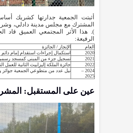
أثبتت
الجمعية
جدارتها
كشريك
أساس
المشترك
مع
مجلس
مدينة
دادلي
،
وشرط
).
هذا
الأثر
المجتمعي
العميق
قاد
الج
الرفيعة
:
العام
الإنجاز
/ الجائزة
2020
استكمال
إجراءات
استقدام
إمام
دائم
ل
2021
تسجيل
جزء
من
المبنى
كمسجد
رسمي
2022
جائزة
الملكة
إليزابيث
الثانية
للعمل
ال
2024 –
نيل
عدد
من
متطوعي
الجمعية
جوائز
و
2025
عين
على
المستقبل
:
المشر