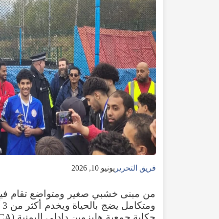
فريق التحرير
يونيو 10, 2026
من
مبنى
خشبي
صغير
ومتواضع
تقام
في
ومتكامل
يضج
بالحياة
ويخدم
أكثر
من
3
حكاية
جمعية
هليزوين
دادلي
اليمنية
(
CA