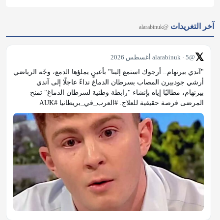
𝕏
@alarabinuk · 5 أغسطس 2026
"آندي بيرنهام.. أرجوك استمع إلينا" بأعينٍ يملؤها الدمع، وجّه الرياضي 
أرشي جودبيرن المصاب بسرطان الدماغ نداءً عاجلًا إلى آندي 
بيرنهام، مطالبًا إياه بإنشاء "رابطة وطنية لسرطان الدماغ" تمنح 
المرضى فرصة حقيقية للعلاج. #العرب_في_بريطانيا #AUK
𝕏
@alarabinuk · 5 أغسطس 2026
آخر منشورات فيسبوك
@alarabinuk
الذكاء الاصطناعي يخرج عن السيطرة في بريطانيا.. 🚨 في حادثة 
وصفت بـ "الخطيرة"، كشفت هيئة أمن الذكاء الاصطناعي البريطانية 