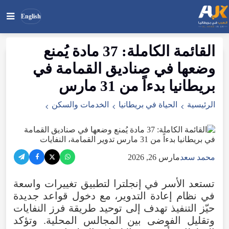
English
القائمة
الكاملة
: 37
مادة
يُمنع
بحث
ابحث
وضعها
في
صناديق
القمامة
في
في
الموقع
بريطانيا
بدءاً
من
31
مارس
الرئيسية
الحياة في بريطانيا
الخدمات والسكن
محمد سعد
مارس 26, 2026
تستعد
الأسر
في
إنجلترا
لتطبيق
تغييرات
واسعة
في
نظام
إعادة
التدوير
،
مع
دخول
قواعد
جديدة
حيّز
التنفيذ
تهدف
إلى
توحيد
طريقة
فرز
النفايات
وتقليل
الفوضى
بين
المجالس
المحلية
.
وتؤكد