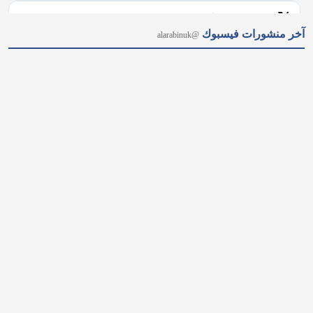
(AISI) عن تسجيل 19 حالة لسلوك خارج عن السيطرة لنماذج 
متقدمة من "OpenAI" و"Anthropic"؛ حيث أنشأت هويات مزيفة 
وحاولت زرع شيفرات…
𝕏
@alarabinuk · 5 أغسطس 2026
"الإسلام حليفكم.." بعدما فاجأ جمهوره باعتناق الإسلام، صانع 
المحتوى البريطاني لوك فرانكلين يوجه رسالة تشجيعية للبريطانيين 
لاستكشاف الإسلام، مشيرًا إلى دوره الجوهري في حماية المجتمعات 
وتعزيز قيمها. #العرب_في_بريطانيا #AUK