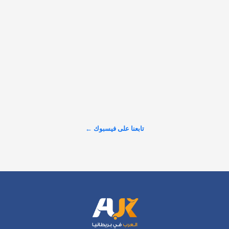
𝕏
@alarabinuk · 5 أغسطس 2026
حذّرت النائبة البريطانية زارا سلطانة من أن المقترحات الحكومية 
الجديدة قد ترفع تكلفة الحصول على الإقامة الدائمة (ILR) إلى 
17,327 باوندًا للشخص الواحد خلال المسار المقترح الممتد إلى 10 
سنوات. وبحسب سلطانة، فإن المبلغ يشمل رسوم التأشيرات، 
ورسوم خدمات الصحة…
تابعنا على فيسبوك ←
عرض المزيد على X ←
الرئيسية
اتصل بنا