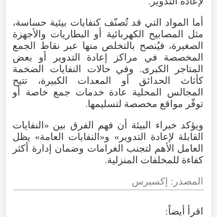
لإعادة التدوير.
أما
المواد
التي
قد
تُصنّف
كنفايات
بيئية
حساسة
،
مثل
المصابيح
الكهربائية
أو
البطاريات
والأجهزة
الصغيرة
،
فيُنصح
بالتخلص
منها
عبر
نقاط
الجمع
المخصصة
في
مراكز
إعادة
التدوير
أو
بعض
المتاجر
الكبرى
.
وفي
حالات
النفايات
الضخمة
كأثاث
الحدائق
أو
المعدات
الكبيرة
،
تتيح
المجالس
المحلية
عادة
خدمات
جمع
خاصة
أو
توفّر
مواقع
مخصصة
لتسليمها
.
ويؤكد
خبراء
البيئة
أن
فهم
الفرق
بين
«
النفايات
القابلة
لإعادة
التدوير
»
و«النفايات
العامة
»
يظل
العامل
الأهم
لتجنب
الغرامات
وضمان
إدارة
أكثر
كفاءة
للمخلفات
المنزلية
.
المصدر
:
إكسبرس
اقرأ
أيضاً
: