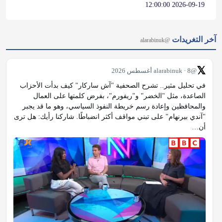
𝕏
@alarabinuk · 8 أغسطس 2026
في تحليل مثير.. تشرح الصحفية "آش ساركار" كيف بدأت الأحزاب 
الصاعدة، مثل "الخضر" و"ريفورم"، بفرض كلمتها على العمال 
والمحافظين وإعادة رسم خريطة النفوذ السياسي، وهو ما قد يجبر 
"آندي بيرنهام" على تبني مواقف أكثر انضباطًا. شاركنا رأيك: هل ترى 
أن…
𝕏
@alarabinuk · 8 أغسطس 2026
آخر منشورات فيسبوك
@alarabinuk