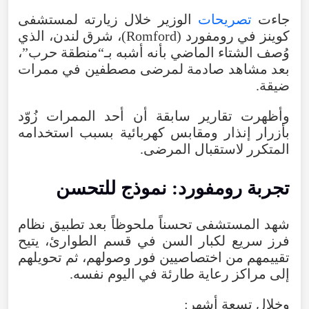
جاءت
تصريحات
الوزير
خلال
زيارته
لمستشفى
كوينز
في
رومفورد
(
Romford
)،
شرق
لندن
،
الذي
وُصف
الشتاء
الماضي
بأنه
أشبه
بـ“منطقة
حرب
”،
بعد
مشاهد
صادمة
لمرضى
مصطفين
في
ممرات
ضيقة.
وأظهرت
تقارير
سابقة
أن
أحد
الممرات
زُوّد
بأزرار
إنذار
ومقابس
كهربائية
بسبب
استخدامه
المتكرر
لاستقبال
المرضى
.
تجربة
رومفورد
:
نموذج
للتحسن
شهد
المستشفى
تحسناً
ملحوظاً
بعد
تطبيق
نظام
فرز
سريع
لكبار
السن
في
قسم
الطوارئ
،
يتيح
تقييمهم
من
اختصاصيين
فور
وصولهم
،
ثم
تحويلهم
إلى
مراكز
رعاية
طارئة
في
اليوم
نفسه
.
وخلال
تسعة
أشهر
: