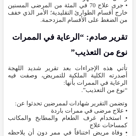
•
جرى
علاج
70
في
المئة
من
المرضى
المسنين
خارج
أقسام
الطوارئ
التقليدية؛
الأمر
الذي
خفف
من
الضغط
على
الأقسام
المزدحمة
.
تقرير
صادم
: “
الرعاية
في
الممرات
نوع
من
التعذيب
”
تأتي
هذه
الإجراءات
بعد
تقرير
شديد
اللهجة
أصدرته
الكلية
الملكية
للتمريض
،
وصفت
فيه
الرعاية
في
الممرات
بأنها
:
“
نوع
من
التعذيب
”.
وتضمن
التقرير
شهادات
لممرضين
تحدثوا
عن
:
•
علاج
مرضى
في
ممرات
باردة
•
استخدام
غرف
الطعام
والمطابخ
والمكاتب
كمساحات
علاج
•
وفاة
مريض
اختناقاً
في
ممر
دون
أن
يلاحظه