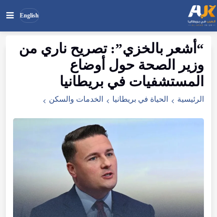
English
“
أشعر
بالخزي
”:
تصريح
ناري
من
بحث
ابحث
وزير
الصحة
حول
أوضاع
في
الموقع
المستشفيات
في
بريطانيا
الرئيسية
الحياة في بريطانيا
الخدمات والسكن