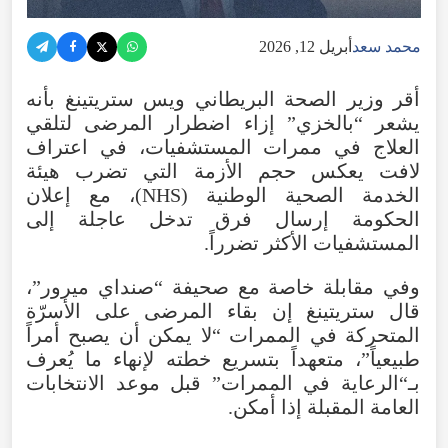
محمد سعد
أبريل 12, 2026
أقر
وزير
الصحة
البريطاني
ويس
ستريتينغ
بأنه
يشعر
“
بالخزي
”
إزاء
اضطرار
المرضى
لتلقي
العلاج
في
ممرات
المستشفيات
،
في
اعتراف
لافت
يعكس
حجم
الأزمة
التي
تضرب
هيئة
الخدمة
الصحية
الوطنية
(
NHS
)،
مع
إعلان
الحكومة
إرسال
فرق
تدخل
عاجلة
إلى
المستشفيات
الأكثر
تضرراً.
وفي
مقابلة
خاصة
مع
صحيفة
“
صنداي
ميرور
”،
قال
ستريتينغ
إن
بقاء
المرضى
على
الأسرّة
المتحركة
في
الممرات
“
لا
يمكن
أن
يصبح
أمراً
طبيعياً
”،
متعهداً
بتسريع
خطته
لإنهاء
ما
يُعرف
بـ“الرعاية
في
الممرات
”
قبل
موعد
الانتخابات
العامة
المقبلة
إذا
أمكن
.