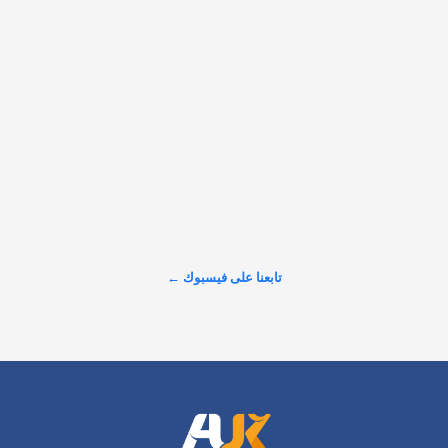
لدونالد ترامب،…
𝕏
@alarabinuk · 8 أغسطس 2026
قلمك وفكرك يصنعان الفارق ✍️ نؤمن في منصة "العرب في 
بريطانيا" (AUK) بأن الكلمة الواعية هي أساس بناء المجتمع؛ ومن 
هذا المنطلق تسرنا دعوة الكُتّاب والمفكرين والمبدعين لنشر أفكارهم 
ومقالاتهم ضمن زاوية #أقلامنا عبر موقعنا الإلكتروني. نهدف من 
تابعنا على فيسبوك ←
خلال مشاركاتكم…
عرض المزيد على X ←
الرئيسية