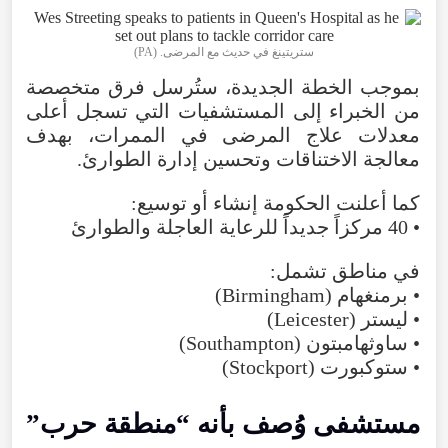
ستريتينغ في حديث مع المرضى. (
PA
)
بموجب
الخطة
الجديدة
،
ستُرسل
فرق
متخصصة
من
الخبراء
إلى
المستشفيات
التي
تسجل
أعلى
معدلات
علاج
المرضى
في
الممرات
،
بهدف
معالجة
الاختناقات
وتحسين
إدارة
الطوارئ
.
كما
أعلنت
الحكومة
إنشاء
أو
توسيع
:
•
40
مركزاً
جديداً
للرعاية
العاجلة
والطوارئ
في
مناطق
تشمل
:
•
برمنغهام
(
Birmingham
)
•
ليستر
(
Leicester
)
•
ساوثهامبتون (
Southampton
)
•
ستوكبورت
(
Stockport
)
مستشفى
وُصف
بأنه
“
منطقة
حرب
”