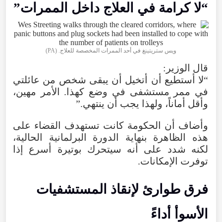
“
لا
كرامة
في
العلاج
داخل
الممرات
”
ويس ستريتينغ في أحد الممرات المخصصة للعلاج. (
PA
)
قال
الوزير
:
“
لا
أستطيع
أن
أتخيل
أن
يبقى
شخص
من
عائلتي
في
ممر
مستشفى
في
وضع
كهذا
.
الأمر
مهين
،
وأقل
أماناً
،
ولهذا
يجب
أن
ينتهي
.”
وأضاف
أن
الحكومة
كانت
تستهدف
القضاء
على
هذه
الظاهرة
بنهاية
الدورة
البرلمانية
الحالية
،
لكنه
شدد
على
أنه
سيتحرك
بوتيرة
أسرع
إذا
توفرت
الإمكانات
.
فرق
طوارئ
لإنقاذ
المستشفيات
الأسوأ
أداءً