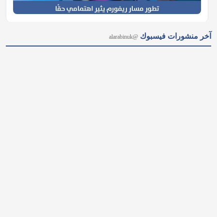
نهرٌ بريطاني شهير يختنق.. والمياه تتراجع بشكل مخيف ما كان يومًا 
مجرى نابضًا بالحياة، تحوّل في أجزاء منه إلى حصى وصخور 
مكشوفة. إنه نهر "واي" (River Wye) الممتد بين ويلز وإنجلترا، حيث 
تراجع منسوب مياهه بشكل حاد، وسط مخاوف متزايدة…
𝕏
@alarabinuk · 8 أغسطس 2026
"أنت رئيسٌ للشعب أم لأصحاب المصالح؟".. في رسالة قوية إلى 
آندي بيرنهام.. المؤثر المالي البريطاني "توبي نوبات" يفتح النار على 
الشركات العملاقة والبنوك التي تجني الأرباح من الحروب والمجاعات 
على حساب المواطن العادي، وتفاقم أزمات الغذاء والجفاف إرضاءً 