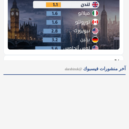
𝕏
@alarabinuk · 6 أغسطس 2026
آخر منشورات فيسبوك
@alarabinuk
الطلب الاستثماري على عقارات المدينة المنورة يتصدّر المشهد في 
لندن.. 🇬🇧 نجاح باهر سجّلته شركة "سما العقارية" خلال مشاركتها 
في معرض الاستثمار العقاري السعودي البريطاني، أثمر عن بيع 
مجموعة واسعة من وحداتها السكنية والاستثمارية الراقية للعديد من 
المستثمرين وصنّاع القرار.…