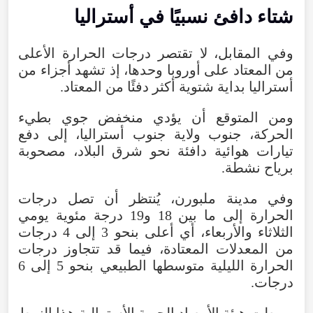
شتاء
دافئ
نسبيًا
في
أستراليا
وفي
المقابل
،
لا
تقتصر
درجات
الحرارة
الأعلى
من
المعتاد
على
أوروبا
وحدها
،
إذ
تشهد
أجزاء
من
أستراليا
بداية
شتوية
أكثر
دفئًا
من
المعتاد
.
ومن
المتوقع
أن
يؤدي
منخفض
جوي
بطيء
الحركة
،
جنوب
ولاية
جنوب
أستراليا
،
إلى
دفع
تيارات
هوائية
دافئة
نحو
شرق
البلاد
،
مصحوبة
برياح
نشطة
.
وفي
مدينة
ملبورن
،
يُنتظر
أن
تصل
درجات
الحرارة
إلى
ما
بين
18
و19
درجة
مئوية
يومي
الثلاثاء
والأربعاء
،
أي
أعلى
بنحو
3
إلى
4
درجات
من
المعدلات
المعتادة
،
فيما
قد
تتجاوز
درجات
الحرارة
الليلية
متوسطها
الطبيعي
بنحو
5
إلى
6
درجات
.