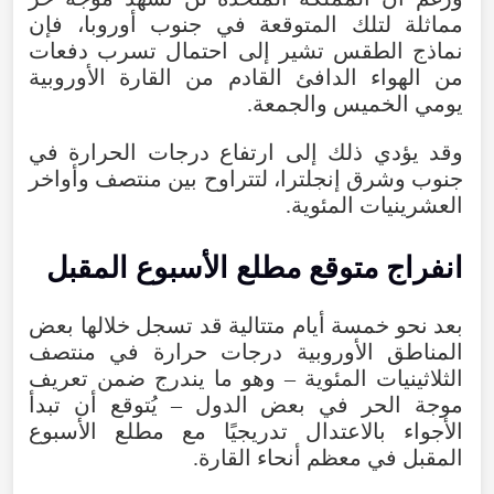
مماثلة
لتلك
المتوقعة
في
جنوب
أوروبا
،
فإن
نماذج
الطقس
تشير
إلى
احتمال
تسرب
دفعات
من
الهواء
الدافئ
القادم
من
القارة
الأوروبية
يومي
الخميس
والجمعة
.
وقد
يؤدي
ذلك
إلى
ارتفاع
درجات
الحرارة
في
جنوب
وشرق
إنجلترا
،
لتتراوح
بين
منتصف
وأواخر
العشرينيات
المئوية
.
انفراج
متوقع
مطلع
الأسبوع
المقبل
بعد
نحو
خمسة
أيام
متتالية
قد
تسجل
خلالها
بعض
المناطق
الأوروبية
درجات
حرارة
في
منتصف
الثلاثينيات
المئوية
–
وهو
ما
يندرج
ضمن
تعريف
موجة
الحر
في
بعض
الدول
–
يُتوقع
أن
تبدأ
الأجواء
بالاعتدال
تدريجيًا
مع
مطلع
الأسبوع
المقبل
في
معظم
أنحاء القارة.