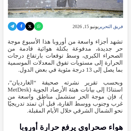
فريق التحرير
يونيو 15, 2026
تشهد
أجزاء
واسعة
من
أوروبا
هذا
الأسبوع
موجة
حر
جديدة
،
مدفوعة
بكتلة
هوائية
قادمة
من
الصحراء
الكبرى
،
وسط
توقعات
بارتفاع
درجات
الحرارة
إلى
مستويات
تفوق
المعدلات
الموسمية
بما
يصل
إلى
13
درجة
مئوية
في
بعض
الدول
.
وبحسب
تقرير
نشرته
صحيفة
“
الغارديان
”،
استنادًا
إلى
بيانات
هيئة
الأرصاد
الجوية
(
MetDesk
)،
فإن
موجة
الحر
ستشمل
مناطق
واسعة
من
غرب
وجنوب
ووسط
القارة
،
قبل
أن
تمتد
تدريجيًا
نحو
الشمال
الشرقي
خلال
الأيام
المقبلة
.
هواء
صحراوي
يرفع
حرارة
أوروبا