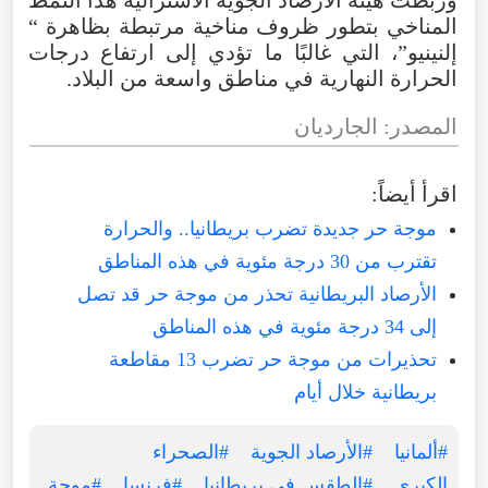
وربطت
هيئة
الأرصاد
الجوية
الأسترالية
هذا
النمط
المناخي
بتطور
ظروف
مناخية
مرتبطة
بظاهرة
“
إلنينيو
”،
التي
غالبًا
ما
تؤدي
إلى
ارتفاع
درجات
الحرارة
النهارية
في
مناطق
واسعة
من
البلاد
.
المصدر
:
الجارديان
اقرأ
أيضاً
:
موجة حر جديدة تضرب بريطانيا.. والحرارة
تقترب من 30 درجة مئوية في هذه المناطق
الأرصاد البريطانية تحذر من موجة حر قد تصل
إلى 34 درجة مئوية في هذه المناطق
تحذيرات من موجة حر تضرب 13 مقاطعة
بريطانية خلال أيام
#ألمانيا
#الأرصاد الجوية
#الصحراء
الكبرى
#الطقس في بريطانيا
#فرنسا
#موجة