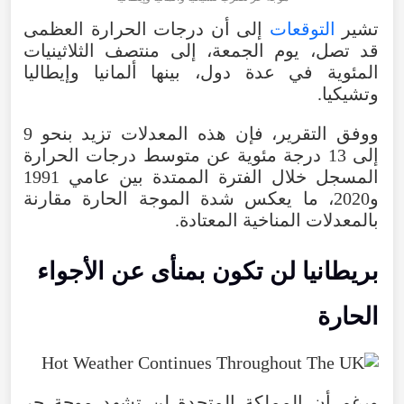
تشير
التوقعات
إلى
أن
درجات
الحرارة
العظمى
قد
تصل
،
يوم
الجمعة
،
إلى
منتصف
الثلاثينيات
المئوية
في
عدة
دول
،
بينها
ألمانيا
وإيطاليا
وتشيكيا
.
ووفق
التقرير
،
فإن
هذه
المعدلات
تزيد
بنحو
9
إلى
13
درجة
مئوية
عن
متوسط
درجات
الحرارة
المسجل
خلال
الفترة
الممتدة
بين
عامي
1991
و2020
،
ما
يعكس
شدة
الموجة
الحارة
مقارنة
بالمعدلات
المناخية
المعتادة
.
بريطانيا
لن
تكون
بمنأى
عن
الأجواء
الحارة
ورغم
أن
المملكة
المتحدة
لن
تشهد
موجة
حر