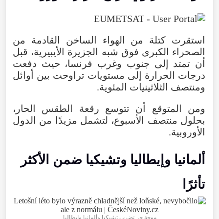
استقرت
كتلة
من
الهواء
الساخن
القادمة
من
الصحراء
الكبرى
فوق
شبه
الجزيرة
الأيبيرية
،
قبل
أن
تمتد
إلى
جنوب
وغرب
فرنسا
،
حيث
دفعت
درجات
الحرارة
إلى
مستويات
تراوحت
بين
أوائل
ومنتصف
الثلاثينيات
المئوية
.
ومن
المتوقع
أن
تتوسع
رقعة
الطقس
الحار
،
بحلول
منتصف
الأسبوع
،
لتشمل
مزيدًا
من
الدول
الأوروبية
.
ألمانيا
وإيطاليا
وتشيكيا
ضمن
الأكثر
تأثرًا
موجة حر تضرب تشيكيا وألمانيا وإيطاليا