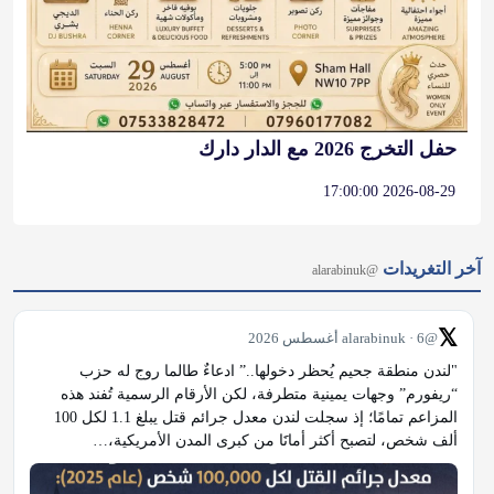
حفل التخرج 2026 مع الدار دارك
2026-08-29 17:00:00
آخر التغريدات
@alarabinuk
𝕏
@alarabinuk · 6 أغسطس 2026
"لندن منطقة جحيم يُحظر دخولها..” ادعاءٌ طالما روج له حزب 
“ريفورم” وجهات يمينية متطرفة، لكن الأرقام الرسمية تُفند هذه 
المزاعم تمامًا؛ إذ سجلت لندن معدل جرائم قتل يبلغ 1.1 لكل 100 
ألف شخص، لتصبح أكثر أمانََا من كبرى المدن الأمريكية،…