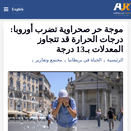
English
موجة
حر
صحراوية
تضرب
أوروبا
:
بحث
ابحث
درجات
الحرارة
قد
تتجاوز
في
الموقع
المعدلات
بـ13
درجة
الرئيسية
الحياة في بريطانيا
مجتمع وتقارير