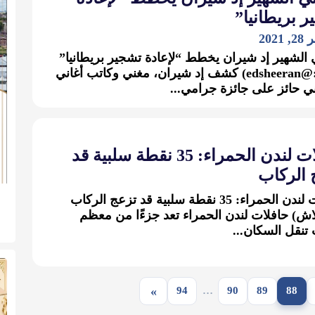
 بريطانيا”
202
 الشهير إد شيران يخطط “لإعادة تشجير بريطانيا”
(تويتر:@edsheeran) كشف إد شيران، مغني وكاتب أغاني
ي حائز على جائزة جرامي...
حافلات لندن الحمراء: 35 نقطة سلبية قد
 الركاب
حافلات لندن الحمراء: 35 نقطة سلبية قد تزعج الركاب
اش) حافلات لندن الحمراء تعد جزءًا من معظم
تنقل السكان...
»
94
…
90
89
88