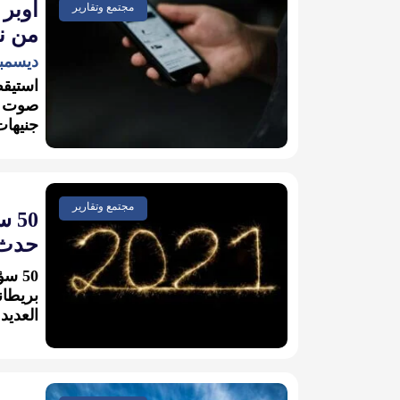
مجتمع وتقارير
من ن
ديسمبر 31, 1
جنيهات 
مجتمع وتقارير
50
حدث ف
50 س
العديد 