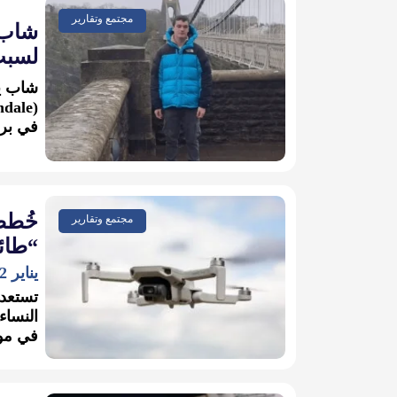
مجتمع وتقارير
شاب 
لسبب
شاب يق
في بري
خُطط 
مجتمع وتقارير
“طائ
يناير 2, 2022
تستعد 
النساء
في موق