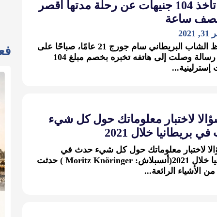
أوبر تأخذ 104 جنيهات عن رحلة مدتها أقصر
صف ساعة
202
استيقظ الشاب البريطاني سام جورج 21 عامًا، صباحًا على
فعا
صوت رسالة وصلت إلى هاتفه تخبره بخصم مبلغ 104
إسترلينية...
 سؤالا لاختبار معلوماتك حول كل شيء
ي بريطانيا خلال 2021
ؤالا لاختبار معلوماتك حول كل شيء حدث في
بريطانيا خلال 2021(أنسبلاش: Moritz Knöringer ) حدثت
من الأشياء الرائعة...