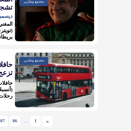
مجتمع وتقارير
تشجير
ديسمبر 28, 1
المغني
بريطان
مجتمع وتقارير
تزعج
(أنسبل
رحلات 
«
87
86
…
1