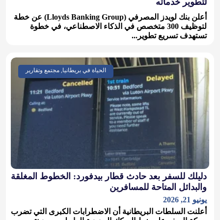
لتطوير خدماته
أعلن بنك لويدز المصرفي (Lloyds Banking Group) عن خطة
لتوظيف 300 متخصص في الذكاء الاصطناعي، في خطوة
تستهدف تسريع تطوير...
الحياة في بريطانيا, مجتمع وتقارير
دليلك للسفر بعد حادث قطار بيدفورد: الخطوط المغلقة
والبدائل المتاحة للمسافرين
يونيو 21, 2026
أعلنت السلطات البريطانية أن الاضطرابات الكبرى التي تضرب