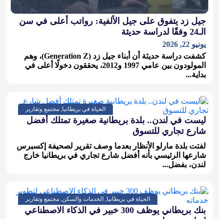
جيل زد يتفوق على جيل الألفية: رواتب أعلى في سن
الـ24 وفقًا لدراسة حديثة
يونيو 22, 2026
كشفت دراسة حديثة أن أبناء جيل زد (Generation Z)، وهم
المولودون بين عامي 1997 و2012، يحققون دخولًا أعلى في
بداية...
الحياة في بريطانيا, مجتمع وتقارير
ليست في لندن.. بلدة بريطانية صغيرة تمتلك أفضل
شارع تجاري للتسوق
لفتت بلدة مارلو الأنظار بعدما وصف تقرير لصحيفة إكسبرس
شارعها الرئيسي بأنه أفضل شارع تجاري في بريطانيا خارج
لندن، بفضل...
الحياة في بريطانيا, الخدمات والسكن, مجتمع وتقارير
بنك بريطاني يوظف 300 خبير في الذكاء الاصطناعي