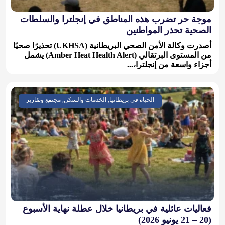
موجة حر تضرب هذه المناطق في إنجلترا والسلطات
الصحية تحذر المواطنين
أصدرت وكالة الأمن الصحي البريطانية (UKHSA) تحذيرًا صحيًا
من المستوى البرتقالي (Amber Heat Health Alert) يشمل
أجزاء واسعة من إنجلترا،...
الحياة في بريطانيا, الخدمات والسكن, مجتمع وتقارير
فعاليات عائلية في بريطانيا خلال عطلة نهاية الأسبوع
(20 – 21 يونيو 2026)