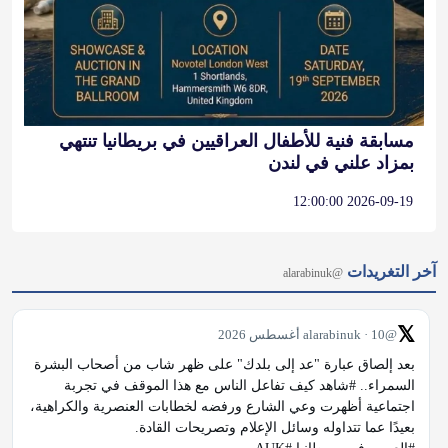
مسابقة فنية للأطفال العراقيين في بريطانيا تنتهي
بمزاد علني في لندن
2026-09-19 12:00:00
آخر التغريدات
@alarabinuk
𝕏
@alarabinuk · 10 أغسطس 2026
بعد إلصاق عبارة "عد إلى بلدك" على ظهر شاب من أصحاب البشرة 
السمراء.. #شاهد كيف تفاعل الناس مع هذا الموقف في تجربة 
اجتماعية أظهرت وعي الشارع ورفضه لخطابات العنصرية والكراهية، 
بعيدًا عما تتداوله وسائل الإعلام وتصريحات القادة. 
#العرب_في_بريطانيا #AUK