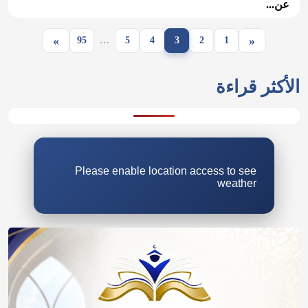
عن...
»
«
95
…
5
4
3
2
1
Please enable location access to see
weather