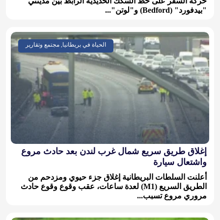
حركة السفر على خط السكك الحديدية الرابط بين مدينتي
"بيدفورد" (Bedford) و"لوتن"...
الحياة في بريطانيا, مجتمع وتقارير
إغلاق طريق سريع شمال غرب لندن بعد حادث مروع
واشتعال سيارة
أعلنت السلطات البريطانية إغلاق جزء حيوي ومزدحم من
الطريق السريع (M1) لعدة ساعات، عقب وقوع وقوع حادث
مروري مروع تسبب...