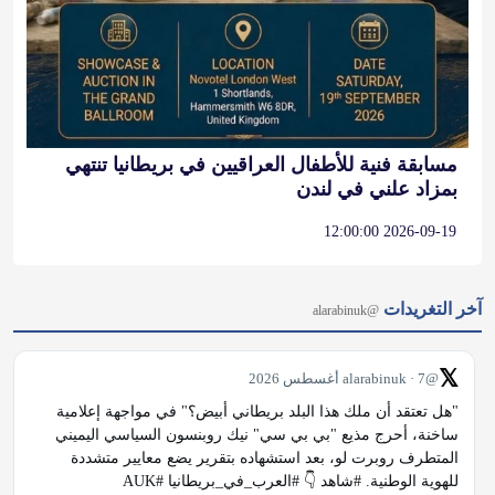
مسابقة فنية للأطفال العراقيين في بريطانيا تنتهي
بمزاد علني في لندن
2026-09-19 12:00:00
آخر التغريدات
@alarabinuk
𝕏
@alarabinuk · 7 أغسطس 2026
"هل تعتقد أن ملك هذا البلد بريطاني أبيض؟" في مواجهة إعلامية 
ساخنة، أحرج مذيع "بي بي سي" نيك روبنسون السياسي اليميني 
المتطرف روبرت لو، بعد استشهاده بتقرير يضع معايير متشددة 
للهوية الوطنية. #شاهد 👇 #العرب_في_بريطانيا #AUK