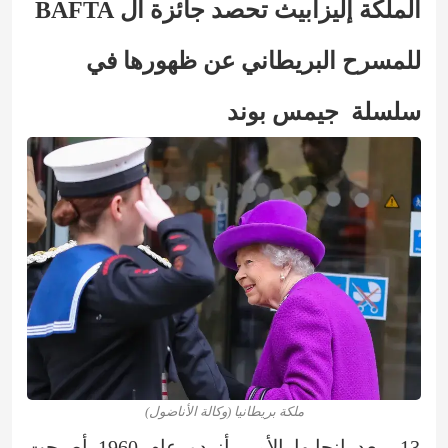
الملكة إليزابيث تحصد جائزة ال BAFTA
للمسرح البريطاني عن ظهورها في
سلسلة جيمس بوند
ملكة بريطانيا (وكالة الأناضول)
13- بعد إنجابها الأمير أنردو عام 1960 أصبحت