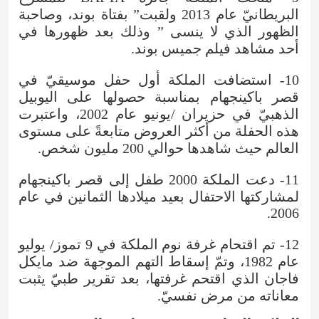
البريطانيّ عام 2013 ولقبت” بفتاة بوند، وصاحبة
الظهور الذي لا ينسى ” وذلك بعد ظهورها في
أحد مشاهد فيلم جميس بوند.
10- استضافت الملكة أول حفل موسيقيّ في
قصر باكينجهام بمناسبة حصولها على اليوبيل
الذهبيّ في حزيران /يونيو عام 2002، واعتبرت
هذه الحفلة من أكثر العروض متابعةً على مستوى
العالم حيث شاهدها حوالي 200 مليون شخص.
11- دعت الملكة 2000 طفل إلى قصر باكينجهام
لمشاركتها الاحتفال بعيد ميلادها الثمانين في عام
2006.
12- تم اقتحام غرفة نوم الملكة في 9 تموز/ يوليو
عام 1982، وتمّ إسقاط التهم الموجهة ضد مايكل
فاجان الذي اقتحم غرفتها، بعد تقرير طبيّ يثبت
معاناته من مرض نفسيّ.