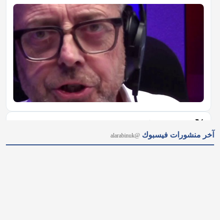
𝕏
@alarabinuk · 7 أغسطس 2026
آخر منشورات فيسبوك
@alarabinuk
من نيويورك إلى ميشيغان.. هل أصبحت "أموال السياسة" عاجزة عن 
حسم الانتخابات الأمريكية؟ 🗳 رغم ملايين الأموال الخارجية ودعم 
قيادة الحزب لمنافسته؛ أحدث الطبيب من أصول مصريّة عبد الرحمن 
السيد مفاجأة مدوّية بفوزه بترشيح الديمقراطيين لمجلس الشيوخ عن 
ولاية ميشيغان.…