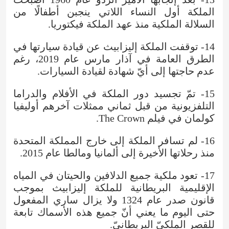
الملكة أول النساء اللاتي ينجبن أطفالًا من
السلالة الملكية منذ عهد الملكة فيكتوريا.
14- توقفت الملكة إليزابيث عن قيادة سيارتها في
الطرق العامة في آذار مارس عام 2019، رغم
عدم حاجتها إلى أيّ شهادة لقيادة السيارات.
15- تمّ تجسيد دور الملكة في الأفلام والدراما
التلفزيونية من قبل ثماني ممثلات آخرهم أوليفيا
كولمان في فيلم The Crown.
16- لم تسافر الملكة إلى خارج المملكة المتحدة
منذ رحلاتها الأخيرة إلى ألمانيا ومالطا عام 2015.
17- تعود ملكية جميع الدلافين والحيتان في المياه
الإقليمية البريطانية للملكة إليزابيث بموجب
قانون صدر عام 1324 ولا يزال ساري المفعول
حتى اليوم ما يعني أنّ جميع هذه الأسماك تابعة
للقصر الملكيّ البريطانيّ.