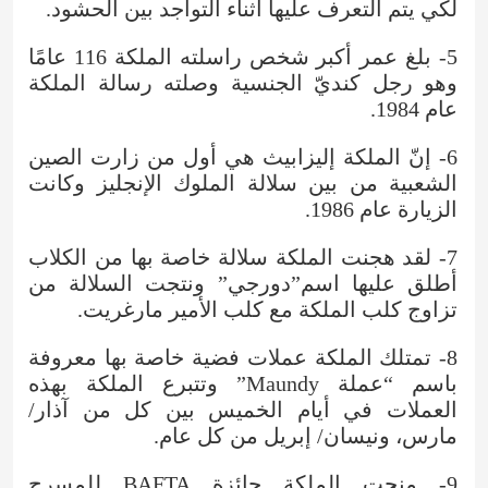
لكي يتم التعرف عليها أثناء التواجد بين الحشود.
5- بلغ عمر أكبر شخص راسلته الملكة 116 عامًا
وهو رجل كنديّ الجنسية وصلته رسالة الملكة
عام 1984.
6- إنّ الملكة إليزابيث هي أول من زارت الصين
الشعبية من بين سلالة الملوك الإنجليز وكانت
الزيارة عام 1986.
7- لقد هجنت الملكة سلالة خاصة بها من الكلاب
أطلق عليها اسم”دورجي” ونتجت السلالة من
تزاوج كلب الملكة مع كلب الأمير مارغريت.
8- تمتلك الملكة عملات فضية خاصة بها معروفة
باسم “عملة Maundy” وتتبرع الملكة بهذه
العملات في أيام الخميس بين كل من آذار/
مارس، ونيسان/ إبريل من كل عام.
9- منحت الملكة جائزة BAFTA للمسرح