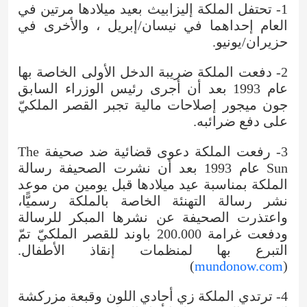
1- تحتفل الملكة إليزابيث بعيد ميلادها مرتين في
العام إحداهما في نيسان/إبريل ، والأخرى في
حزيران/يونيو.
2- دفعت الملكة ضريبة الدخل الأولى الخاصة بها
عام 1993 بعد أن أجرى رئيس الوزراء السابق
جون ميجور إصلاحات مالية تجبر القصر الملكيّ
على دفع ضرائبه.
3- رفعت الملكة دعوى قضائية ضد صحيفة The
Sun عام 1993 بعد أن نشرت الصحيفة رسالة
الملكة بمناسبة عيد ميلادها قبل يومين من موعد
نشر رسالة التهنئة الخاصة بالملكة رسميًّا،
واعتذرت الصحيفة عن نشرها المبكر للرسالة
ودفعت غرامة 200.000 باوند للقصر الملكيّ تمّ
التبرع بها لمنظمات إنقاذ الأطفال.
)
mundonow.com
(
4- ترتدي الملكة زي أحادي اللون وقبعة مزركشة