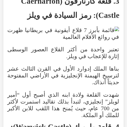
3
.
قلعة
كارنارفون
(
Caernarfon
Castle
):
رمز
السيادة
في
ويلز
تعتبر واحدة من أكثر القلاع العصور الوسطى
إثارة للإعجاب
في
ويلز.
بناها الملك إدوارد الأول
في
القرن الثالث عشر
لترسيخ الهيمنة الإنجليزية في
الأراضي
المفتوحة
حديثاً
آنذاك
.
شهدت
القلعة
ولادة
ابنه
الذي
أصبح
أول
“
أمير
لويلز
”
إنجليزي
،
لتبدأ
بذلك
تقاليد
استمرت
لأكثر
من
700
عام
،
حيث
يُمنح
هذا
اللقب
للابن
الأكبر
للملك
أو
الملكة
.
4
.
قلعة
وارويك
(
Castle
Warwick
):