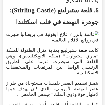
والذكاء
العسكري
.
6
.
قلعة
ستيرلينغ
(
Castle
Stirling
):
جوهرة
النهضة
في
قلب
اسكتلندا
كانت
قلعة
ستيرلينغ
بمثابة
منزل
الطفولة
للملكة
“
ماري
ستيوارت
” (
ملكة
الاسكتلنديين
)،
وهي
القلعة
التي
سيطرت
قديماً
على
الطريق
الرئيسي
الواصل
بين
المرتفعات
والمنخفضات
الاسكتلندية
.
يتميز
تصميم
القصر
بلمسات
مستوحاة
من
طراز
عصر
النهضة
الأوروبي
،
والذي
كان
يهدف
حينها
لإظهار
قوة
وذوق
الملك
“
جيمس
الخامس
”.
كما
تضم
القلعة
أكبر
قاعة
مأدبة
بنيت
في
العصور