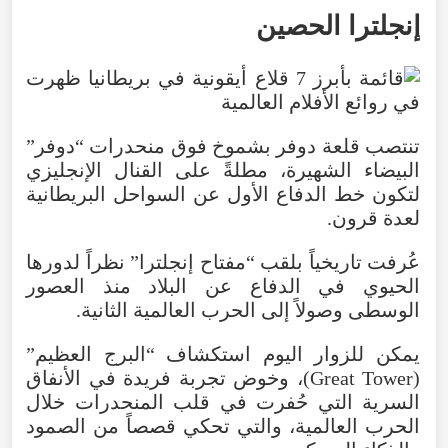
إنجلترا
الحصين
تنتصب
قلعة
دوفر
بشموخ
فوق
منحدرات
“
دوفر
”
البيضاء
الشهيرة
،
مطلةً
على
القنال
الإنجليزي
لتكون
خط
الدفاع
الأول
عن
السواحل
البريطانية
لعدة
قرون
.
عُرفت
تاريخياً
بلقب
“
مفتاح
إنجلترا
”
نظراً
لدورها
الحيوي
في
الدفاع
عن
البلاد
منذ
العصور
الوسطى
وصولاً
إلى
الحرب
العالمية
الثانية
.
يمكن
للزوار
اليوم
استكشاف
“
البرج
العظيم
”
(
Tower
Great
)،
وخوض
تجربة
فريدة
في
الأنفاق
السرية
التي
حُفرت
في
قلب
المنحدرات
خلال
الحرب
العالمية
،
والتي
تحكي
قصصاً
من
الصمود