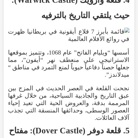
حيث
يلتقي
التاريخ
بالترفيه
أسسها
“
ويليام
الفاتح
”
عام
1068
،
وتتميز
بموقعها
الاستراتيجي
على
منعطف
نهر
“
أيفون
”،
مما
جعلها
حصناً
دفاعياً
حيوياً
لمنع
التمرد
في
مناطق
“
ميدلاندز
”.
نجحت
القلعة
في
العصر
الحديث
في
المزج
بين
عبق
التاريخ
والجاذبية
السياحية
،
من
خلال
غرفها
المرممة
بدقة
،
والعروض
الحية
التي
تعيد
إحياء
العصور
الوسطى
،
وحدائقها
المنسقة
التي
تجذب
آلاف
العائلات
.
5
.
قلعة
دوفر
(
Castle
Dover
):
مفتاح