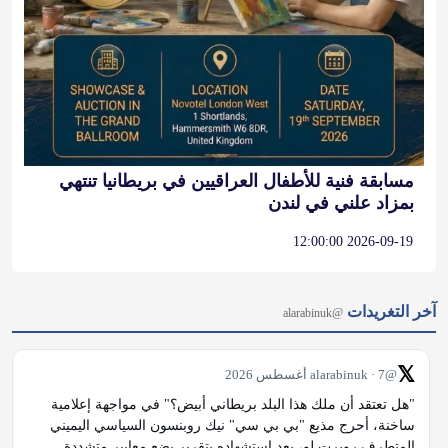
مسابقة فنية للأطفال العراقيين في بريطانيا تنتهي
بمزاد علني في لندن
2026-09-19 12:00:00
آخر التغريدات
@alarabinuk
𝕏
@alarabinuk · 7 أغسطس 2026
"هل تعتقد أن ملك هذا البلد بريطاني أبيض؟" في مواجهة إعلامية 
ساخنة، أحرج مذيع "بي بي سي" نيك روبنسون السياسي اليميني 
المتطرف روبرت لو، بعد استشهاده بتقرير يضع معايير متشددة 