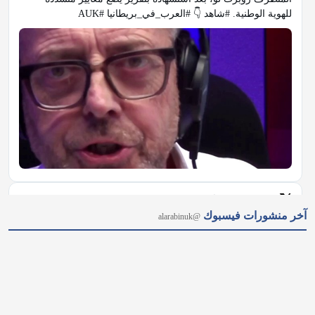
للهوية الوطنية. #شاهد 👇 #العرب_في_بريطانيا #AUK
𝕏
@alarabinuk · 7 أغسطس 2026
آخر منشورات فيسبوك
@alarabinuk
من نيويورك إلى ميشيغان.. هل أصبحت "أموال السياسة" عاجزة عن 
حسم الانتخابات الأمريكية؟ 🗳 رغم ملايين الأموال الخارجية ودعم 
قيادة الحزب لمنافسته؛ أحدث الطبيب من أصول مصريّة عبد الرحمن 
السيد مفاجأة مدوّية بفوزه بترشيح الديمقراطيين لمجلس الشيوخ عن 
ولاية ميشيغان.…