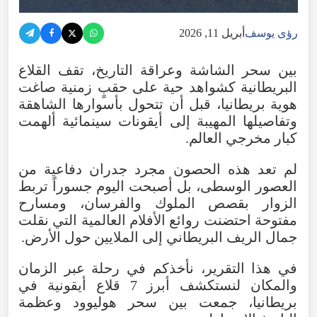
رؤى يوسف
أبريل 11, 2026
بين
سحر
الشاشة
وعراقة
التاريخ
،
تقف
القلاع
البريطانية
كشواهد
حية
على
حقبٍ
زمنية
صاغت
هوية
بريطانيا
،
قبل
أن
تتحول
بأسوارها
الشاهقة
وتفاصيلها
المهيبة
إلى
أيقونات
سينمائية
ألهمت
كبار
مخرجي
العالم
.
لم
تعد
هذه
الحصون
مجرد
جدران
دفاعية
من
العصور
الوسطى
،
بل
أصبحت
اليوم
جسوراً
تربط
الزوار
بقصص
الملوك
والفرسان
،
ومسارح
مفتوحة
احتضنت
روائع
الأفلام
العالمية
التي
نقلت
جمال
الريف
البريطاني
إلى
الملايين
حول
الأرض
.
في
هذا
التقرير
،
نأخذكم
في
رحلة
عبر
الزمان
والمكان
لنستكشف
أبرز
7
قلاع
أيقونية
في
بريطانيا
،
جمعت
بين
سحر
هوليوود
وعظمة