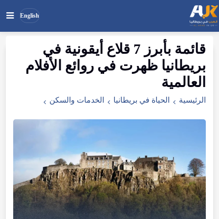
English
قائمة
بأبرز
7
قلاع
أيقونية
في
بحث
ابحث
بريطانيا
ظهرت
في
روائع
الأفلام
في
الموقع
العالمية
الرئيسية
الحياة في بريطانيا
الخدمات والسكن