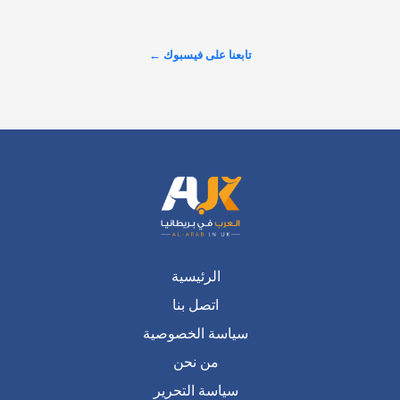
السامة!" تقرير خطير يكشف عن أرقام صدمت الشارع البريطاني 
حول حجم التلوث الذي يضرب الأنهار، وسط تصاعد الغضب الشعبي 
والمطالبات بإنهاء الخصخصة وسحب الأرباح من شركات المياه. 
تابعنا على فيسبوك ←
#شاهد لتكتشف…
عرض المزيد على X ←
الرئيسية
اتصل بنا
سياسة الخصوصية
من نحن
سياسة التحرير