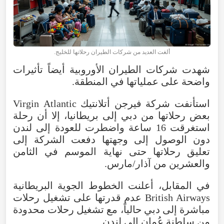
ألغت العديد من
شركات
الطيران
رحلاتها للخليج.
شهدت شركات الطيران
الأوروبية
أيضاً
تأثيرات
واضحة
على
عملياتها
في
المنطقة
.
استأنفت
شركة
فيرجن
أتلانتيك
Atlantic
Virgin
بعض
رحلاتها
من
دبي
إلى
بريطانيا
،
إلا
أن
رحلة
استغرقت
16
ساعة
واضطرت
للعودة
إلى
لندن
دون
الوصول
إلى
وجهتها
دفعت
الشركة
إلى
تعليق
رحلاتها
حتى
نهاية
الموسم
في
الثامن
والعشرين
من
آذار/مارس
.
في
المقابل
،
أعلنت
الخطوط
الجوية
البريطانية
Airways
British
عدم
قدرتها
على
تشغيل
رحلات
مباشرة
إلى
دبي
حالياً
،
مع
تشغيل
رحلات
محدودة
من
سلطنة
عُمان
إلى
لندن
.