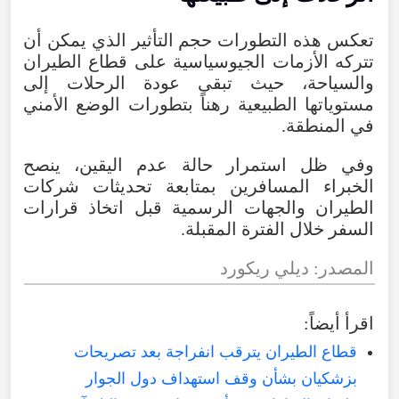
تعكس
هذه
التطورات
حجم
التأثير
الذي
يمكن
أن
تتركه
الأزمات
الجيوسياسية
على
قطاع
الطيران
والسياحة
،
حيث
تبقى
عودة
الرحلات
إلى
مستوياتها
الطبيعية
رهناً
بتطورات
الوضع
الأمني
في
المنطقة
.
وفي
ظل
استمرار
حالة
عدم
اليقين
،
ينصح
الخبراء
المسافرين
بمتابعة
تحديثات
شركات
الطيران
والجهات
الرسمية
قبل
اتخاذ
قرارات
السفر
خلال
الفترة
المقبلة
.
المصدر
:
ديلي
ريكورد
اقرأ
أيضاً
:
قطاع الطيران يترقب انفراجة بعد تصريحات
بزشكيان بشأن وقف استهداف دول الجوار