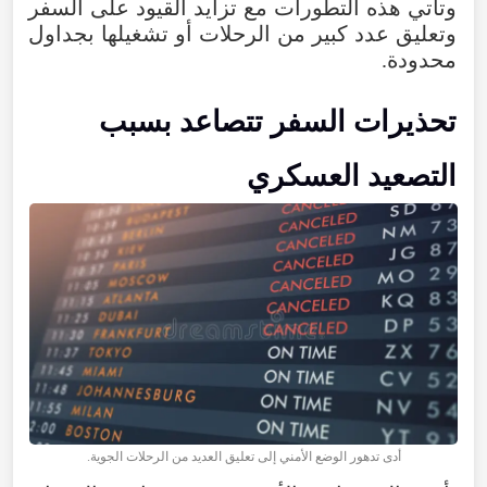
وتأتي
هذه
التطورات
مع
تزايد
القيود
على
السفر
وتعليق
عدد
كبير
من
الرحلات
أو
تشغيلها
بجداول
محدودة
.
تحذيرات
السفر
تتصاعد
بسبب
التصعيد
العسكري
أدى تدهور الوضع الأمني إلى تعليق العديد من الرحلات الجوية.