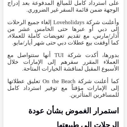
على
استرداد
كامل
للمبالغ
المدفوعة
بعد
إدراج
الوجهة
ضمن
قائمة
السفر
غير
الضروري
.
وأعلنت
شركة
Loveholidays
إلغاء
جميع
الرحلات
إلى
دبي
أو
عبرها
حتى
الخامس
عشر
من
آذار/مارس
،
مع
تقديم
تعويضات
كاملة
للعملاء
،
كما
أوقفت
بيع
عطلات
دبي
حتى
شهر
أيار/مايو
.
بدورها
،
أكدت
شركة
TUI
أنها
ستتواصل
مع
العملاء
المقرر
سفرهم
إلى
الإمارات
خلال
الأسبوع
المقبل
لمناقشة
الخيارات
المتاحة
.
كما
أعلنت
شركة
Beach
the
On
تعليق
عطلاتها
إلى
الإمارات
مؤقتاً
مع
توفير
استرداد
كامل
للمسافرين
المتأثرين
.
استمرار
الغموض
بشأن
عودة
الرحلات
إلى
طبيعتها