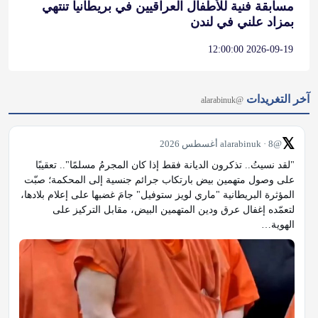
مسابقة فنية للأطفال العراقيين في بريطانيا تنتهي
بمزاد علني في لندن
2026-09-19 12:00:00
آخر التغريدات
@alarabinuk
𝕏
@alarabinuk · 8 أغسطس 2026
"لقد نسيتُ.. تذكرون الديانة فقط إذا كان المجرمُ مسلمًا".. تعقيبًا 
على وصول متهمين بيض بارتكاب جرائم جنسية إلى المحكمة؛ صبّت 
المؤثرة البريطانية "ماري لويز ستوفيل" جامَ غضبها على إعلام بلادها، 
لتعمّده إغفال عرق ودين المتهمين البيض، مقابل التركيز على 
الهوية…