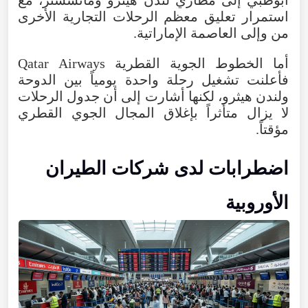
استمرار
تعليق
معظم
الرحلات
التجارية
الأخرى
من
وإلى
العاصمة
الإماراتية
.
أما
الخطوط
الجوية
القطرية
Airways
Qatar
فأعلنت
تشغيل
رحلة
واحدة
يومياً
بين
الدوحة
ولندن
هيثرو
،
لكنها
أشارت
إلى
أن
جدول
الرحلات
لا
يزال
متأثراً
بإغلاق
المجال
الجوي
القطري
مؤقتاً
.
اضطرابات
لدى
شركات
الطيران
الأوروبية