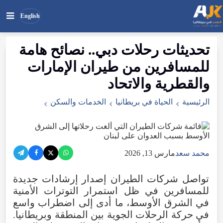
English
تحديثات
رحلات
دبي
..
نصائح
هامة
بحث
ابحث
للمسافرين
من
طيران
الإمارات
في
الموقع
والقطرية
والاتحاد
الرئيسية
الحياة في بريطانيا
الخدمات والسكن
محمد سعد
مارس 13, 2026
تواصل
شركات
الطيران
إصدار
إرشادات
جديدة
للمسافرين
في
ظل
استمرار
التوترات
الأمنية
في
الشرق
الأوسط
،
ما
أدى
إلى
اضطراب
واسع
في
حركة
الرحلات
الجوية
بين
المنطقة
وبريطانيا
.