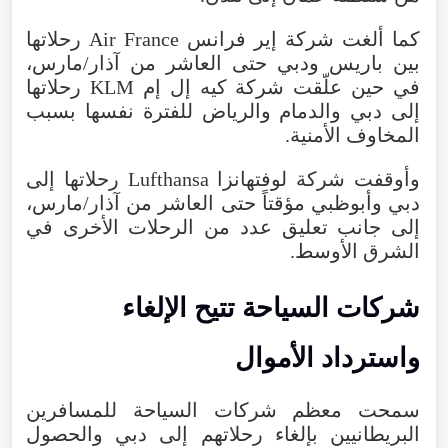
كما
ألغت
شركة
إير
فرانس
France
Air
رحلاتها
بين
باريس
ودبي
حتى
العاشر
من
آذار/مارس
،
في
حين
علّقت
شركة
كيه
إل
إم
KLM
رحلاتها
إلى
دبي
والدمام
والرياض
للفترة نفسها بسبب
المخاوف الأمنية.
وأوقفت
شركة
لوفتهانزا
Lufthansa
رحلاتها
إلى
دبي
وأبوظبي
مؤقتاً
حتى
العاشر
من
آذار/مارس
،
إلى
جانب
تعليق
عدد
من
الرحلات
الأخرى
في
الشرق
الأوسط
.
شركات
السياحة
تتيح
الإلغاء
واسترداد
الأموال
سمحت
معظم
شركات
السياحة
للمسافرين
البريطانيين
بإلغاء
رحلاتهم
إلى
دبي
والحصول