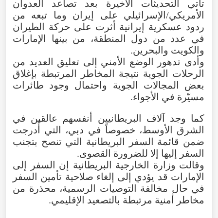
تأتي
التحديثات
الأخيرة
بعد
تصاعد
العدوان
الأمريكي/الإسرائيلي
على
إيران
وما
تبعه
من
ردود
عسكرية
إيرانية
أثرت
على
حركة
الطيران
في
عدد
من
دول
المنطقة
،
من
بينها
الإمارات
والكويت
والبحرين
.
وأدى
تدهور
الوضع
الأمني
إلى
تعليق
العديد
من
الرحلات
الجوية
نتيجة
المخاطر
المرتبطة
بإغلاق
بعض
المجالات
الجوية
واحتمال
وجود
طائرات
مسيّرة
في
الأجواء
.
كما
وجد
آلاف
البريطانيين
أنفسهم
عالقين
في
الشرق
الأوسط
،
خصوصاً
في
دبي
،
التي
أُدرجت
ضمن
قائمة
السفر
البريطانية
التي
تنصح
بتجنب
السفر
إليها
إلا
للضرورة
القصوى
.
وقالت
وزارة
الخارجية
البريطانية
إن
السفر
إلى
الإمارات
قد
يؤدي
إلى
إلغاء
صلاحية
تأمين
السفر
في
حال
مخالفة
التوصيات
الرسمية
،
محذرة
من
مخاطر
أمنية
مرتبطة
بالتصعيد
الإقليمي
.