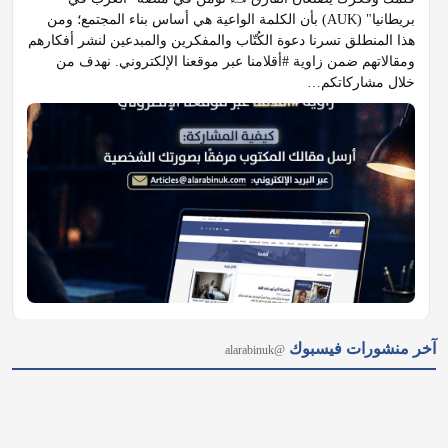
بريطانيا" (AUK) بأن الكلمة الواعية هي أساس بناء المجتمع؛ ومن 
هذا المنطلق تسرنا دعوة الكُتّاب والمفكرين والمبدعين لنشر أفكارهم 
ومقالاتهم ضمن زاوية #أقلامنا عبر موقعنا الإلكتروني. نهدف من 
خلال مشاركاتكم…
𝕏
@alarabinuk · 8 أغسطس 2026
آخر منشورات فيسبوك
@alarabinuk
لم يتمالك دموعه.. #شاهد تأثر رئيس الوزراء "آندي بيرنهام" باكيًا في 
مقابلة إعلامية، وهو يتحدث بعاطفة جياشة عن والده المصاب بمرض 
الخرف، بعدما علم من دار الرعاية أنه استوعب -للحظة خاطفة 
ورغم فقدانه الشديد للذاكرة- أن ابنه وصل إلى هذا…