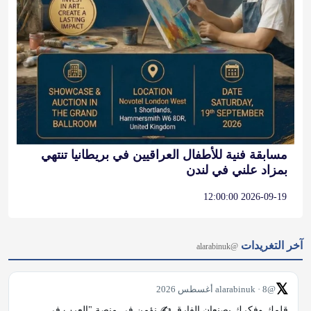
مسابقة فنية للأطفال العراقيين في بريطانيا تنتهي
بمزاد علني في لندن
2026-09-19 12:00:00
آخر التغريدات
@alarabinuk
𝕏
@alarabinuk · 8 أغسطس 2026
قلمك وفكرك يصنعان الفارق ✍️ نؤمن في منصة "العرب في 