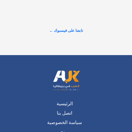
R to @AlARABINUK: اكتشف المزيد من التفاصيل عبر موقعنا: 
https://alarabinuk.com/?p=238175
تابعنا على فيسبوك ←
عرض المزيد على X ←
الرئيسية
اتصل بنا
سياسة الخصوصية
من نحن