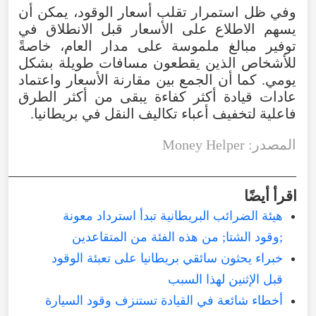
وفي
ظل
استمرار
تقلب
أسعار
الوقود
،
يمكن
أن
يسهم
الاطلاع
على
الأسعار
قبل
الانطلاق
في
توفير
مبالغ
ملموسة
على
مدار
العام
،
خاصةً
للأشخاص
الذين
يقطعون
مسافات
طويلة
بشكل
يومي
.
كما
أن
الجمع
بين
مقارنة
الأسعار
واعتماد
عادات
قيادة
أكثر
كفاءة
يبقى
من
أكثر
الطرق
فاعلية
لتخفيف
أعباء
تكاليف
النقل
في
بريطانيا
.
المصدر
:
Helper
Money
—————————————————————
اقرأ
أيضًا
هيئة الضرائب البريطانية تبدأ استرداد معونة
;وقود الشتا; من هذه الفئة من المتقاعدين
خبراء يحثون سائقي بريطانيا على تعبئة الوقود
قبل الإثنين لهذا السبب
أخطاء شائعة في القيادة تستنزف وقود السيارة