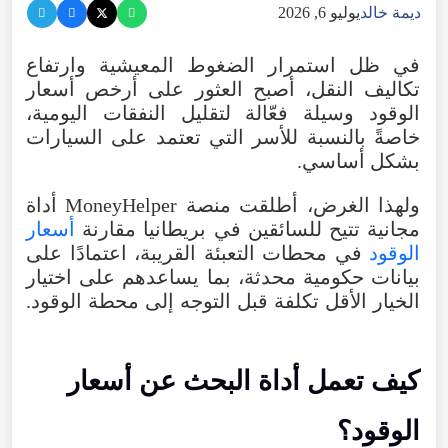
ديمة خالد
يوليو 6, 2026
في
ظل
استمرار
الضغوط
المعيشية
وارتفاع
تكاليف
النقل
،
أصبح
العثور
على
أرخص
أسعار
الوقود
وسيلة
فعّالة
لتقليل
النفقات
اليومية
،
خاصةً
بالنسبة
للأسر
التي
تعتمد
على
السيارات
بشكل
أساسي
.
ولهذا
الغرض
،
أطلقت
منصة
MoneyHelper
أداة
مجانية
تتيح
للسائقين
في
بريطانيا
مقارنة
أسعار
الوقود
في
محطات
التعبئة
القريبة
،
اعتمادًا
على
بيانات
حكومية
محدثة
،
بما
يساعدهم
على
اختيار
الخيار
الأقل
تكلفة
قبل
التوجه
إلى
محطة
الوقود
.
كيف
تعمل
أداة
البحث
عن
أسعار
الوقود
؟