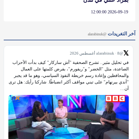
آخر التغريدات
@alarabinuk
𝕏
@alarabinuk · 8 أغسطس 2026
في تحليل مثير.. تشرح الصحفية "آش ساركار" كيف بدأت الأحزاب 
الصاعدة، مثل "الخضر" و"ريفورم"، بفرض كلمتها على العمال 
والمحافظين وإعادة رسم خريطة النفوذ السياسي، وهو ما قد يجبر 
"آندي بيرنهام" على تبني مواقف أكثر انضباطًا. شاركنا رأيك: هل ترى 
أن…