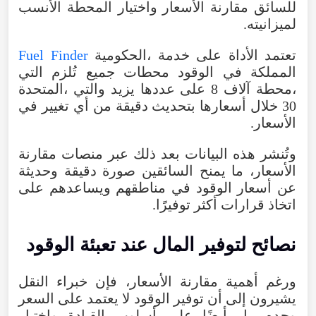
للسائق
مقارنة
الأسعار
واختيار
المحطة
الأنسب
لميزانيته
.
تعتمد
الأداة
على
خدمة
،
الحكومية
Fuel Finder
المملكة
في
الوقود
محطات
جميع
تُلزم
التي
،
محطة
آلاف
8
على
عددها
يزيد
والتي
،
المتحدة
30
خلال
أسعارها
بتحديث
دقيقة
من
أي
تغيير
في
الأسعار
.
وتُنشر
هذه
البيانات
بعد
ذلك
عبر
منصات
مقارنة
الأسعار
،
ما
يمنح
السائقين
صورة
دقيقة
وحديثة
عن
أسعار
الوقود
في
مناطقهم
ويساعدهم
على
اتخاذ
قرارات
أكثر
توفيرًا
.
نصائح
لتوفير
المال
عند
تعبئة
الوقود
ورغم
أهمية
مقارنة
الأسعار
،
فإن
خبراء
النقل
يشيرون
إلى
أن
توفير
الوقود
لا
يعتمد
على
السعر
وحده
،
بل
أيضًا
على
أسلوب
القيادة
واختيار