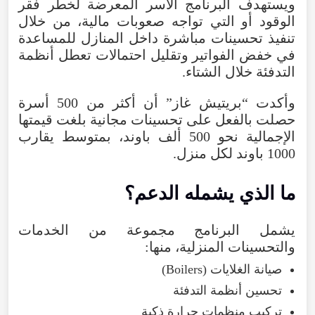
ويستهدف
البرنامج
الأسر
المعرضة
لخطر
فقر
الوقود
أو
التي
تواجه
صعوبات
مالية
،
من
خلال
تنفيذ
تحسينات
مباشرة
داخل
المنازل
للمساعدة
في
خفض
الفواتير
وتقليل
احتمالات
تعطل
أنظمة
التدفئة
خلال
الشتاء
.
وأكدت
“
بريتيش
غاز
”
أن
أكثر
من
500
أسرة
حصلت
بالفعل
على
تحسينات
مجانية
بلغت
قيمتها
الإجمالية
نحو
500
ألف
باوند
،
بمتوسط
يقارب
1000
باوند
لكل
منزل
.
ما
الذي
يشمله
الدعم
؟
يشمل
البرنامج
مجموعة
من
الخدمات
والتحسينات
المنزلية
،
منها
:
صيانة
الغلايات
(
Boilers
)
تحسين
أنظمة
التدفئة
تركيب
منظمات
حرارة
ذكية