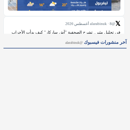
𝕏
@alarabinuk · 8 أغسطس 2026
في تحليل مثير.. تشرح الصحفية "آش ساركار" كيف بدأت الأحزاب 
الصاعدة، مثل "الخضر" و"ريفورم"، بفرض كلمتها على العمال 
آخر منشورات فيسبوك
@alarabinuk
والمحافظين وإعادة رسم خريطة النفوذ السياسي، وهو ما قد يجبر 
"آندي بيرنهام" على تبني مواقف أكثر انضباطًا. شاركنا رأيك: هل ترى 
أن…