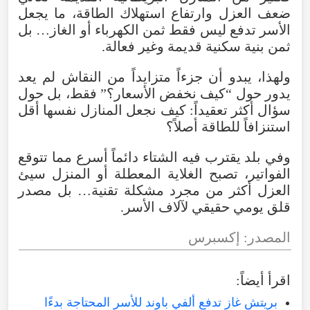
ضعف
العزل
وارتفاع
استهلاك
الطاقة
،
ما
يجعل
الأسر
تدفع
ليس
فقط
ثمن
الكهرباء
أو
الغاز…
بل
ثمن
بنية
سكنية
قديمة
وغير
فعالة
.
ولهذا
،
يبدو
أن
جزءاً
متزايداً
من
النقاش
لم
يعد
يدور
حول
“
كيف
نخفض
الأسعار
؟”
فقط
،
بل
حول
سؤال
أكثر
تعقيداً
:
كيف
نجعل
المنازل
نفسها
أقل
استنزافاً
للطاقة
أصلاً
؟
وفي
بلد
يقترب
فيه
الشتاء
دائماً
أسرع
مما
تتوقع
الفواتير
،
تصبح
الغلاية
المعطلة
أو
المنزل
سيئ
العزل
أكثر
من
مجرد
مشكلة
تقنية…
بل
مصدر
قلق
يومي
حقيقي
لآلاف
الأسر
.
المصدر
:
إكسبرس
اقرأ
أيضاً
:
بريتش غاز تدفع ألفي باوند للأسر المحتاجة بدءًا