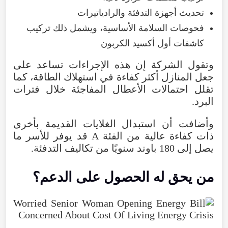
تحديث
أجهزة
التدفئة
والرادياتيرات
فحوصات
السلامة
الأساسية
،
ويشمل
ذلك
تركيب
كاشفات
أول
أكسيد
الكربون
وتقول
الشركة
إن
هذه
الإجراءات
تساعد
على
جعل
المنازل
أكثر
كفاءة
في
استهلاك
الطاقة
،
كما
تقلل
احتمالات
الأعطال
المفاجئة
خلال
فترات
البرد
.
وأضافت
أن
استبدال
الغلايات
القديمة
بأخرى
ذات
كفاءة
عالية
من
الفئة
A
قد
يوفر
للأسر
ما
يصل
إلى
180
باوند
سنويًا
من
تكاليف
التدفئة
.
من
يحق
له
الحصول
على
الدعم
؟