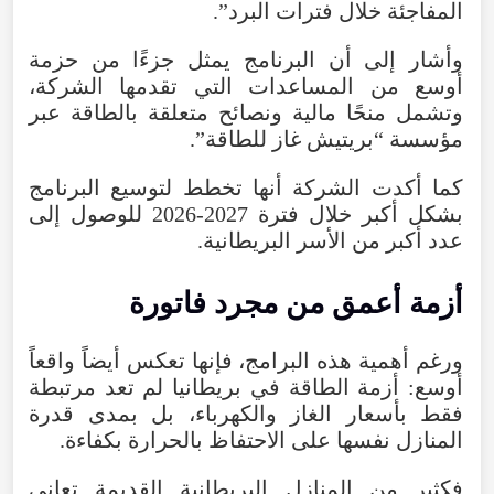
المفاجئة
خلال
فترات
البرد
”.
وأشار
إلى
أن
البرنامج
يمثل
جزءًا
من
حزمة
أوسع
من
المساعدات
التي
تقدمها
الشركة
،
وتشمل
منحًا
مالية
ونصائح
متعلقة
بالطاقة
عبر
مؤسسة
“
بريتيش
غاز
للطاقة
”.
كما
أكدت
الشركة
أنها
تخطط
لتوسيع
البرنامج
بشكل
أكبر
خلال
فترة
2026-2027
للوصول
إلى
عدد
أكبر
من
الأسر
البريطانية
.
أزمة
أعمق
من
مجرد
فاتورة
ورغم
أهمية
هذه
البرامج
،
فإنها
تعكس
أيضاً
واقعاً
أوسع
:
أزمة
الطاقة
في
بريطانيا
لم
تعد
مرتبطة
فقط
بأسعار
الغاز
والكهرباء
،
بل
بمدى
قدرة
المنازل
نفسها
على
الاحتفاظ
بالحرارة
بكفاءة
.
فكثير
من
المنازل
البريطانية
القديمة
تعاني