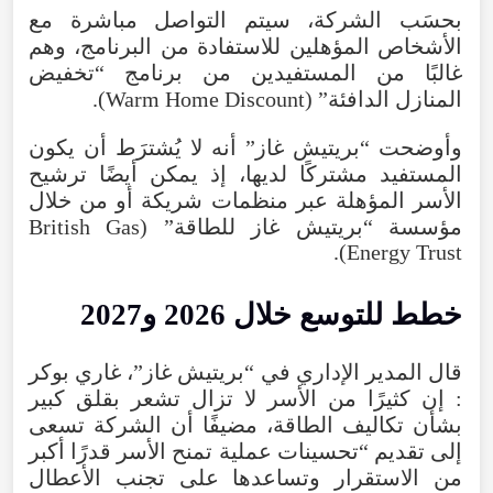
بحسَب
الشركة
،
سيتم
التواصل
مباشرة
مع
الأشخاص
المؤهلين
للاستفادة
من
البرنامج
،
وهم
غالبًا
من
المستفيدين
من
برنامج
“
تخفيض
المنازل
الدافئة
” (
Discount
Home
Warm
).
وأوضحت
“
بريتيش
غاز
”
أنه
لا
يُشترَط
أن
يكون
المستفيد
مشتركًا
لديها
،
إذ
يمكن
أيضًا
ترشيح
الأسر
المؤهلة
عبر
منظمات
شريكة
أو
من
خلال
مؤسسة
“
بريتيش
غاز
للطاقة
” (
British Gas
).
Energy Trust
خطط
للتوسع
خلال
2026
و2027
قال
المدير
الإداري
في
“
بريتيش
غاز
”،
غاري
بوكر
:
إن
كثيرًا
من
الأسر
لا
تزال
تشعر
بقلق
كبير
بشأن
تكاليف
الطاقة
،
مضيفًا
أن
الشركة
تسعى
إلى
تقديم
“
تحسينات
عملية
تمنح
الأسر
قدرًا
أكبر
من
الاستقرار
وتساعدها
على
تجنب
الأعطال