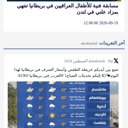
مسابقة فنية للأطفال العراقيين في بريطانيا تنتهي
بمزاد علني في لندن
2026-09-19 12:00:00
آخر التغريدات
@alarabinuk
𝕏
@alarabinuk · 9 أغسطس 2026
نضع بين أيديكم خريطة الطقس وأسعار الصرف في بريطانيا لهذا 
اليوم🌤💷 إليكم تحديثات الصباح⤵️ #العرب_في_بريطانيا #AUK