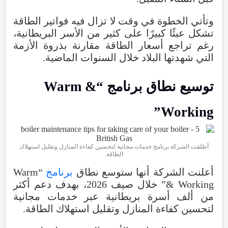
وتأتي
الخطوة
في
وقت
لا
تزال
فيه
فواتير
الطاقة
تشكل
عبئًا
كبيرًا
على
كثير
من
الأسر
البريطانية
،
رغم
تراجع
أسعار
الطاقة
مقارنة
بذروة
الأزمة
التي
شهدتها
البلاد
خلال
السنوات
الماضية
.
توسيع
نطاق
برنامج
“
&
Warm
”
Working
أطلقت
الشركة
برنامج
خدمات مجانية لتحسين كفاءة المنازل وتقليل استهلاك
الطاقة.
أعلنت الشركة أنها ستوسع نطاق
برنامج
“
Warm
Working
&
”
خلال
صيف
2026
،
بهدف
دعم
أكثر
من
ألف
أسرة
بريطانية
عبر
خدمات
مجانية
لتحسين
كفاءة
المنازل
وتقليل
استهلاك
الطاقة
.