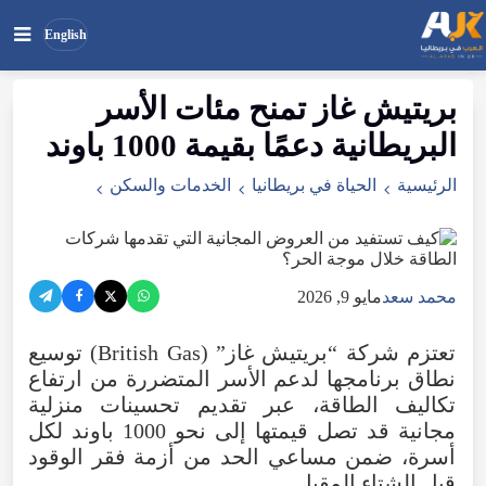
English
بريتيش
غاز
تمنح
مئات
الأسر
بحث
ابحث
البريطانية
دعمًا
بقيمة
1000
باوند
في
الموقع
الرئيسية
الحياة في بريطانيا
الخدمات والسكن
محمد سعد
مايو 9, 2026
تعتزم
شركة
“
بريتيش
غاز
” (
Gas
British
)
توسيع
نطاق
برنامجها
لدعم
الأسر
المتضررة
من
ارتفاع
تكاليف
الطاقة
،
عبر
تقديم
تحسينات
منزلية
مجانية
قد
تصل
قيمتها
إلى
نحو
1000
باوند
لكل
أسرة
،
ضمن
مساعي
الحد
من
أزمة
فقر
الوقود
قبل
الشتاء المقبل.