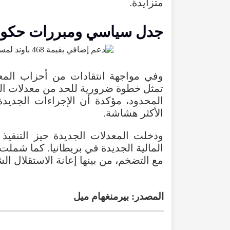
متزايدة
.
جدل
سياسي
ومبررات
حكوم
وفي
مواجهة
انتقادات
من
أحزاب
المع
تمثل
خطوة
ضرورية
للحد
من
معدلات
ال
المحدود
،
مؤكدة
أن
الإجراءات
الجديدة
الأكثر
هشاشة
.
ودخلت
المعدلات
الجديدة
حيز
التنفيذ
المالية
الجديدة
في
بريطانيا
.
كما
شملت
مع
التضخم
،
من
بينها
إعانة
الاستقلال
ال
المصدر
:
بيرمنغهام
ميل