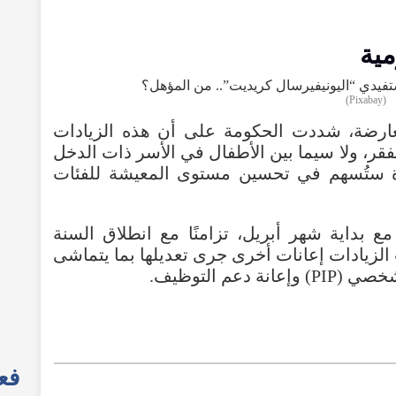
ية
)
Pixabay
(
ارضة
،
شددت
الحكومة
على
أن
هذه
الزيادات
فقر
،
ولا
سيما
بين
الأطفال
في
الأسر
ذات
الدخل
ستُسهم
في
تحسين
مستوى
المعيشة
للفئات
مع
بداية
شهر
أبريل
،
تزامنًا
مع
انطلاق
السنة
الزيادات
إعانات
أخرى
جرى
تعديلها
بما
يتماشى
شخصي
(
PIP
)
وإعانة
دعم
التوظيف
.
فعا