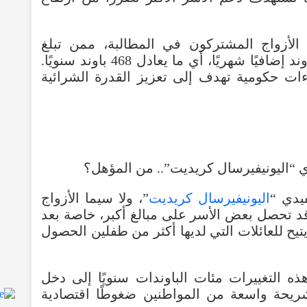
الأزواج
المشتركون
في
المطالبة
،
ممن
تبلغ
وند
إضافيًا
شهريًا
،
أي
ما
يعادل
468
باوند
سنويًا
.
ءات
حكومية
تهدف
إلى
تعزيز
القدرة
الشرائية
يدي
“
اليونيفيرسال كريديت
”،
ولا
سيما
الأزواج
د
تحصل
بعض
الأسر
على
مبالغ
أكبر
،
خاصة
بعد
تيح
للعائلات
التي
لديها
أكثر
من
طفلين
الحصول
ذه
التغييرات
مئات
الباوندات
سنويًا
إلى
دخل
ريحة
واسعة
من
المواطنين
ضغوطًا
اقتصادية