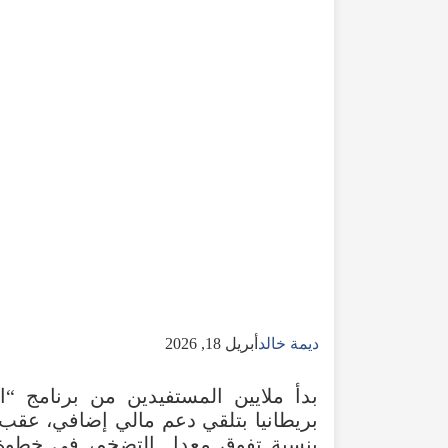
ديمة خالد
أبريل 18, 2026
بدأ
ملايين
المستفيدين
من
برنامج
“
ا
بريطانيا
بتلقي
دعم مالي إضافي،
عقب
بنسبة
تفوق
معدل
التضخم،
في
خطوة