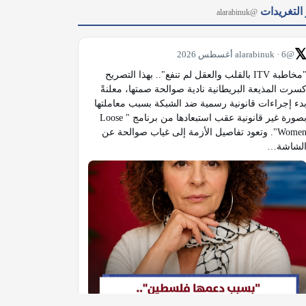
آخر التغر
@alarabinuk

@alarabinuk · 6 أغسطس 2026
"مخاطبة ITV بالقلب والعقل لم تنفع".. بهذا التصريح 
كسرت المذيعة البريطانية نادية صوالحة صمتها، معلنةً 
بدء إجراءات قانونية رسمية ضد الشبكة بسبب معاملتها 
بصورة غير قانونية عقب استبعادها من برنامج "Loose 
Women". وتعود تفاصيل الأزمة إلى غياب صوالحة عن 
الشاشة