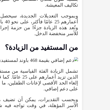
تكاليف
المعيشة.
وبموجب
التعديلات
الجديدة
،
سيحصل
أعمارهم
25
عامًا
فأكثر
،
على
نحو
40
با
وتُعد
هذه
الزيادة
جزءًا
من
حزمة
إجرا
للأسر
منخفضة
الدخل
.
من
المستفيد
من
الزيادة
؟
تشمل
الزيادة
الفئة
القياسية
من
مستف
الذين
تزيد
أعمارهم
على
25
عامًا
.
كما
ق
إلغاء
الحد
الأقصى
لإعانات
الطفلين
،
ما
ي
على
دعم
إضافي
.
وبحسب
التقديرات
،
يمكن
أن
تضيف
ه
الأسر
المؤهلة
،
في
وقت
تواجه
فيه
ش