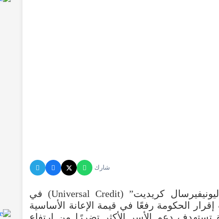
شارك
ليونيفيرسال
كريديت
” (
Credit
Universal
)
في
إقرار
الحكومة
رفعًا
في
قيمة
الإعانة
الأساسية
تستهدف
دعم
الأسر
الأكثر
تضررًا
من
ارتفاع