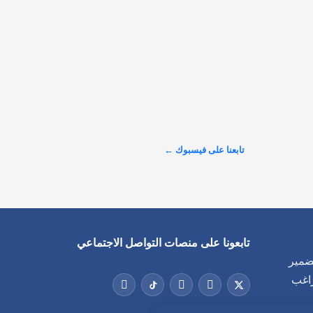
الرسمية تُفند هذه المزاعم تمامًا؛ إذ سجلت لندن معدل 
جرائم قتل يبلغ 1.1 لكل 100 ألف شخص، لتصبح أكثر 
أمانََا من كبرى المدن الأمريكية،

@alarabinuk · 6 أغسطس 2026
الطلب الاستثماري على عقارات المدينة المنورة يتصدّر 
المشهد في لندن.. 🇬🇧 نجاح باهر سجّلته شركة "سما 
العقارية" خلال مشاركتها في معرض الاستثمار العقاري 
تابعنا على فيسبوك ←
السعودي البريطاني، أثمر عن بيع مجموعة واسعة من 
وحداتها السكنية والاستثمارية الراقية للعديد من 
المستثمرين وصنّاع القرار.
عرض المزيد على X ←
تابعونا على منصات التواصل الاجتماعي
منصة
المو