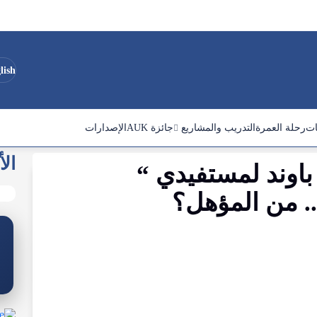
lish
ات
رحلة العمرة
التدريب والمشاريع
جائزة AUK
الإصدارات
الأ
باوند
لمستفيدي
“
”
من
المؤهل
؟