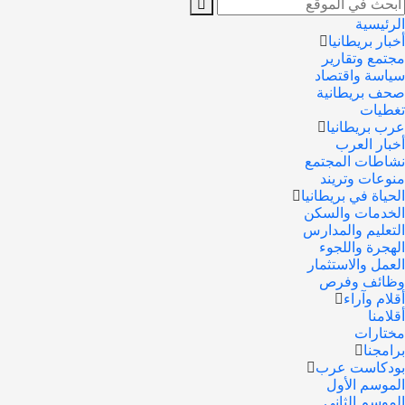
الرئيسية
أخبار بريطانيا
مجتمع وتقارير
سياسة واقتصاد
صحف بريطانية
تغطيات
عرب بريطانيا
أخبار العرب
نشاطات المجتمع
منوعات وتريند
الحياة في بريطانيا
الخدمات والسكن
التعليم والمدارس
الهجرة واللجوء
العمل والاستثمار
وظائف وفرص
أقلام وآراء
أقلامنا
مختارات
برامجنا
بودكاست عرب
الموسم الأول
الموسم الثاني