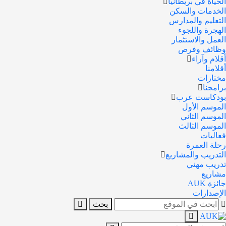
الحياة في بريطانيا
الخدمات والسكن
التعليم والمدارس
الهجرة واللجوء
العمل والاستثمار
وظائف وفرص
أقلام وآراء
أقلامنا
مختارات
برامجنا
بودكاست عرب
الموسم الأول
الموسم الثاني
الموسم الثالث
فعاليات
رحلة العمرة
التدريب والمشاريع
تدريب مهني
مشاريع
جائزة AUK
الإصدارات
ابحث
بحث
في
الموقع