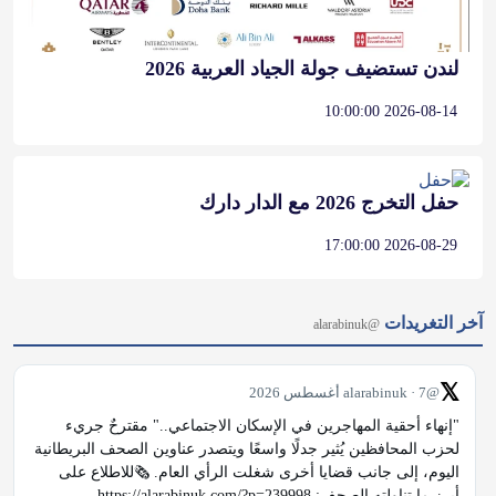
لندن تستضيف جولة الجياد العربية 2026
2026-08-14 10:00:00
حفل التخرج 2026 مع الدار دارك
2026-08-29 17:00:00
آخر التغريدات
@alarabinuk
𝕏
@alarabinuk · 7 أغسطس 2026
"إنهاء أحقية المهاجرين في الإسكان الاجتماعي.." مقترحٌ جريء 
لحزب المحافظين يُثير جدلًا واسعًا ويتصدر عناوين الصحف البريطانية 
اليوم، إلى جانب قضايا أخرى شغلت الرأي العام. 🗞️للاطلاع على 
أبرز ما تناولته الصحف: https://alarabinuk.com/?p=239998 