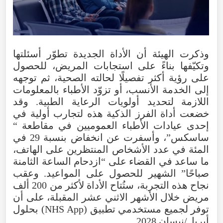
وذكرت
الهيئة
أن
الأداة
الجديدة
تطوّر
أسئلتها
وتكيّفها
بناءً
على
استجابات
المريض
،
للحصول
على
رؤية
أكثر
تفصيلًا
لحالته
الصحية
،
ثم
توجهه
إلى
الخدمة
الأنسب
،
أو
تزوّد
الأطباء
بالمعلومات
اللازمة
لتحديد
أولويات
الرعاية
الطبية
.
وقد
خضعت
أداة
الفرز
الذكية
هذه
لتجارب
أولية
في
إحدى
عيادات
الأطباء
العموميين
في
مقاطعة
“
ساسكس
”،
وأسفرت
عن
انخفاض
بنسبة
29
في
المئة
في
عدد
الأشخاص
المنتظرين
على
الهاتف
،
ما
ساعد
في
القضاء
على
“
ازدحام
الساعة
الثامنة
صباحًا
”
الشهير
للحصول
على
المواعيد
.
وعقب
نجاح
هذه
التجربة
،
ستُتاح
الأداة
لأكثر
من
200
ألف
مريض
خلال
الأشهر
الاثني
عشر
المقبلة
،
على
أن
توفر
لجميع
مستخدمي
تطبيق
(
App
NHS
)
بحلول
أبريل/نيسان
2028
.