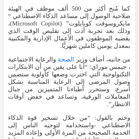
كما
مُنح
أكثر
من
500
ألف
موظف
في
الهيئة
صلاحية
الوصول
إلى
مساعد
الذكاء
الاصطناعي
“
مايكروسوفت
كوبايلوت
” (
Copilot
Microsoft
)،
وذلك
بعد
تجربة
أدت
إلى
تقليص
الوقت
الذي
يقضيه
الموظفون
في
الأعمال
الإدارية
والمكتبية
بمعدل
يومين
كاملين شهريًّا.
من
جانبه
،
أضاف
وزير
الصحة
والرعاية
الاجتماعية
،
جيمس
موراي
: “
أنا
على
يقين
من
أن
الابتكارات
التكنولوجية
التي
اخترت
وضعها
كأولوية
ستضمن
وصول
المرضى
إلى
الرعاية
المناسبة
بشكل
أسرع
،
وستحرر
أطباءنا
المتميزين
من
جبال
المعاملات
الورقية
،
وتساعد
في
خفض
أوقات
الانتظار
”.
وختم
بالقول
: “
من
خلال
تسخير
قوة
الذكاء
الاصطناعي
-
واستخدامه
لتوجيه
الناس
إلى
الخدمة
الصحيحة
من
المرة
الأولى
وإعادة
المزيد