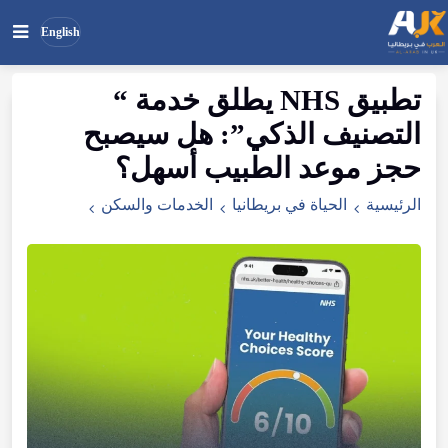
English
تطبيق
NHS
يطلق
خدمة
“
بحث
ابحث
التصنيف
الذكي
”:
هل
سيصبح
في
الموقع
حجز
موعد
الطبيب
أسهل
؟
الرئيسية
الحياة في بريطانيا
الخدمات والسكن