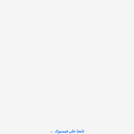
𝕏
@alarabinuk · 6 أغسطس 2026
R to @AlARABINUK: Image
𝕏
@alarabinuk · 6 أغسطس 2026
R to @AlARABINUK: Image
عرض المزيد على X ←
تابعنا على فيسبوك ←