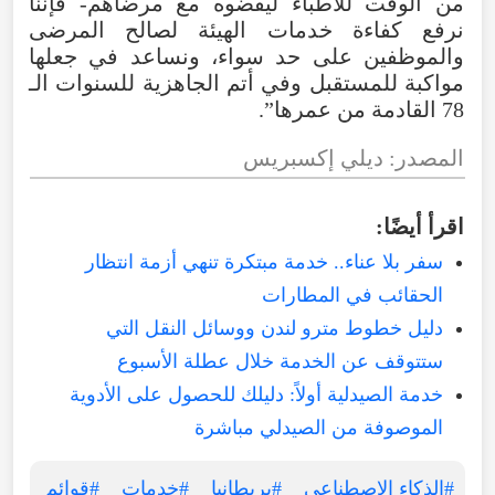
من
الوقت
للأطباء
ليقضوه
مع
مرضاهم
-
فإننا
نرفع
كفاءة
خدمات
الهيئة
لصالح
المرضى
والموظفين
على
حد
سواء
،
ونساعد
في
جعلها
مواكبة
للمستقبل
وفي
أتم
الجاهزية
للسنوات
الـ
78
القادمة
من
عمرها
”.
المصدر
:
ديلي
إكسبريس
اقرأ
أيضًا
:
سفر بلا عناء.. خدمة مبتكرة تنهي أزمة انتظار
الحقائب في المطارات
دليل خطوط مترو لندن ووسائل النقل التي
ستتوقف عن الخدمة خلال عطلة الأسبوع
خدمة الصيدلية أولاً: دليلك للحصول على الأدوية
الموصوفة من الصيدلي مباشرة
#الذكاء الاصطناعي
#بريطانيا
#خدمات
#قوائم