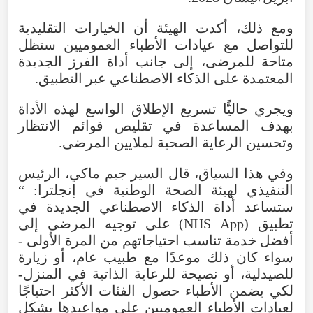
ومع
ذلك
،
أكدت
الهيئة
أن
الخيارات
التقليدية
للتواصل
مع
عيادات
الأطباء
العموميين
ستظل
متاحة
للمرضى
،
إلى
جانب
أداة
الفرز
الجديدة
المعتمدة
على
الذكاء
الاصطناعي
عبر
التطبيق
.
ويجري
حاليًّا
تسريع
الإطلاق
الواسع
لهذه
الأداة
بهدف
المساعدة
في
تقليص
قوائم
الانتظار
وتحسين
الرعاية
الصحية
لملايين
المرضى
.
وفي
هذا
السياق
،
قال
السير
جيم
ماكي
،
الرئيس
التنفيذي
لهيئة
الصحة
الوطنية
في
إنجلترا
: “
ستساعد
أداة
الذكاء
الاصطناعي
الجديدة
في
تطبيق
(
App
NHS
)
على
توجيه
المرضى
إلى
أفضل
خدمة
تناسب
احتياجاتهم
من
المرة
الأولى
-
سواء
كان
ذلك
موعدًا
مع
طبيب
عام
،
أو
زيارة
للصيدلية
،
أو
نصيحة
للرعاية
الذاتية
في
المنزل
-
لكي
يضمن
الأطباء
حصول
الفئات
الأكثر
احتياجًا
لعيادات
الأطباء
العموميين
على
مواعيدها
بشكل