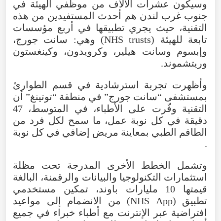
وسيكون
عشرات
الآلاف
من
موظفي
الهيئة
في
جنوب
غرب
لندن
هم
أحدث
المستفيدين
من
هذه
التقنية
،
حيث
يجري
تطبيقها
في
أربع
مؤسسات
تابعة
للهيئة
(
trusts
NHS
)
وهي
:
سانت
جورج
،
وإبسوم
وسانت
هيلير
،
وكرويدون
،
وكينغستون
وريتشموند
.
وأظهرت
تجربة
استرشادية
في
قسم
الطوارئ
بمستشفى
“
سانت
جورج
”
في
منطقة
“
توتينغ
”
أن
التقنية
وفّرت
على
الأطباء
،
في
المتوسط
، 47
دقيقة
في
كل
نوبة
عمل
،
ما
سمح
لكل
فرد
من
الطاقم
الطبي
بمعاينة
مريض
إضافي
في
كل
نوبة
.
وتشمل
الخطط
الأخرى
المدرجة
تحت
مظلة
استثمارات
التكنولوجيا
والبيانات
والرقمنة
،
البالغة
قيمتها
10
مليارات
باوند
،
تمكين
مستخدمي
تطبيق
(
App
NHS
)
من
الانضمام
إلى
مواعيد
افتراضية
عبر
الإنترنت
مع
أطباء
خبراء
في
جميع