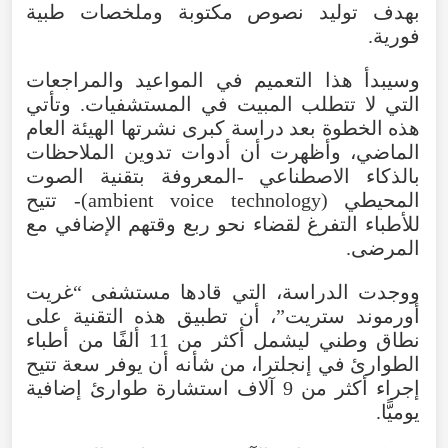
بهدف
توليد
نصوص
مكتوبة
وملخصات
طبية
فورية
.
وسيبدأ
هذا
التعميم
في
المواعيد
والمراجعات
التي
لا
تتطلب
المبيت
في
المستشفيات
.
وتأتي
هذه
الخطوة
بعد
دراسة
كبرى
نشرتها
الهيئة
العام
الماضي
،
وأظهرت
أن
أدوات
تدوين
الملاحظات
بالذكاء
الاصطناعي
-
المعروفة
بتقنية
الصوت
المحيطي
(
technology
voice
ambient
)-
تتيح
للأطباء
التفرغ
لقضاء
نحو
ربع
وقتهم
الإضافي
مع
المرضى
.
ووجدت
الدراسة
،
التي
قادها
مستشفى
“
غريت
أورموند
ستريت
”،
أن
تطبيق
هذه
التقنية
على
نطاق
وطني
ليشمل
أكثر
من
11
ألفًا
من
أطباء
الطوارئ
في
إنجلترا
،
من
شأنه
أن
يوفر
سعة
تتيح
إجراء
أكثر
من
9
آلاف
استشارة
طوارئ
إضافية
يوميًّا
.