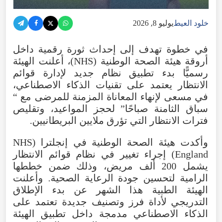
خلود العيط
يوليو 8, 2026
في
خطوة
تهدف
إلى
إحداث
ثورة
رقمية
داخل
أروقة
هيئة
الصحة
الوطنية
(
NHS
)،
أعلنت
الهيئة
رسميًّا
بدء
تطبيق
نظام
جديد
لإدارة
قوائم
الانتظار
يعتمد
على
تقنيات
الذكاء
الاصطناعي
،
في
مسعى
لإنهاء
المعاناة
المزمنة
للمرضى
مع
“
سباق
الثامنة
صباحًا
”
لحجز
المواعيد
،
وتقليص
فترات
الانتظار
التي
تؤرق
ملايين
البريطانيين
.
وأكدت
هيئة
الصحة
الوطنية
في
إنجلترا
(
NHS
England
)
إجراء
تغيير
في
نظام
قوائم
الانتظار
يشمل
200
ألف
مريض
،
وذلك
ضمن
خططها
الرامية
لتحسين
جودة
الرعاية
الصحية
.
وأعلنت
الهيئة
الطبية
هذا
الشهر
عن
بدء
الإطلاق
التدريجي
لأداة
فرز
وتصنيف
جديدة
تعتمد
على
الذكاء
الاصطناعي
مدمجة
داخل
تطبيق
الهيئة