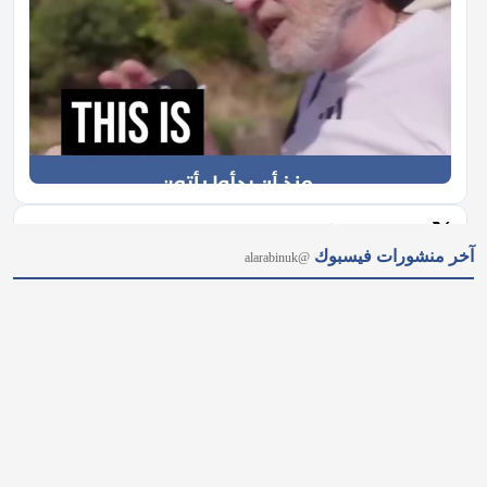
𝕏
@alarabinuk · 6 أغسطس 2026
آخر منشورات فيسبوك
@alarabinuk
كيف يُمكن للبريطانيين العرب صناعةُ أثرٍ سياسي حقيقي؟ يكشف 
عدنان حميدان رؤية مبادرة "الصوت العربي"، مستعرضًا أهدافها خلال 
شهر أغسطس في استقطاب كل من يؤمن بأهمية العمل السياسي 
ويملك الخبرة للإسهام والتغيير. للانضمام إلى المبادرة وقراءة المقال 
كاملًا: https://alarabinuk.com/?p=239722 #العرب_في_بريطانيا…