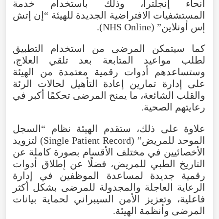
أنحاء
إنجلترا
،
وذلك
باستخدام
خدمة
المستشفيات
الافتراضية
الجديدة
للهيئة
“إن
إتش
إس أونلاين” (
NHS Online
).
كما
سيتمكن
المرضى
من
استخدام
التطبيق
لطلب
مواعيد
المتابعة
بعد
تلقي
العلاج
،
وستساعدهم
أدوات
رقمية
معتمدة
من
الهيئة
على
إدارة
تمارين
إعادة
التأهيل
لحالات
الرئة
والقلب
الشائعة
،
ما
يمنح
المرضى
تحكمًا
أكبر
في
رعايتهم
الصحية
.
علاوة
على
ذلك
،
ستقدم
الهيئة
نظام
“
السجل
الموحد
للمريض
” (
Record
Patient
Single
)
لتزويد
الأخصائيين
في
مختلف
الأقسام
بصورة
كاملة
عن
التاريخ
الطبي
للمريض
،
فضلًا
عن
إطلاق
أدوات
رقمية
جديدة
لمساعدة
الموظفين
في
إدارة
الرعاية
العاجلة
والمجدولة
للمرضى
بشكل
أكثر
فاعلية
،
وتعزيز
الأمن
السيبراني
لحماية
بيانات
المرضى
وأنظمة
الهيئة
.