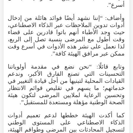
أسرع
”.
وأضاف
: “
إننا
نشهد
أيضًا
فوائد
هائلة
من
إدخال
أدوات
تدوين
الملاحظات
عبر
الذكاء
الاصطناعي
،
حيث
وجد
الأطباء
أنهم
باتوا
قادرين
على
قضاء
وقت
أطول
مع
المرضى
بنسبة
تصل
إلى
الربع
،
لذا
نعمل
على
نشر
هذه
الأدوات
في
أسرع
وقت
ممكن
عبر
مرافق
الهيئة
كافة
”.
وتابع
قائلًا
: “
نحن
نضع
في
مقدمة
أولوياتنا
التحسينات
التي
تصنع
الفارق
الأكبر
،
وندعم
القيادات
المحلية
لتبنيها
من
أجل
قيادة
التغيير
في
خدماتهم؛
ما
يسهم
في
تقليص
قوائم
الانتظار
وتحسين
الرعاية
لملايين
المرضى
لتكون
هيئة
الصحة
الوطنية
مؤهلة
ومستعدة
للمستقبل
”.
كما
أكدت
الهيئة
خططها
لدعم
تعميم
أدوات
الذكاء
الاصطناعي
على
المستوى
الوطني
لتسجيل
المحادثات
بين
المرضى
وطواقم
الهيئة
،