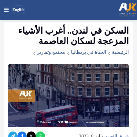
English
السكن في لندن.. أغرب الأشياء
بحث
ابحث
المزعجة لسكان العاصمة
في
الموقع
الرئيسية
الحياة في بريطانيا
مجتمع وتقارير
فريق التحرير
يناير 8, 2023