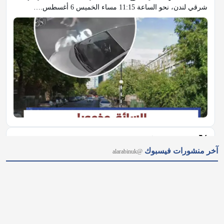
شرقي لندن، نحو الساعة 11:15 مساء الخميس 6 أغسطس.…
𝕏
@alarabinuk · 8 أغسطس 2026
آخر منشورات فيسبوك
@alarabinuk
نضع بين أيديكم خريطة الطقس وأسعار الصرف في بريطانيا لهذا 
اليوم🌤💷 إليكم تحديثات الصباح⤵️ #العرب_في_بريطانيا #AUK