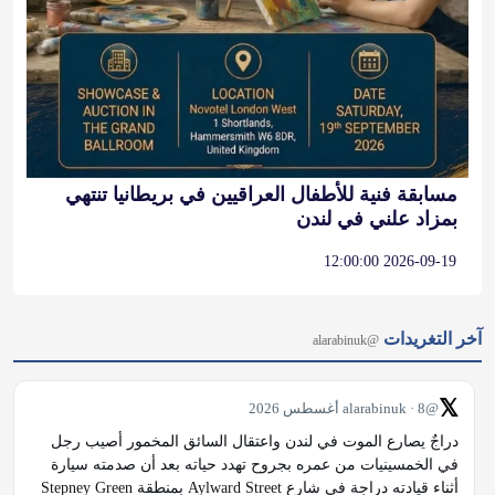
مسابقة فنية للأطفال العراقيين في بريطانيا تنتهي
بمزاد علني في لندن
2026-09-19 12:00:00
آخر التغريدات
@alarabinuk
𝕏
@alarabinuk · 8 أغسطس 2026
دراجٌ يصارع الموت في لندن واعتقال السائق المخمور أصيب رجل 
في الخمسينيات من عمره بجروح تهدد حياته بعد أن صدمته سيارة 
أثناء قيادته دراجة في شارع Aylward Street بمنطقة Stepney Green 