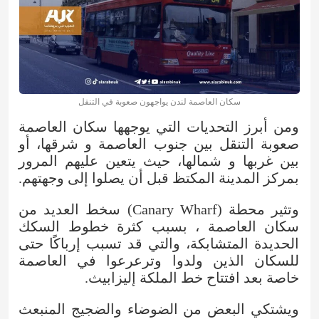
سكان العاصمة لندن يواجهون صعوبة في التنقل
ومن أبرز التحديات التي يوجهها سكان العاصمة
صعوبة التنقل بين جنوب العاصمة و شرقها، أو
بين غربها و شمالها، حيث يتعين عليهم المرور
بمركز المدينة المكتظ قبل أن يصلوا إلى وجهتهم.
وتثير محطة (Canary Wharf) سخط العديد من
سكان العاصمة ، بسبب كثرة خطوط السكك
الحديدة المتشابكة، والتي قد تسبب إرباكًا حتى
للسكان الذين ولدوا وترعرعوا في العاصمة
خاصة بعد افتتاح خط الملكة إليزابيث.
ويشتكي البعض من الضوضاء والضجيج المنبعث