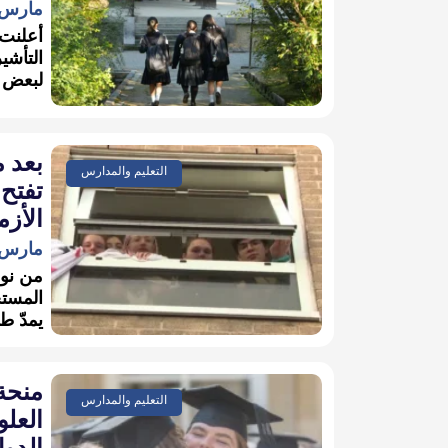
مارس 19, 026
أعلنت 
التأشي
لبعض ا
بعد 
التعليم والمدارس
تفتح 
الأزم
مارس 16, 026
يمدّ ط
منحة
التعليم والمدارس
العلو
الدو