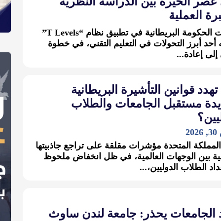
عصر الحيرة بين الدراسة النظرية
رة العملية
توسّعت الحكومة البريطانية في تطبيق نظام “T Levels”
أحد أبرز التحولات في التعليم التقني، في خطوة
لى إعادة...
هدد قوانين التأشيرة البريطانية
يدة مستقبل الجامعات والطلاب
يين؟
2
لمملكة المتحدة مؤشرات مقلقة على تراجع جاذبيتها
مية بين الوجهات العالمية، في ظل انخفاض ملحوظ
اد الطلاب الدوليين،...
د الجامعات يحذر: جامعة لندن ساوث