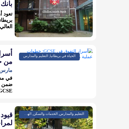
بانك تضع ع
تعود أ
بريطان
العالي
الحياة في بريطانيا, التعليم والمدارس
من خب
مارس 27, 026
ضمن بر
GCSE: استراتيجيات.
قيود 
التعليم والمدارس, الخدمات والسكن, الهجرة واللجوء, سياسة واقتصاد, مجتمع وتقارير
لمرا