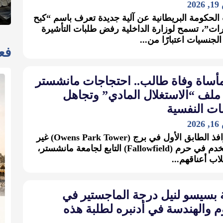
2
الحكومة البريطانية عن آلية جديدة تعرف باسم “كبح
رات”، تسمح لوزارة الداخلية رفض طلبات التأشيرة
لجنسيات اعتبارًا من...
فعا
مأساة وفاة طالب.. احتجاجات مانشستر
ملف “الاستغلال المادي” وتجاهل
ات النفسية
2
من نوافذ الطابق الأول في برج (Owens Park Tower) غير
المستخدم في حرم (Fallowfield) التابع لجامعة مانشستر،
لاب أعناقهم...
 بسيسو لنيل درجة الماجستير في
م والهندسة في أدنبره لطلبة هذه
ل