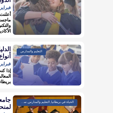
فبراير 19, 026
أعلنت 
ماجست
الأكادي
الدلي
التعليم والمدارس
أنواع
فبراير 15, 026
إذا كنت
المعال
بريطان
جامع
الحياة في بريطانيا, التعليم والمدارس, سياسة واقتصاد, مجتمع وتقارير
لمنحة