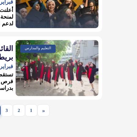
فبراير 10, 026
أعلنت 
لدعم ا
التعليم والمدارس
بريطا
فبراير 9, 026
تستقطب
فرص تع
بدراسة
«
3
2
1