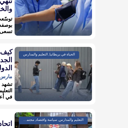
تنهي 
والخب
بوصفه 
تسعى إ
كيف ت
الحياة في بريطانيا, التعليم والمدارس
الجد
الدول
مارس 30, 026
تشهد ا
التعلي
في أعد
التعليم والمدارس, سياسة واقتصاد, مجتمع وتقارير
اتحا