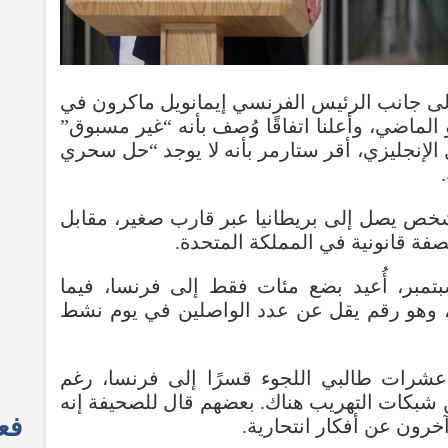
لى
جانب
الرئيس
الفرنسي
إيمانويل
ماكرون
في
الماضي
،
وأعلنا
اتفاقًا
وُصف
بأنه
“
غير
مسبوق
”
الإنجليزي
،
أقر
ستارمر
بأنه
لا
يوجد
“
حل
سحري
.
خص
يصل
إلى
بريطانيا
عبر
قارب
صغير
،
مقابل
صفة
قانونية
في
المملكة
المتحدة
.
تمبر
،
أُعيد
بضع
مئات
فقط
إلى
فرنسا
،
فيما
وهو
رقم
يقل
عن
عدد
الواصلين
في
يوم
نشط
عشرات
طالبي
اللجوء
قسرًا
إلى
فرنسا،
رغم
شبكات
التهريب
هناك
.
بعضهم
قال
للصحيفة
إنه
فعا
خرون
عن
أفكار
انتحارية
.