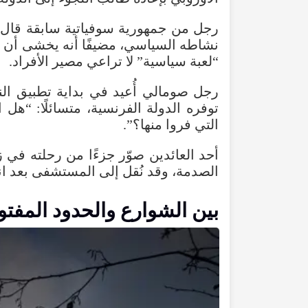
رجل
من
جمهورية
سوفياتية
سابقة
قال
نشاطه
السياسي
،
مضيفًا
أنه
يخشى
أن
ي
“
لعبة
سياسية
”
لا
تراعي
مصير
الأفراد
.
رجل
صومالي
أُعيد
في
بداية
تطبيق
ال
توفره
الدولة
الفرنسية
،
متسائلًا
: “
هل
ا
التي
فروا
منها
؟”.
أحد
العائدين
صوّر
جزءًا
من
رحلته
في
ز
الصدمة
،
وقد
نُقل
إلى
المستشفى
بعد
ان
بين
الشوارع
والحدود
المفتو