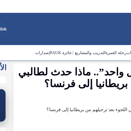
lish
ات
رحلة العمرة
التدريب والمشاريع
جائزة AUK
الإصدارات
الأ
واحد
”..
ماذا
حدث
لطالبي
بريطانيا
إلى
فرنسا؟