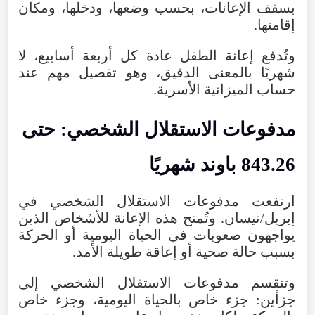
بسقف
الإعانات
،
بحسب
وضعها
،
ودخلها
،
ومكان
إقامتها
.
وتُدفع
إعانة
الطفل
عادة
كل
أربعة
أسابيع
،
لا
شهريًا
بالمعنى
الدقيق
،
وهو
تفصيل
مهم
عند
حساب
الميزانية
الأسرية
.
مدفوعات
الاستقلال
الشخصي
:
حتى
843.26
باوند
شهريًا
ارتفعت
مدفوعات
الاستقلال
الشخصي
في
إبريل/نيسان
.
وتُمنح
هذه
الإعانة
للأشخاص
الذين
يواجهون
صعوبات
في
الحياة
اليومية
أو
الحركة
بسبب
حالة
صحية
أو
إعاقة
طويلة
الأمد
.
وتنقسم
مدفوعات
الاستقلال
الشخصي
إلى
جزأين
:
جزء
خاص
بالحياة
اليومية
،
وجزء
خاص