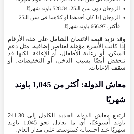
الزوجان
دون
سن
الـ25
:
528.34
باوند
شهريًا
.
الزوجان
إذا
كان
أحدهما
أو
كلاهما
في
سن
الـ25
فأكثر
:
666.97
باوند
شهريًا
.
وقد
تزيد
قيمة
الائتمان
الشامل
على
هذه
الأرقام
إذا
كانت
الأسرة
مؤهلة
لعناصر
إضافية
،
مثل
دعم
السكن
،
أو
رعاية
الأطفال
،
أو
الإعاقة
.
لكنها
قد
تنخفض
أيضًا
بسبب
الدخل
،
أو
التخفيضات
،
أو
سقف
الإعانات
.
معاش
الدولة
:
أكثر
من
1,045
باوند
شهريًا
ارتفع
معاش
الدولة
الجديد
الكامل
إلى
241.30
باوند
أسبوعيًا
،
أي
ما
يعادل
نحو
1,045
باوند
شهريًا
عند
احتسابه
كمتوسط
على
مدار
العام
.