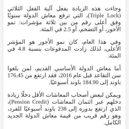
وجاءت
هذه
الزيادة
بفعل
آلية
القفل
الثلاثي
(
Lock
Triple
)،
التي
ترفع
معاش
الدولة
سنويًا
وفق
أعلى
رقم
من
بين
ثلاثة
مؤشرات
:
نمو
الأجور
،
أو
التضخم
،
أو
2.5
في
المئة
.
وفي
هذا
العام
،
كان
نمو
الأجور
هو
المؤشر
الأعلى
،
لذلك
زادت
المدفوعات
بنسبة
4.8
في
المئة
.
أما
معاش
الدولة
الأساسي
القديم
،
لمن
بلغوا
سن
التقاعد
قبل
عام
2016
،
فقد
ارتفع
من
176.45
باوند
إلى
184.90
باوند
أسبوعيًا
.
ويمكن
لبعض
أصحاب
المعاشات
الأقل
دخلًا
زيادة
دخلهم
عبر
ائتمان
المعاشات
(
Credit
Pension
)،
الذي
ارتفع
بدوره
إلى
238
باوند
أسبوعيًا
للفرد
،
وهو
رقم
قريب
من
قيمة
معاش
الدولة
الجديد
الكامل
.