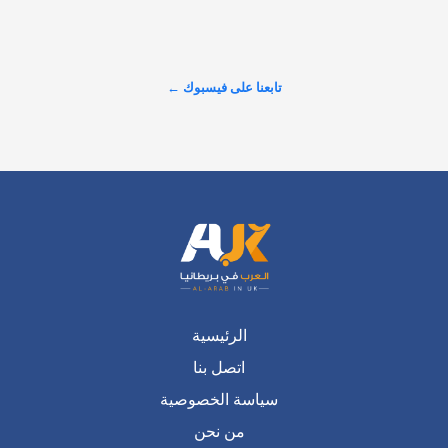
لندن.. 🇬🇧 نجاح باهر سجّلته شركة "سما العقارية" خلال مشاركتها 
في معرض الاستثمار العقاري السعودي البريطاني، أثمر عن بيع 
مجموعة واسعة من وحداتها السكنية والاستثمارية الراقية للعديد من 
المستثمرين وصنّاع القرار.…
تابعنا على فيسبوك ←
عرض المزيد على X ←
الرئيسية
اتصل بنا
سياسة الخصوصية
من نحن