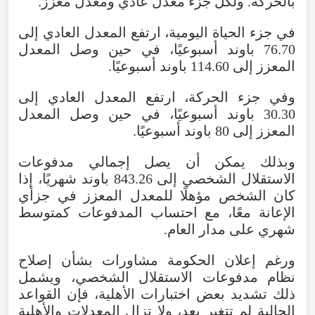
بالحركة
.
ولكل
جزء
معدل
عادي
ومعدل
معزز
.
في
جزء
الحياة
اليومية
،
ارتفع
المعدل
العادي
إلى
76.70
باوند
أسبوعيًا
،
في
حين
وصل
المعدل
المعزز
إلى
114.60 باوند
أسبوعيًا
.
وفي
جزء
الحركة
،
ارتفع
المعدل
العادي
إلى
30.30
باوند
أسبوعيًا
،
في
حين
وصل
المعدل
المعزز
إلى
80
باوند
أسبوعيًا.
وبذلك
يمكن
أن
يصل
إجمالي
مدفوعات
الاستقلال
الشخصي
إلى
843.26
باوند
شهريًا
،
إذا
كان
الشخص
مؤهلًا
للمعدل
المعزز
في
جزأي
الإعانة
معًا
،
مع
احتساب
المدفوعات
كمتوسط
شهري
على
مدار
العام
.
ورغم
إعلان
الحكومة
مشاورات
بشأن
إصلاح
نظام
مدفوعات
الاستقلال
الشخصي
،
ويشمل
ذلك
تشديد
بعض
اختبارات
الأهلية
،
فإن
القواعد
الحالية
لم
تتغير
بعد
،
ولا
تزال
المعدلات
والأهلية