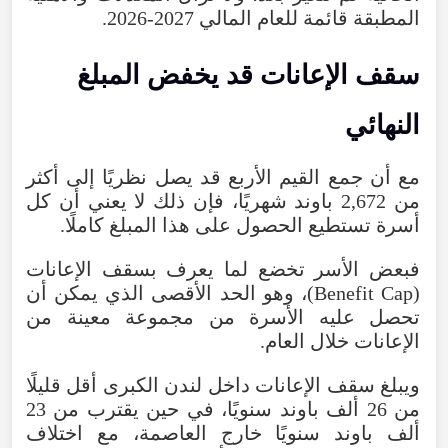
المطبقة
قائمة
للعام
المالي
2026-2027
.
سقف
الإعانات
قد
يخفض
المبلغ
النهائي
مع
أن
جمع
القيم
الأربع
قد
يصل
نظريًا
إلى
أكثر
من
2,672
باوند
شهريًا
،
فإن
ذلك
لا
يعني
أن
كل
أسرة
تستطيع
الحصول
على
هذا
المبلغ
كاملًا
.
فبعض
الأسر
تخضع
لما
يعرف
بسقف
الإعانات
(
Cap
Benefit
)،
وهو
الحد
الأقصى
الذي
يمكن
أن
تحصل
عليه
الأسرة
من
مجموعة
معينة
من
الإعانات
خلال
العام
.
ويبلغ
سقف
الإعانات
داخل
لندن
الكبرى
أقل
قليلًا
من
26
ألف
باوند
سنويًا
،
في
حين
يقترب
من
23
ألف
باوند
سنويًا
خارج
العاصمة
،
مع
اختلاف