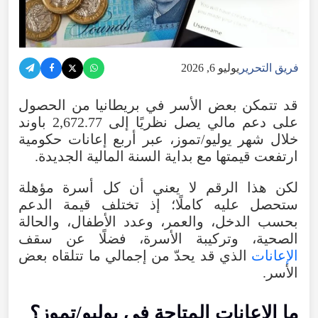
فريق التحرير
يوليو 6, 2026
قد
تتمكن
بعض
الأسر
في
بريطانيا
من
الحصول
على
دعم
مالي
يصل
نظريًا
إلى
2,672.77
باوند
خلال
شهر
يوليو/تموز
،
عبر
أربع
إعانات
حكومية
ارتفعت
قيمتها
مع
بداية
السنة
المالية
الجديدة
.
لكن
هذا
الرقم
لا
يعني
أن
كل
أسرة
مؤهلة
ستحصل
عليه
كاملًا؛
إذ
تختلف
قيمة
الدعم
بحسب
الدخل
،
والعمر
،
وعدد
الأطفال
،
والحالة
الصحية
،
وتركيبة
الأسرة
،
فضلًا
عن
سقف
الإعانات
الذي
قد
يحدّ
من
إجمالي
ما
تتلقاه
بعض
الأسر
.
ما
الإعانات
المتاحة
في
يوليو/تموز
؟