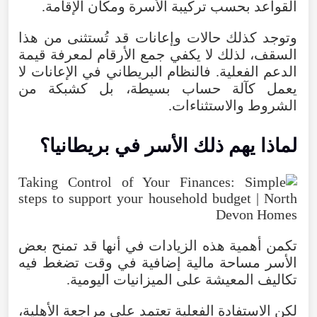
القواعد
بحسب
تركيبة
الأسرة
ومكان
الإقامة
.
وتوجد
كذلك
حالات
وإعانات
قد
تُستثنى
من
هذا
السقف
،
لذلك
لا
يكفي
جمع
الأرقام
لمعرفة
قيمة
الدعم
الفعلية
.
فالنظام
البريطاني
في
الإعانات
لا
يعمل
كآلة
حساب
بسيطة
،
بل
كشبكة
من
الشروط
والاستثناءات
.
لماذا
يهم
ذلك
الأسر
في
بريطانيا
؟
تكمن
أهمية
هذه
الزيادات
في
أنها
قد
تمنح
بعض
الأسر
مساحة
مالية
إضافية
في
وقت
تضغط
فيه
تكاليف
المعيشة
على
الميزانيات
اليومية
.
لكن
الاستفادة
الفعلية
تعتمد
على
مراجعة
الأهلية
،