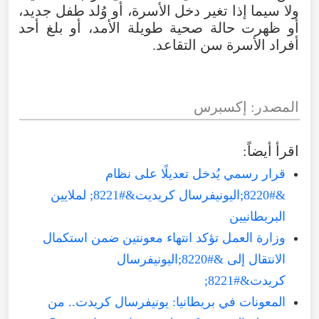
ولا
سيما
إذا
تغير
دخل
الأسرة
،
أو
وُلد
طفل
جديد
،
أو
ظهرت
حالة
صحية
طويلة
الأمد
،
أو
بلغ
أحد
أفراد
الأسرة
سن
التقاعد
.
المصدر
:
إكسبرس
اقرأ
أيضاً
:
قرار رسمي يُدخل تعديلًا على نظام
&#8220;اليونيفرسال كريديت&#8221; لملايين
البريطانيين
وزارة العمل تؤكد انتهاء معونتين ضمن استكمال
الانتقال إلى &#8220;اليونيفرسال
كريدت&#8221;
المعونات في بريطانيا: يونيفرسال كريدت.. من