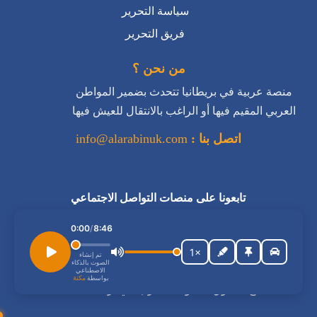
سياسة التحرير
فريق التحرير
من نحن ؟
منصة عربية في بريطانيا تتحدث بضمير المواطن
العربي المقيم فيها أو الراغب بالانتقال للعيش فيها
اتصل بنا :
info@alarabinuk.com
تابعونا على منصات التواصل الاجتماعي
استمع إلى المقال
0:00
/
8:46
1×
تم إنشاء
الصوت بالذكاء
الاصطناعي
بواسطة
مكنة
جميع الحقوق محفوظة للعرب في بريطانيا © 2026