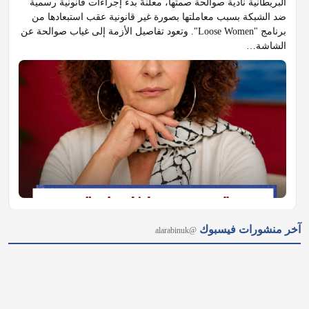
البريطانية نادية صوالحة صمتها، معلنةً بدء إجراءات قانونية رسمية 
ضد الشبكة بسبب معاملتها بصورة غير قانونية عقب استبعادها من 
برنامج "Loose Women". وتعود تفاصيل الأزمة إلى غياب صوالحة عن 
الشاشة…
𝕏
@alarabinuk · 6 أغسطس 2026
آخر منشورات فيسبوك
@alarabinuk
"قالوا لك مرتين إنهم لا يريدونك!" في مقابلة طريفة، كشف آندي 
بيرنهام عن الصراحة المطلقة لزوجته في الإشارة إلى إخفاقاته، 
مشيرًا إلى دورها الأساسي في تقديم النصائح السياسية له ودعمه 
طوال مسيرته. #العرب_في_بريطانيا #AUK