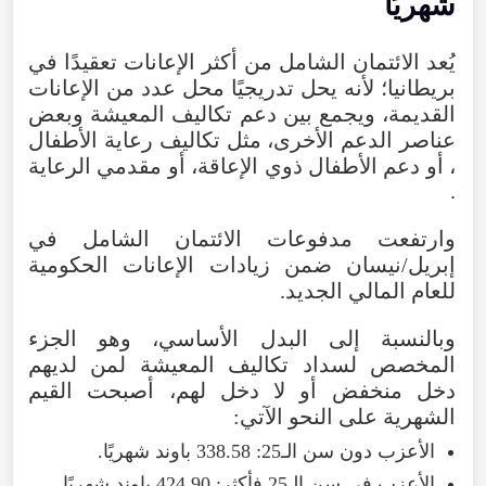
شهريًا
يُعد
الائتمان
الشامل
من
أكثر
الإعانات
تعقيدًا
في
بريطانيا؛
لأنه
يحل
تدريجيًا
محل
عدد
من
الإعانات
القديمة
،
ويجمع
بين
دعم
تكاليف
المعيشة
وبعض
عناصر
الدعم
الأخرى
،
مثل
تكاليف
رعاية
الأطفال
،
أو
دعم
الأطفال
ذوي
الإعاقة
،
أو
مقدمي
الرعاية
.
وارتفعت
مدفوعات
الائتمان
الشامل
في
إبريل/نيسان
ضمن
زيادات
الإعانات
الحكومية
للعام
المالي
الجديد
.
وبالنسبة
إلى
البدل
الأساسي
،
وهو
الجزء
المخصص
لسداد
تكاليف
المعيشة
لمن
لديهم
دخل
منخفض
أو
لا
دخل
لهم
،
أصبحت
القيم
الشهرية
على
النحو
الآتي
:
الأعزب
دون
سن
الـ25
:
338.58
باوند
شهريًا
.
الأعزب
في
سن
الـ25
فأكثر
:
424.90
باوند
شهريًا
.