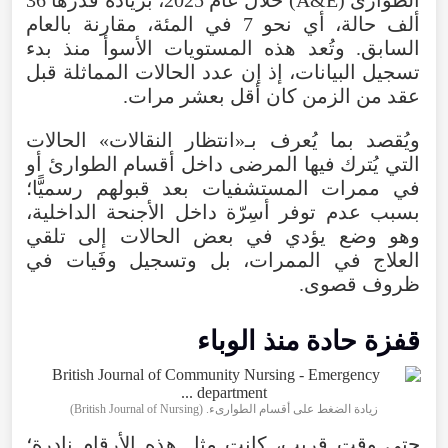
ألف حالة، أي نحو 7 في المئة، مقارنة بالعام
السابق. وتُعد هذه المستويات الأسوأ منذ بدء
تسجيل البيانات، إذ إن عدد الحالات المماثلة قبل
عقد من الزمن كان أقل بعشر مرات.
ويُقصد بما يُعرف بـ«انتظار النقالات» الحالات
التي يُترك فيها المرضى داخل أقسام الطوارئ أو
في ممرات المستشفيات بعد قبولهم رسميًّا؛
بسبب عدم توفر أسِرّة داخل الأجنحة الداخلية،
وهو وضع يؤدي في بعض الحالات إلى تلقي
العلاج في الممرات، بل وتسجيل وفَيات في
ظروف قصوى.
قفزة حادة منذ الوباء
زيادة الضغط على أقسام الطوارىء. (British Journal of Nursing)
حتى وقت قريب، كانت مثل هذه الأرقام نادرة؛