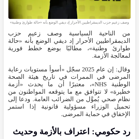
وصف زعيم حزب الديمقراطيين الأحرار إد ديفي الوضع بأنه «حالة طوارئ وطنية»
من الناحية السياسية وصف زعيم حزب
الديمقراطيين الأحرار إد ديفي الوضع بأنه «حالة
طوارئ وطنية»، مطالبًا بوضع خطط فورية
لمعالجة الأزمة.
وقال: إن عام 2025 سجّل «أسوأ مستويات رعاية
المرضى في الممرات في تاريخ هيئة الصحة
الوطنية NHS»، معتبرًا أن ما يحدث «أزمة
خطيرة» لا تتوافق مع ما يتوقعه المواطنون من
نظام صحي يُموَّل من الضرائب العامة. ودعا إلى
تحميل الوزراء مسؤولية قانونية إذا استمر
الإخفاق في حماية المرضى.
رد حكومي: اعتراف بالأزمة وحديث