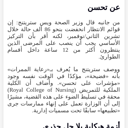
عن تحسن
من جانبه قال وزير الصحة ويس ستريتنج: إن
قوائم الانتظار انخفضت بنحو 86 ألف حالة خلال
تشرين الثاني/نوفمبر، لكنه أقر بأن التركيز
الأساسي يجب أن ينصب على المرضى الذين
ينتظرون أكثر من 12 ساعة داخل أقسام
الطوارئ.
ووصف ستريتنج ما يُعرف بـ«رعاية الممرات»
بأنه «فضيحة»، مؤكدًا في الوقت نفسه وجود
«مؤشرات على تحسن». وأضاف أن الكلية
الملكية للتمريض (Royal College of Nursing)
محقة في تسليط الضوء على هذه القضية، مشيرًا
إلى أن الوزارة تعمل على إنهاء ممارسات جرى
«تطبيعها» سابقًا تحت مسميات إدارية.
أزمة هيكلية بلا حل جذري