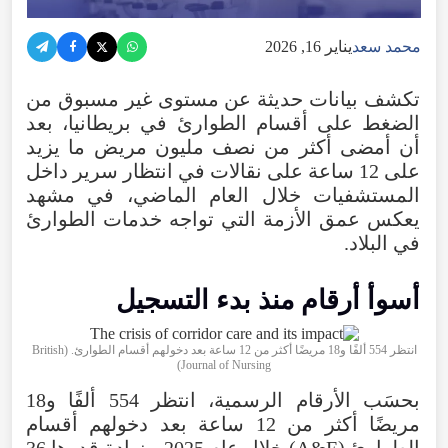
محمد سعد
يناير 16, 2026
تكشف بيانات حديثة عن مستوى غير مسبوق من
الضغط على أقسام الطوارئ في بريطانيا، بعد
أن أمضى أكثر من نصف مليون مريض ما يزيد
على 12 ساعة على نقالات في انتظار سرير داخل
المستشفيات خلال العام الماضي، في مشهد
يعكس عمق الأزمة التي تواجه خدمات الطوارئ
في البلاد.
أسوأ أرقام منذ بدء التسجيل
انتظر 554 ألفًا و18 مريضًا أكثر من 12 ساعة بعد دخولهم أقسام الطوارئ. (British
Journal of Nursing)
بحسَب الأرقام الرسمية، انتظر 554 ألفًا و18
مريضًا أكثر من 12 ساعة بعد دخولهم أقسام
الطوارئ (A&E) خلال عام 2025، بزيادة قدرها 36