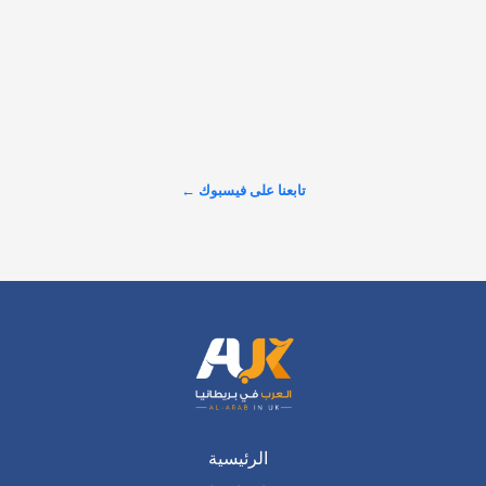
𝕏
@alarabinuk · 9 أغسطس 2026
R to @AlARABINUK: ملفاتٌ ساخنة تتصدر المشهد في الرابط: 
https://alarabinuk.com/?p=240278
عرض المزيد على X ←
تابعنا على فيسبوك ←
الرئيسية