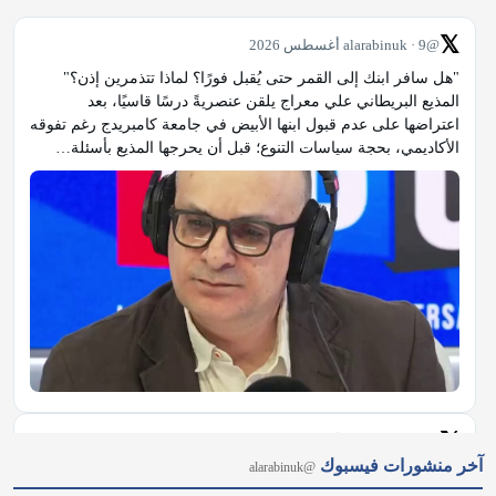
𝕏
@alarabinuk · 9 أغسطس 2026
"هل سافر ابنك إلى القمر حتى يُقبل فورًا؟ لماذا تتذمرين إذن؟" 
المذيع البريطاني علي معراج يلقن عنصريةً درسًا قاسيًا، بعد 
اعتراضها على عدم قبول ابنها الأبيض في جامعة كامبريدج رغم تفوقه 
الأكاديمي، بحجة سياسات التنوع؛ قبل أن يحرجها المذيع بأسئلة…
𝕏
@alarabinuk · 9 أغسطس 2026
آخر منشورات فيسبوك
@alarabinuk
التكييف يصل إلى خط بيكاديللي.. في إطار مشروعها للتكيف مع 