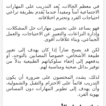
في
معظم
الحالات
،
يُعد
التدريب
على
المهارات
الاجتماعية
آمناً
ومفيداً
عندما
يُقدم
بطريقة
تراعي
احتياجات
الفرد
وتحترم
اختلافاته
.
فهو
يساعد
على
تحسين
مهارات
حل
المشكلات
،
وإدارة
النزاعات
،
والتعبير
عن
الاحتياجات
،
والعمل
الجماعي
،
وبناء
علاقات
أقوى
.
لكن
قد
يصبح
ضاراً
إذا
كان
يهدف
إلى
تغيير
طبيعة
الأشخاص
،
خصوصاً
المصابين
بالتوحد
،
أو
يدفعهم
إلى
إخفاء
سلوكياتهم
الطبيعية
بدلاً
من
توفير
بدائل
صحية
ومناسبة
لهم
.
لذلك
،
يشدد
المختصون
على
ضرورة
أن
يكون
التدريب
قائماً
على
الاحترام
والتقبل
والشمولية
،
وأن
يهدف
إلى
تطوير
المهارات
دون
المساس
بهوية
الفرد
.