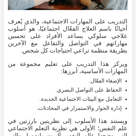
التدريب
على
المهارات
الاجتماعية
،
والذي
يُعرف
أحيانًا
باسم
العلاج
الفعّال
اجتماعيًا،
هو
أسلوب
علاجي
سلوكي
يساعد
الأفراد
على
تحسين
مهاراتهم
في
التواصل
والتفاعل
مع
الآخرين
بطريقة
منظمة
تراعي
احتياجات
كل
شخص
.
ويركز
هذا
التدريب
على
تعليم
مجموعة
من
المهارات
الأساسية
،
أبرزها
:
الإصغاء
الفعّال
.
الحفاظ
على
التواصل
البصري
.
التعامل
مع
البيئات
الاجتماعية
الجديدة
.
إدارة
الحوار
والاستمرار
في
المحادثات
.
ويستند
هذا
الأسلوب
إلى
نظريتين
بارزتين
في
علم
النفس؛
الأولى
هي
نظرية
التعلم
الاجتماعي
التي
وضعها
عالم
النفس
ألبرت
باندورا
،
والتي