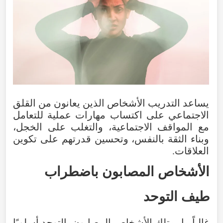
يساعد
التدريب
الأشخاص
الذين
يعانون
من
القلق
الاجتماعي
على
اكتساب
مهارات
عملية
للتعامل
مع
المواقف
الاجتماعية
،
والتغلب
على
الخجل
،
وبناء
الثقة
بالنفس
،
وتحسين
قدرتهم
على
تكوين
العلاقات
.
الأشخاص
المصابون
باضطراب
طيف
التوحد
غالباً
ما
يمتلك
الأشخاص
المصابون
بالتوحد
أسلوبًا