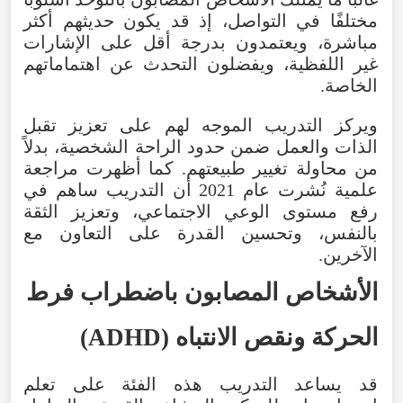
مختلفًا
في
التواصل
،
إذ
قد
يكون
حديثهم
أكثر
مباشرة
،
ويعتمدون
بدرجة
أقل
على
الإشارات
غير
اللفظية
،
ويفضلون
التحدث
عن
اهتماماتهم
الخاصة
.
ويركز
التدريب
الموجه
لهم
على
تعزيز
تقبل
الذات
والعمل
ضمن
حدود
الراحة
الشخصية
،
بدلاً
من
محاولة
تغيير
طبيعتهم
.
كما
أظهرت
مراجعة
علمية
نُشرت
عام
2021
أن
التدريب
ساهم
في
رفع
مستوى
الوعي
الاجتماعي
،
وتعزيز
الثقة
بالنفس
،
وتحسين
القدرة
على
التعاون
مع
الآخرين
.
الأشخاص
المصابون
باضطراب
فرط
الحركة
ونقص
الانتباه
(
ADHD
)
قد
يساعد
التدريب
هذه
الفئة
على
تعلم