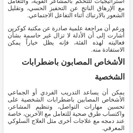
استراتيجيات
للتحكم
بالمشاعر
القوية
،
والتعامل
مع
الإرهاق
الناتج
عن
التحفيز
الحسي
،
وتقليل
الشعور
بالارتباك
أثناء
التفاعل
الاجتماعي
.
ورغم
أن
مراجعة
علمية
صادرة
عن
مكتبة
كوكرين
أشارت
إلى
أن
الأدلة
لا
تزال
غير
حاسمة
بشأن
فعاليته
لهذه
الفئة
،
فإنه
يظل
خياراً
يمكن
الاستفادة
منه
.
الأشخاص
المصابون
باضطرابات
الشخصية
يمكن
أن
يساعد
التدريب
الفردي
أو
الجماعي
الأشخاص
المصابين
باضطرابات
الشخصية
على
تحسين
مهارات
التواصل
،
وتنظيم
المشاعر
،
واكتساب
طرق
صحية
للتعامل
مع
الآخرين
،
خاصة
عند
دمجه
مع
علاجات
أخرى
مثل
العلاج
السلوكي
المعرفي
.