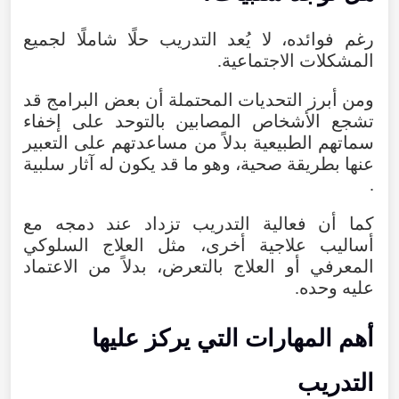
رغم
فوائده
،
لا
يُعد
التدريب
حلًا شاملًا
لجميع
المشكلات
الاجتماعية
.
ومن
أبرز
التحديات
المحتملة
أن
بعض
البرامج
قد
تشجع
الأشخاص
المصابين
بالتوحد
على
إخفاء
سماتهم
الطبيعية
بدلاً
من
مساعدتهم
على
التعبير
عنها
بطريقة
صحية
،
وهو
ما
قد
يكون
له
آثار
سلبية
.
كما
أن
فعالية
التدريب
تزداد
عند
دمجه
مع
أساليب
علاجية
أخرى
،
مثل
العلاج
السلوكي
المعرفي
أو
العلاج
بالتعرض
،
بدلاً
من
الاعتماد
عليه
وحده
.
أهم
المهارات
التي
يركز
عليها
التدريب