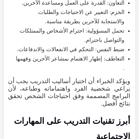
التعاون
:
القدرة
على
العمل
ومساعدة
الآخرين
.
الحزم
:
التعبير
عن
الاحتياجات
والطلبات
والاستجابة
للآخرين
بطريقة
مناسبة
.
تحمل
المسؤولية
:
احترام
الأشخاص
والممتلكات
والتواصل
باحترام
.
ضبط
النفس
:
التحكم
في
الانفعالات
والاندفاعات
.
التعاطف
:
إظهار
الاهتمام
بمشاعر
الآخرين
وفهمها
.
ويؤكد
الخبراء
أن
اختيار
أساليب
التدريب
يجب
أن
يراعي
شخصية
الفرد
واهتماماته
وطباعه
،
لأن
البرامج
المصممة
وفق
احتياجات
الشخص
تحقق
نتائج
أفضل
.
أبرز
تقنيات
التدريب
على
المهارات
الاجتماعية