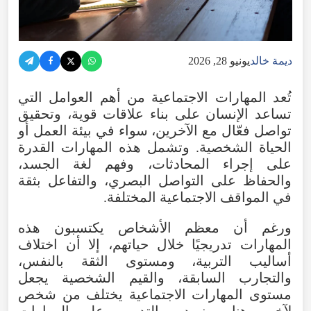
ديمة خالد
يونيو 28, 2026
تُعد
المهارات
الاجتماعية
من
أهم
العوامل
التي
تساعد
الإنسان
على
بناء
علاقات
قوية
،
وتحقيق
تواصل
فعّال
مع
الآخرين
،
سواء
في
بيئة
العمل
أو
الحياة
الشخصية
.
وتشمل
هذه
المهارات
القدرة
على
إجراء
المحادثات
،
وفهم
لغة
الجسد
،
والحفاظ
على
التواصل
البصري
،
والتفاعل
بثقة
في
المواقف
الاجتماعية
المختلفة
.
ورغم
أن
معظم
الأشخاص
يكتسبون
هذه
المهارات
تدريجيًا
خلال
حياتهم
،
إلا
أن
اختلاف
أساليب
التربية
،
ومستوى
الثقة
بالنفس
،
والتجارب
السابقة
،
والقيم
الشخصية
يجعل
مستوى
المهارات
الاجتماعية
يختلف
من
شخص
لآخر
.
وهنا
يبرز
دور
التدريب
على
المهارات