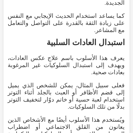
الجديدة
.
كما
يساعد
استخدام
الحديث
الإيجابي
مع
النفس
على
زيادة
الثقة
بالقدرة
على
التواصل
والتعامل
مع
المشاعر
.
استبدال
العادات
السلبية
يعرف
هذا
الأسلوب
باسم
علاج
عكس
العادات
،
ويهدف
إلى
استبدال
السلوكيات
غير
المرغوبة
بعادات
صحية
.
فعلى
سبيل
المثال
،
يمكن
للشخص
الذي
يميل
إلى
قضم
الأظافر
أو
العبث
بالجلد
أثناء
التوتر
استخدام
لعبة
حسية
أو
خاتم
دوّار
لتخفيف
التوتر
بدلًا
من
تلك
السلوكيات
.
ويُستخدم
هذا
الأسلوب
أيضًا
مع
الأشخاص
الذين
يعانون
من
القلق
الاجتماعي
أو
اضطراب