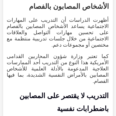
الأشخاص
المصابون
بالفصام
أظهرت
الدراسات
أن
التدريب
على
المهارات
الاجتماعية
يساعد
الأشخاص
المصابين
بالفصام
على
تحسين
مهارات
التواصل
والعلاقات
الاجتماعية
من
خلال
جلسات
تدريبية
منتظمة
مع
مختصين
أو
مجموعات
دعم
.
كما
تعتبر
وزارة
شؤون
المحاربين
القدامى
الأمريكية
هذا
النوع
من
التدريب
أحد
الممارسات
العلاجية
المدعومة
بالأدلة
العلمية
للأشخاص
المصابين
بالأمراض
النفسية
الشديدة
،
بما
فيها
الفصام
.
التدريب
لا
يقتصر
على
المصابين
باضطرابات
نفسية