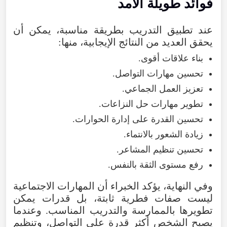
فوائد
طويلة
الأمد
عند
تطبيق
التدريب
بطريقة
مناسبة
،
يمكن
أن
يحقق
العديد
من
النتائج
الإيجابية
،
منها
:
بناء
علاقات
أقوى
.
تحسين
مهارات
التواصل
.
تعزيز
العمل
الجماعي
.
تطوير
مهارات
حل
النزاعات
.
تحسين
القدرة
على
إدارة
الحوارات
.
زيادة
الشعور
بالانتماء
.
تحسين
تنظيم
المشاعر
.
رفع
مستوى
الثقة
بالنفس
.
وفي
النهاية
،
يؤكد
الخبراء
أن
المهارات
الاجتماعية
ليست
صفات
فطرية
ثابتة
،
بل
قدرات
يمكن
تطويرها
بالممارسة
والتدريب
المناسب
.
وعندما
يصبح
الشخص
أكثر
قدرة
على
التواصل
،
وتنظيم