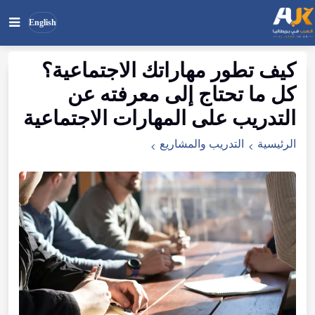
English
كيف
تطور
مهاراتك
الاجتماعية
؟
بحث
ابحث
كل
ما
تحتاج
إلى
معرفته
عن
في
الموقع
التدريب
على
المهارات
الاجتماعية
الرئيسية
التدريب والمشاريع