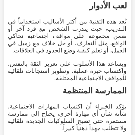
لعب
الأدوار
تُعد
هذه
التقنية
من
أكثر
الأساليب
استخداماً
في
التدريب
،
حيث
يتدرب
الشخص
مع
فرد
آخر
أو
ضمن
مجموعة
على
مواقف
اجتماعية
تحاكي
الواقع
،
مثل
التعارف
،
أو
حل
خلاف
مع
زميل
في
العمل
،
أو
تعلم
كيفية
وضع
الحدود
في
العلاقات
.
ويساعد
هذا
الأسلوب
على
تعزيز
الثقة
بالنفس
،
واكتساب
خبرة
عملية
،
وتطوير
استجابات
تلقائية
للمواقف
الاجتماعية
المختلفة
.
الممارسة
المنتظمة
يؤكد
الخبراء
أن
اكتساب
المهارات
الاجتماعية
،
شأنه
شأن
أي
مهارة
أخرى
،
يحتاج
إلى
ممارسة
مستمرة
حتى
تصبح
السلوكيات
الجديدة
تلقائية
ولا
تتطلب
جهداً
ذهنياً
كبيراً
.