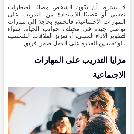
لا
يشترط
أن
يكون
الشخص
مصابًا
باضطراب
نفسي
أو
عصبيًا
للاستفادة
من
التدريب
على
المهارات
الاجتماعية
،
فالجميع
بحاجة
إلى
مهارات
تواصل
جيدة
في
مختلف
جوانب
الحياة
،
سواء
لتطوير
الأداء
المهني
،
أو
تعزيز
العلاقات
الشخصية
،
أو
تحسين
القدرة
على
العمل
ضمن
فريق
.
مزايا
التدريب
على
المهارات
الاجتماعية