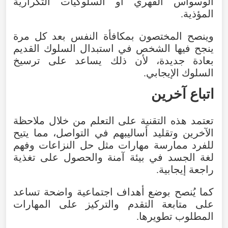
الوسواس
القهري
أو
السلوكيات
التكرارية
المؤذية
.
وينصح
المختصون
بمكافأة
النفس
بعد
كل
مرة
ينجح
فيها
الشخص
في
استبدال
السلوك
القديم
بعادة
جديدة
،
لأن
ذلك
يساعد
على
ترسيخ
السلوك
الإيجابي
.
اتباع آخرين
تعتمد
هذه
التقنية
على
التعلم
من
خلال
ملاحظة
الآخرين
وتقليد
أساليبهم
في
التواصل
،
مما
يتيح
للفرد
ممارسة
مهارات
مثل
حل
النزاعات
وفهم
لغة
الجسد
في
بيئة
آمنة
والحصول
على
تغذية
راجعة
إيجابية
.
كما
يُنصح
بوضع
أهداف
اجتماعية
واضحة
تساعد
على
متابعة
التقدم
والتركيز
على
المهارات
المطلوب
تطويرها
.