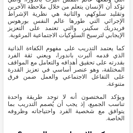
تؤكد
أن
الإنسان
يتعلم
من
خلال
ملاحظة
الآخرين
وتقليد
سلوكهم
،
والثانية
هي
نظرية
الإشراط
الإجرائي
التي
طورها
عالم
النفس
بورهوس
فريدريك
سكينر
،
والتي
تعتمد
على
التعزيز
الإيجابي
لترسيخ
السلوكيات
الاجتماعية
المرغوبة
.
كما
يعتمد
التدريب
على
مفهوم
الكفاءة
الذاتية
الذي
قدمه
ألبرت
باندورا
،
ويعني
ثقة
الفرد
بقدرته
على
تحقيق
أهدافه
والتعامل
مع
المواقف
المختلفة
،
وهو
عنصر
أساسي
في
تعزيز
القدرة
على
التفاعل
الاجتماعي
والعمل
ضمن
فرق
متنوعة
.
ويؤكد
المختصون
أنه
لا
توجد
طريقة
واحدة
تناسب
الجميع
،
إذ
يجب
أن
يُصمم
التدريب
بما
يتوافق
مع
شخصية
الفرد
واحتياجاته
وظروفه
الخاصة
.