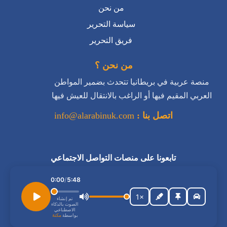
من نحن
سياسة التحرير
فريق التحرير
من نحن ؟
منصة عربية في بريطانيا تتحدث بضمير المواطن
العربي المقيم فيها أو الراغب بالانتقال للعيش فيها
اتصل بنا :
info@alarabinuk.com
تابعونا على منصات التواصل الاجتماعي
استمع إلى المقال
0:00
/
5:48
1×
تم إنشاء
الصوت بالذكاء
الاصطناعي
بواسطة
مكنة
جميع الحقوق محفوظة للعرب في بريطانيا © 2026