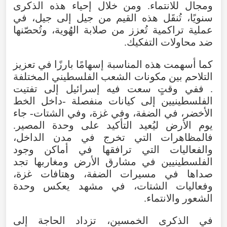
ومجال
للانتماء
.
ومن
خلال
إحياء
هذه
الذكرى
سنويًا
،
تُنقَل
هذه
القيم
من
جيل
إلى
جيل
،
في
عملية
تراكمية
تُعزز
من
صلابة
الهُوية
،
وتُحصّنها
ضد
محاولات
التفكيك
.
كما
أسهمت
هذه
المناسبة
إسهامًا
بارزًا
في
تعزيز
التلاحم
بين
مكونات
الشعب
الفلسطيني
المختلفة
.
ففي
وقتٍ
سعت
فيه
إسرائيل
إلى
تفتيت
الفلسطينيين
إلى
كيانات
منفصلة
-
داخل
الخط
الأخضر
،
في
الضفة
،
وفي
غزة
،
وفي
الشتات
-
جاء
يوم
الأرض
ليُعيد
التأكيد
على
وحدة
المصير
.
فالمظاهرات
التي
تخرج
في
مدن
الداخل
،
والفعاليات
التي
ترافقها
في
أماكن
وجود
الفلسطينيين
في
مشارق
الأرض
ومغاربها
تجد
صداها
في
مسيرات
الضفة
،
وهتافات
غزة
،
وفعاليات
الشتات
،
في
مشهد
يعكس
وحدة
الشعور
والانتماء
.
في
الذكرى
الخمسين
،
تزداد
الحاجة
إلى