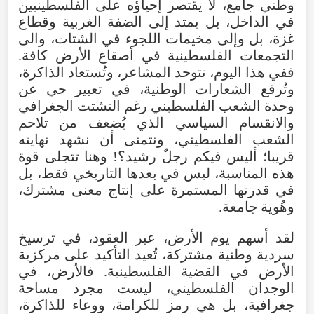
وطني
جامع
،
لا
يقتصر
إحياؤه
على
الفلسطينيين
في
الداخل
،
بل
يمتد
إلى
الضفة
الغربية
وقطاع
غزة
،
بل
وإلى
مخيمات
اللجوء
في
الشتات
، والى
التجمعات
الفلسطينية
في
أصقاع
الأرض
كافة
.
ففي
هذا
اليوم
،
تتوحد
المشاعر
،
وتُستعاد
الذاكرة
،
وتُرفع
الشعارات
الوطنية
،
في
تعبير
حي
عن
وحدة
الشعب
الفلسطيني
رغم
التشتت
الجغرافي
والانقسام
السياسي
الذي
يُضعف
من
تلاحم
الشعب
الفلسطيني
،
ونتمنى
أن
نشهد
نهايته
قريبا؛
أليس
فيكم
رجلٌ
رشيد
؟!
وهنا
تتجلى
قوة
هذه
المناسبة
،
ليس
في
بعدها
التاريخي
فقط
،
بل
في
قدرتها
المستمرة
على
إنتاج
معنى
مشترك
،
وهُوية
جامعة
.
لقد
أسهم
يوم
الأرض
،
عبر
العقود
،
في
ترسيخ
سردية
وطنية
مشتركة
،
تُعيد
التأكيد
على
مركزية
الأرض
في
القضية
الفلسطينية
.
فالأرض
،
في
الوجدان
الفلسطيني
،
ليست
مجرد
مساحة
جغرافية
،
بل
هي
رمز
للكرامة
،
ووعاء
للذاكرة
،