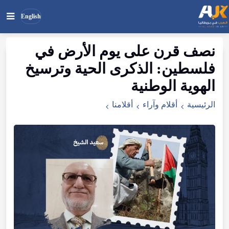
English
نصف
قرن
على
يوم
الأرض
في
بحث
ابحث
فلسطين
:
الذكرى
الحية
وترسيخ
في
الموقع
الهوية
الوطنية
الرئيسية
أقلام وآراء
أقلامنا