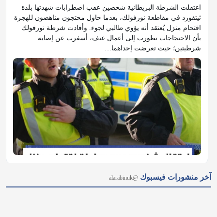
اعتقلت الشرطة البريطانية شخصين عقب اضطرابات شهدتها بلدة 
ثيتفورد في مقاطعة نورفولك، بعدما حاول محتجون مناهضون للهجرة 
اقتحام منزل يُعتقد أنه يؤوي طالبي لجوء. وأفادت شرطة نورفولك 
بأن الاحتجاجات تطورت إلى أعمال عنف، أسفرت عن إصابة 
شرطيتين؛ حيث تعرضت إحداهما…
𝕏
@alarabinuk · 6 أغسطس 2026
آخر منشورات فيسبوك
@alarabinuk
هل تعلم أن خيارًا بسيطًا كـ "لون الجدران" قد يكلفك آلاف الباوندات 
عند تقييم سعر عقارك؟ خبراء التصميم والتثمين العقاري يؤكدون أن 
الألوان الفاقعة والقديمة تُنفّر المشترين وتخفض التقييم المالي 