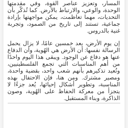
المسار
،
وتعزيز
عناصر
القوة
،
وفي
مقدمتها
الوحدة
،
والوعي
،
والارتباط
بالأرض
.
كما
تُذكّر
بأن
التحديات
،
مهما
تعاظمت
،
يمكن
مواجهتها
بإرادة
جماعية
،
تستند
إلى
تاريخ
من
الصمود
،
وتجربة
غنية
بالدروس
.
إن
يوم
الأرض
،
بعد
خمسين
عامًا
،
لا
يزال
يحمل
الرسالة
نفسها
:
أن
الأرض
هي
الهُوية
،
وأن
الدفاع
عنها
هو
دفاع
عن
الوجود
.
ويبقى
هذا
اليوم
واحدًا
من
أهم
المناسبات
التي
تجمع
الفلسطينيين
،
وتُعيد
تذكيرهم
بأنهم
شعب
واحد
،
بقضية
واحدة
،
ومصير
مشترك
.
ومن
هنا
،
فإن
الاحتفال
بهذه
المناسبة
،
وتطوير
أشكال
إحيائها
،
يُعد
جزءًا
لا
يتجزأ
من
معركة
الحفاظ
على
الهُوية
،
وصون
الذاكرة
،
وبناء
المستقبل
.