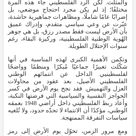
والمثلث
.
لكن
الرد
الفلسطيني
جاء
هذه
المرة
مختلفًا؛
إذ
لم
يكن
مجرد
احتجاج
موضعي
،
بل
إضرابًا
عامًا
شاملًا
،
ومظاهرات
جماهيرية
حاشدة
،
عبّرت
عن
وعي
سياسي
متقدم
،
وإدراك
عميق
بأن
الأرض
ليست
فقط
مصدر
رزق
،
بل
هي
جوهر
الهُوية
الوطنية
الفلسطينية
،
وركيزة
البقاء
،
رغم
سنوات
الإحتلال
الطويلة
.
وتكمن
الأهمية
الكبرى
لهذه
المناسبة
في
أنها
شكّلت
تعبيرًا
جماعيًا
مُبكرًا
ومنظمًا
وواضحًا
لفلسطينيي
الداخل
عن
انتمائهم
الوطني
الفلسطيني
الأصيل
،
بعد
عقود
من
محاولات
العزل
والتهميش
.
فقد
نجح
يوم
الأرض
في
كسر
الحواجز
النفسية
والسياسية
التي
فرضتها
النكبة
،
وأعاد
ربط
الفلسطيني
داخل
أراضي
1948
بعمقه
الوطني
،
مؤكدًا
أن
الانتماء
لا
تحدّه
حدود
،
ولا
تُلغيه
سياسات
التفرقة
الممنهجة
.
ومع
مرور
الزمن
،
تحوّل
يوم
الأرض
إلى
رمز