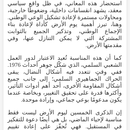
استحضار
هذه
المعاني
،
في
ظل
واقع
سياسي
معقد
،
يشهد
انقسامات
داخلية
،
وضغوطًا
خارجية
،
ومحاولات
مستمرة
لإعادة
تشكيل
الوعي
الوطني
.
وهنا
،
تبرز
أهمية
يوم
الأرض
كأداة
لإعادة
بناء
الإجماع
الوطني
،
وتذكير
الجميع
بالثوابت
المشتركة
التي
لا
يمكن
التنازل
عنها
،
وفي
مقدمتها
الأرض
.
كما
أن
هذه
المناسبة
تُعيد
الاعتبار
لدور
العمل
الشعبي
السلمي
،
الذي
شكّل
جوهر
أحداث
1976
.
ففي
وقتٍ
تتعدد
فيه
أشكال
النضال
،
يبقى
الحراك
الجماهيري
السلمي؛
إلى
جانب
جميع
أشكال
المقاومة
الأخرى
،
أحد
أهم
أدوات
التأثير
،
وأكثرها
قدرة
على
تحقيق
التغيير
،
وبخاصة
عندما
يكون
مدعومًا
بوعي
جماعي
،
وإرادة
موحدة
.
إن
الذكرى
الخمسين
ليوم
الأرض
ليست
فقط
مناسبة
لإحياء
الماضي
،
بل
هي
أيضًا
دعوة
للتفكير
في
المستقبل
.
فهي
تُحفّز
على
إعادة
تقييم