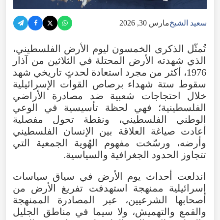
سعيد الشيخ
مارس 30, 2026
تُمثّل
الذكرى
الخمسون
ليوم
الأرض
الفلسطيني
،
الذي
شهدته
الأرض
المحتلة
في
الثلاثين
من
آذار
1976
،
أكثر
من
مجرد
استعادة
لحدثٍ
تاريخي
شهد
سقوط
ستة
شهداء
برصاص
القوات
الإسرائيلية
خلال
احتجاجات
شعبية
ضد
مصادرة
الأراضي
الفلسطينية؛
فهي
لحظة
تأسيسية
في
الوعي
الوطني
الفلسطيني
،
ونقطة
تحول
مفصلية
أعادت
صياغة
العلاقة
بين
الإنسان
الفلسطيني
وأرضه
،
ورسّخت
مفهوم
الهُوية
الجمعية
التي
تتجاوز
الحدود
الجغرافية
والسياسية
.
اندلعت
أحداث
يوم
الأرض
في
سياق
سياسات
إسرائيلية
ممنهجة
استهدفت
تفريغ
الأرض
من
أصحابها
الشرعيين
،
عبر
المصادرة
الممنهجة
والقمع
والتهميش
،
ولا
سيما
في
مناطق
الجليل