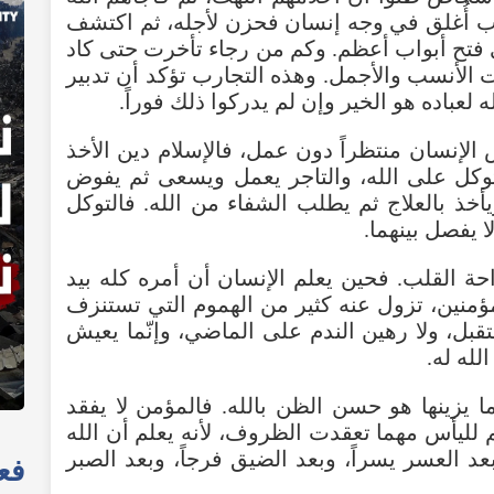
ب
أُغلق
في
وجه
إنسان
فحزن
لأجله
،
ثم
اكتشف
فتح
أبواب
أعظم
.
وكم
من
رجاء
تأخرت
حتى
كاد
ت
الأنسب
والأجمل
.
وهذه
التجارب
تؤكد
أن
تدبير
ه
لعباده
هو
الخير
وإن
لم
يدركوا
ذلك
فوراً
.
الإنسان
منتظراً
دون
عمل
،
فالإسلام
دين
الأخذ
وكل
على
الله
،
والتاجر
يعمل
ويسعى
ثم
يفوض
يأخذ
بالعلاج
ثم
يطلب
الشفاء
من
الله
.
فالتوكل
ا
يفصل
بينهما
.
حة
القلب
.
فحين
يعلم
الإنسان
أن
أمره
كله
بيد
ؤمنين
،
تزول
عنه
كثير
من
الهموم
التي
تستنزف
قبل
،
ولا
رهين
الندم
على
الماضي
،
وإنّما
يعيش
الله
له
.
ا
يزينها
هو
حسن
الظن
بالله
.
فالمؤمن
لا
يفقد
لليأس
مهما
تعقدت
الظروف
،
لأنه
يعلم
أن
الله
عد
العسر
يسراً
،
وبعد
الضيق
فرجاً
،
وبعد
الصبر
فعا