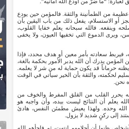
ق
لعبارة
: “
ما
ضرَّ
من
أودع
الله
أمانيه
”.
عظيمة
من
الطمأنينة
والثقة
.
فالمؤمن
حين
يودع
جز
أو
الاستسلام
،
يفعل
ذلك
من
باب
اليقين
بأن
لحه
وينفعه
.
فالله
سبحانه
يعلم
خفايا
القلوب
،
سن
،
ويرى
الدموع
التي
تخفيها
العيون
،
ولا
يخفى
،
فيربط
سعادته
بأمر
معين
أو
هدف
محدد
،
فإذا
ن
المؤمن
يدرك
أن
الله
يدبر
الأمور
بحكمة
بالغة
،
ظنه
حرماناً
قد
يكون
حماية
له
من
شر
لا
يعلمه
.
سليم
لحكمته
،
والثقة
بأن
الخير
سيأتي
في
الوقت
ه
نحن
.
ه
يحرر
القلب
من
القلق
المفرط
والخوف
من
الله
يعلم
أن
النتائج
ليست
بيده
،
وأن
واجبه
هو
الله
وحده
.
ولهذا
يعيش
مطمئن
النفس
،
هادئ
تند
إلى
ركنٍ
شديد
لا
يزول
.
أشخاص
ظنوا
أن
أحلامهم
انتهت
،
ثم
فاجأهم
الله