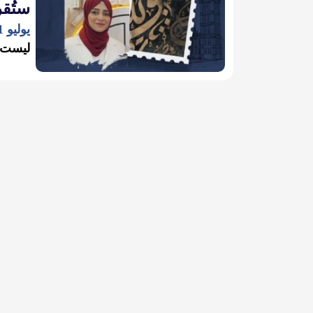
ستُقر
يوليو 31, 2026
ليست ال