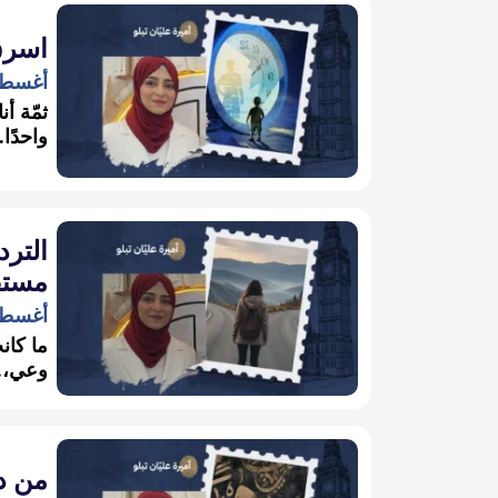
اسرقْ
أغسطس 6,
ثمّة أن
واحدًا..
الترد
مستق
أغسطس 2,
ما كانت
وعي،..
من د