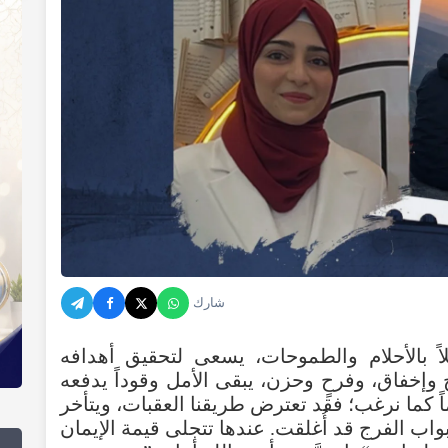
شارك
ً
بالأحلام
والطموحات
،
يسعى
لتحقيق
أهدافه
وإخفاق
،
وفرحٍ
وحزن
،
يبقى
الأمل
وقوداً
يدفعه
ً
كما
نرغب؛
فقد
تعترض
طريقنا
العقبات
،
ويتأخر
بواب
الفرج
قد
أُغلقت
.
عندها
تتجلى
قيمة
الإيمان