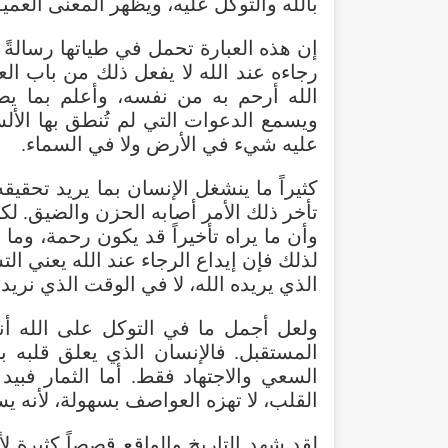
بالله
والتوكل
عليه
،
ويظهر
المعنى
العمي
إن
هذه
العبارة
تحمل
في
طياتها
رسالةً
رجاءه
عند
الله
لا
يفعل
ذلك
من
باب
الع
الله
أرحم
به
من
نفسه
،
وأعلم
بما
يص
ويسمع
الدعوات
التي
لم
تُنطق
بها
الأل
عليه
شيء
في
الأرض
ولا
في
السماء
.
كثيراً
ما
ينشغل
الإنسان
بما
يريد
تحقيقه
تأخر
ذلك
الأمر
أصابه
الحزن
والضيق
.
لك
وأن
ما
يراه
تأخيراً
قد
يكون
رحمة
،
وما
ي
لذلك
فإن
إيداع
الرجاء
عند
الله
يعني
الت
الذي
يريده
الله
،
لا
في
الوقت
الذي
نريد
ولعل
أجمل
ما
في
التوكل
على
الله
أن
المستقبل
.
فالإنسان
الذي
يعلق
قلبه
ب
السعي
والاجتهاد
فقط
.
أما
الثمار
فبيد
القلب
،
لا
تهزه
العواصف
بسهولة
،
لأنه
يس
لقد
شهد
التاريخ
والواقع
قصصاً
كثيرة
ل