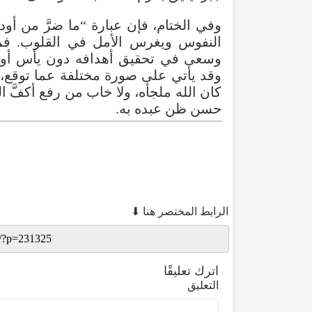
وفي
الختام
،
فإن
عبارة
“
ما
ضرَّ
من
أود
النفوس
ويغرس
الأمل
في
القلوب
.
فم
وسعى
في
تحقيق
أهدافه
دون
يأس
أو
وقد
يأتي
على
صورة
مختلفة
عما
توقع
،
كان
الله
ملجأه
،
ولا
خاب
من
رفع
أكفَّ
ال
حسن
ظن
عبده
به
.
الرابط المختصر هنا ⬇
اترك تعليقًا
التعليق