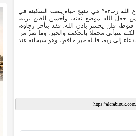
ع
الله
رجاءه
”
هي
منهج
حياة
يبعث
السكينة
في
ن
جعل
الله
موضع
ثقته
،
وأحسن
الظن
بربه
،
قنوط
،
فلن
يخسر
بإذن
الله
.
فقد
يتأخر
رجاؤه
،
لكنه
سيأتي
محملاً
بالحكمة
والخير
.
وما
ضرَّ
من
دعاء
إلى
ربه
،
فالله
خير
حافظٍ
،
وهو
سبحانه
عند