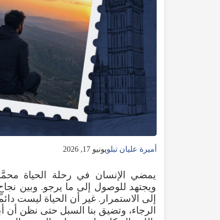
أميرة عليان تبلو
يونيو 17, 2026
يمضي
الإنسان
في
رحلة
الحياة
محمَّلا
ويجتهد
للوصول
إلى
ما
يرجو
.
وبين
نجاحٍ
إلى
الاستمرار
.
غير
أن
الحياة
ليست
دائما
الرجاء
،
وتضيق
بنا
السبل
حتى
نظن
أن
أ