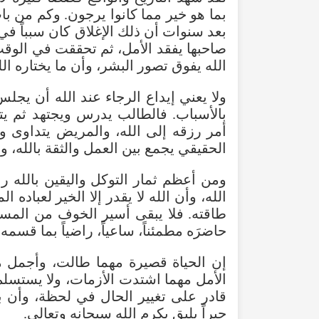
بما
هو
خير
مما
كانوا
يرجون
.
وكم
من
با
بعد
سنوات
أن
ذلك
الإغلاق
كان
سبباً
في
صاحبها
يفقد
الأمل
،
ثم
تحققت
في
الوق
الله
يفوق
تصور
البشر
،
وأن
ما
يختاره
الل
ولا
يعني
إيداع
الرجاء
عند
الله
أن
يجلس
بالأسباب
.
فالطالب
يدرس
ويجتهد
ثم
يت
أمر
رزقه
إلى
الله
،
والمريض
يتداوى
و
الحقيقي
يجمع
بين
العمل
والثقة
بالله
،
ول
ومن
أعظم
ثمار
التوكل
واليقين
بالله
را
الله
،
وأن
الله
لا
يقدر
إلا
الخير
لعباده
الم
طاقته
.
فلا
يبقى
أسير
الخوف
من
المست
حاضرَه
مطمئناً
،
ساعياً
،
راضياً
بما
قسمه
إن
الحياة
قصيرة
مهما
طالت
،
وأجمل
م
الأمل
مهما
اشتدت
الأزمات
،
ولا
يستسلم
قادر
على
تغيير
الحال
في
لحظة
،
وأن
ب
جبراً
يليق
بكرم
الله
سبحانه
وتعالى
.