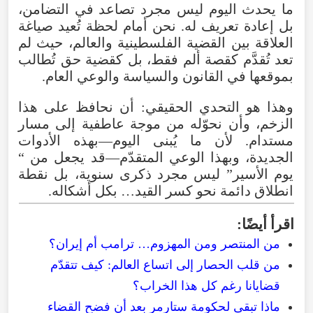
ما
يحدث
اليوم
ليس
مجرد
تصاعد
في
التضامن
،
بل
إعادة
تعريف
له
.
نحن
أمام
لحظة
تُعيد
صياغة
العلاقة
بين
القضية
الفلسطينية
والعالم
،
حيث
لم
تعد
تُقدَّم
كقصة
ألم
فقط
،
بل
كقضية
حق
تُطالب
بموقعها
في
القانون
والسياسة
والوعي
العام
.
وهذا
هو
التحدي
الحقيقي
:
أن
نحافظ
على
هذا
الزخم
،
وأن
نحوّله
من
موجة
عاطفية
إلى
مسار
مستدام
.
لأن
ما
يُبنى
اليوم—بهذه
الأدوات
الجديدة
،
وبهذا
الوعي
المتقدّم—قد
يجعل
من
“
يوم
الأسير
”
ليس
مجرد
ذكرى
سنوية
،
بل
نقطة
انطلاق
دائمة
نحو
كسر
القيد…
بكل
أشكاله
.
اقرأ
أيضًا
:
من
المنتصر
ومن
المهزوم…
ترامب
أم
إيران
؟
من
قلب
الحصار
إلى
اتساع
العالم
:
كيف
تتقدّم
قضايانا
رغم
كل
هذا
الخراب
؟
ماذا تبقى لحكومة ستارمر بعد أن فضح القضاء