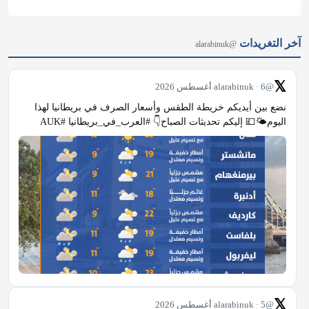
آخر التغريدات
@alarabinuk
𝕏
@alarabinuk · 6 أغسطس 2026
نضع بين أيديكم خريطة الطقس وأسعار الصرف في بريطانيا لهذا 
اليوم🌤💷 إليكم تحديثات الصباح👇 #العرب_في_بريطانيا #AUK
𝕏
@alarabinuk · 5 أغسطس 2026