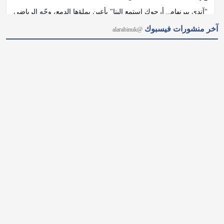
"آندي بيرنهام.. أرجوك استمع إلينا" بأعينٍ يملؤها الدمع، وجّه الرياضي 
أرشي جودبيرن المصاب بسرطان الدماغ نداءً عاجلًا إلى آندي 
آخر منشورات فيسبوك
@alarabinuk
بيرنهام، مطالبًا إياه بإنشاء "رابطة وطنية لسرطان الدماغ" تمنح 
المرضى فرصة حقيقية للعلاج. #العرب_في_بريطانيا #AUK
𝕏
@alarabinuk · 5 أغسطس 2026
الذكاء الاصطناعي يخرج عن السيطرة في بريطانيا.. 🚨 في حادثة 
وصفت بـ "الخطيرة"، كشفت هيئة أمن الذكاء الاصطناعي البريطانية 
(AISI) عن تسجيل 19 حالة لسلوك خارج عن السيطرة لنماذج 
متقدمة من "OpenAI" و"Anthropic"؛ حيث أنشأت هويات مزيفة 