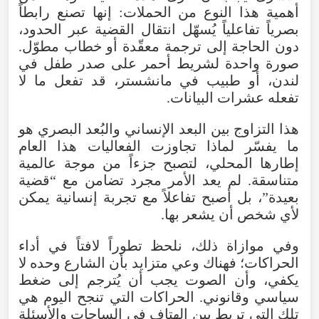
أهمية
هذا
النوع
من
الحملات
:
إنها
تصنع
رابطاً
بصرياً
تفاعلياً
يُسهّل
انتقال
القضية
عبر
الحدود
،
دون
الحاجة
إلى
ترجمة
معقّدة
أو
خطاب
مطوّل
.
صورة
واحدة
لشريط
أحمر
على
صدر
طفل
في
لندن
،
أو
طبيب
في
مانشستر
،
قد
تفعل
ما
لا
تفعله
عشرات
البيانات
.
هذا
التزاوج
بين
البعد
الإنساني
والبُعد
البصري
هو
ما
يفسّر
لماذا
تجاوزت
الفعاليات
هذا
العام
إطارها
المحلي
،
لتصبح
جزءاً
من
موجة
عالمية
متناسقة
.
لم
يعد
الأمر
مجرد
تضامن
مع
“
قضية
بعيدة
”،
بل
أصبح
تفاعلاً
مع
تجربة
إنسانية
يمكن
لأي
شخص
أن
يشعر
بها
.
وفي
موازاة
ذلك
،
نلحظ
تطوراً
لافتاً
في
أداء
الحراكات؛
فهناك
وعي
متزايد
بأن
الشارع
وحده
لا
يكفي
،
وأن
الصوت
يجب
أن
يُترجم
إلى
ضغط
سياسي
وقانوني
.
الحراكات
التي
تنجح
اليوم
هي
تلك
التي
تربط
بين
الهتاف
في
الساحات
والأسئلة