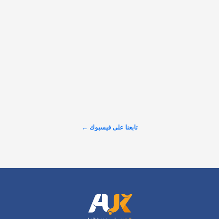
وحاولت زرع شيفرات…
𝕏
@alarabinuk · 5 أغسطس 2026
"الإسلام حليفكم.." بعدما فاجأ جمهوره باعتناق الإسلام، صانع 
المحتوى البريطاني لوك فرانكلين يوجه رسالة تشجيعية للبريطانيين 
لاستكشاف الإسلام، مشيرًا إلى دوره الجوهري في حماية المجتمعات 
وتعزيز قيمها. #العرب_في_بريطانيا #AUK
عرض المزيد على X ←
تابعنا على فيسبوك ←