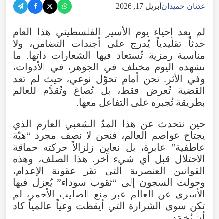
عدنان حميدان
أبريل 17, 2026
لم
يعد
إحياء
يوم
الأسير
الفلسطيني
هذا
العام
حدثاً
تقليدياً
يُدرج
على
أجندات
التضامن
،
ولا
مناسبة
رمزية
تُستعاد
فيها
الشعارات
ذاتها
.
ما
نشهده
اليوم
مختلف
في
الجوهر
،
في
الأدوات
،
وفي
الأثر
.
نحن
أمام
تحوّل
نوعي
،
حيث
لم
تعد
القضية
تُعرض
فقط
،
بل
تُصاغ
وتُقدَّم
للعالم
بطريقة
تُجبره
على
التفاعل
معها
.
حين
نتحدث
عن
هذا
المدّ
الشعبي
العارم
الذي
يجتاح
عواصم
العالم
،
فنحن
لا
نصف
مجرد
“
هبّة
عاطفية
”
عابرة
،
بل
نعاين
زلزالاً
حركته
حماقة
الاحتلال
قبل
أي
شيء
آخر
.
هذا
الصلف
،
وهذه
القوانين
العنصرية
التي
تقر
عقوبة
الإعدام
،
وحولت
السجون
إلى
“
ثقوب
سوداء
”
يُعزل
فيها
الأسرى
عن
العالم
عبر
منع
الصليب
الأحمر
،
لم
تكن
سوى
الشرارة
التي
أيقظت
وعياً
عالمياً
كاد
أن
يُخمَد
.