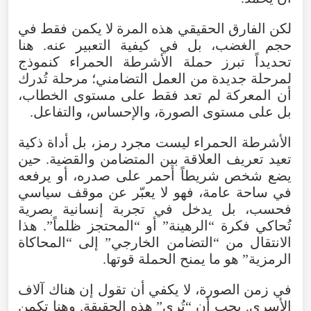
لكن
الفارق
الحقيقي
هذه
المرة
لا
يكمن
فقط
في
حجم
الغضب
،
بل
في
كيفية
التعبير
عنه
.
هنا
تحديداً
تبرز
حملة
الأشرطة
الحمراء
كنموذج
لمرحلة
جديدة
من
العمل
التضامني؛
مرحلة
تُدرك
أن
المعركة
لم
تعد
فقط
على
مستوى
الخطاب
،
بل
على
مستوى
الصورة
،
والإحساس
،
والتفاعل
.
الأشرطة
الحمراء
ليست
مجرد
رمز
،
بل
أداة
ذكية
تعيد
تعريف
العلاقة
بين
المتضامن
والقضية
.
حين
يضع
شخص
شريطاً
أحمر
على
صدره
،
أو
يرفعه
في
ساحة
عامة
،
فهو
لا
يعبّر
عن
موقف
سياسي
فحسب
،
بل
يدخل
في
تجربة
إنسانية
بصرية
تُحاكي
فكرة
“
الرهينة
”
أو
“
المحتجز
ظلماً
”.
هذا
الانتقال
من
“
التضامن
الخارجي
”
إلى
“
المحاكاة
الرمزية
”
هو
ما
يمنح
الحملة
قوتها
.
في
زمن
الصورة
،
لا
يكفي
أن
تقول
إن
هناك
آلاف
الأسرى
.
يجب
أن
“
تُرى
”
هذه
الحقيقة
.
وهنا
تكمن