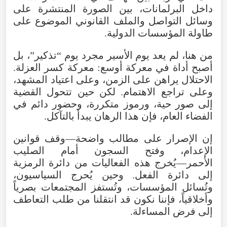
داخل
البرلمانات
،
بين
الصورة
المنتشرة
على
وسائل
التواصل
والملف
القانوني
الموضوع
على
طاولة
المؤسسات
الدولية
.
من
هنا
،
لم
يعد
يوم
الأسير
مجرد
يوم
“
تذكير
”،
بل
أصبح
أداة
في
معركة
أوسع
:
معركة
كسر
العزلة
.
الاحتلال
يراهن
على
الزمن
،
وعلى
اعتياد
المشهد
،
وعلى
تراجع
الاهتمام
.
لكن
حين
تتحول
القضية
إلى
صور
حية
،
ورموز
متكررة
،
وحضور
دائم
في
الفضاء
العام
،
فإن
هذا
الرهان
يبدأ
بالتآكل
.
إن
الإصرار
على
مطالب
واضحة—وقف
قوانين
الإعدام
،
وفتح
السجون
أمام
الصليب
الأحمر—يُخرج
هذه
الفعاليات
من
دائرة
الرمزية
إلى
دائرة
الفعل
.
وحين
يُحرج
السياسيون
،
وتُسائل
المؤسسات
،
وتُستفز
المجتمعات
بصرياً
وأخلاقياً
،
فإننا
نكون
قد
انتقلنا
من
طلب
التعاطف
إلى
فرض
المساءلة
.