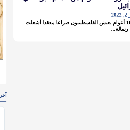
لإس
نو
منذ 105 أعوام يعيش الفلسطينيون صراعا معقدا أشعلت
جذوته رس
يدات
