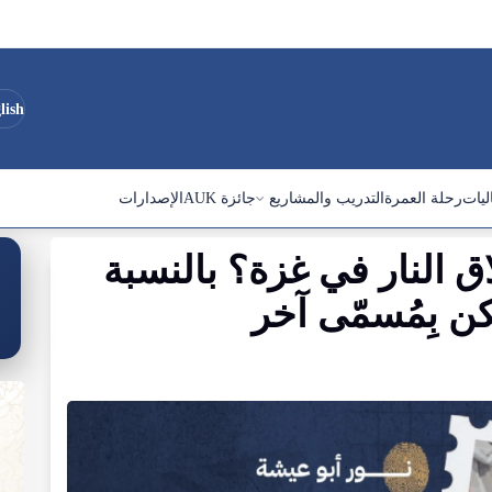
lish
ليات
رحلة العمرة
التدريب والمشاريع
جائزة AUK
الإصدارات
 النار في غزة؟ بالنسبة
ن بِمُسمّى آخر