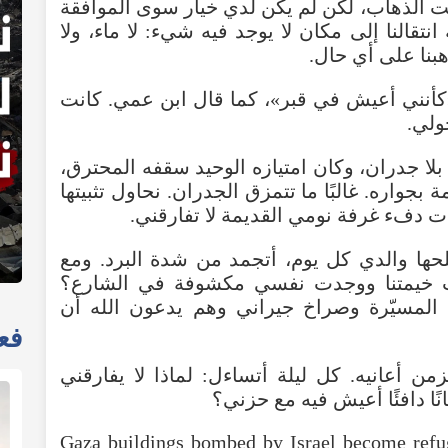
ت الذهاب، لكن لم يكن لدي خيار سوى الموافقة
نتقالنا إلى مكان لا يوجد فيه شيء: لا ماء، ولا
بنا على أي حال.
كأنني أعيش في قبر»، كما قال ابن عمي. كانت
ولي.
 بلا جدران، وكان امتيازه الوحيد سقفه المحترق،
بجواره. غالبًا ما تتمزق الجدران. نحاول تثبيتها
ت دفء غرفة نومي القديمة لا تفارقني.
حها والدي كل يوم، أتجمد من شدة البرد. ومع
ت خيمتنا ووجدت نفسي مكشوفة في الشارع؟
المسيّرة وصراخ جيراني وهم يدعون الله أن
فعا
من أعانيه. كل ليلة أتساءل: لماذا لا يفارقني
نًا دافئًا أعيش فيه مع حزني؟