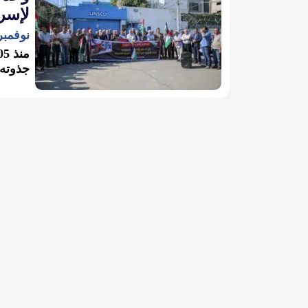
لإسرا
نوفمبر 2, 22
جذوته 