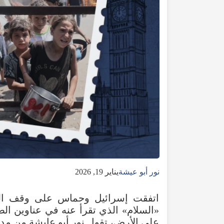
نور أبو عيشة
يناير 19, 2026
اتفقت إسرائيل وحماس على وقف القت
«السلام» الذي تقرأ عنه في عناوين ا
على الأرض، تقول نور أبو عايشة من مدي