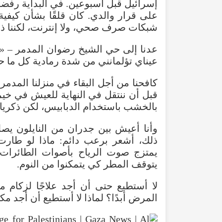
إسرائيل قبل أسبوعين. في البداية رفض
على قرار والدي. كان قلقًا بشأن كيفية ا
شبكات صرف صحي، ولا إنترنت، لكننا ذه
عدنا إلى حي الشيخ رضوان المدمر – «
عيناي تؤلمانني من شدة رمادية كل ما ح
كافحنا من أجل البقاء في منزلنا المدمر
قبل أن ننتقل في النهاية للعيش في خيمة 
بالخشب باستخدام الدبابيس، لكن ذكريا
وأنا أعيش بين جدران من النايلون يصل
ذلك، أشعر برعب دائم: ماذا لو طار
يمتزج صوت الرياح بأصوات الطائرات 
يتوقف المطر كي يتمكنوا من النوم.
لا أستطيع حتى أن أجد علاجًا لزكام مز
المرض أبدًا؟ لماذا لا أستطيع أن أجد مكا