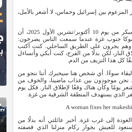
اق النار المزعوم بين إسرائيل وحماس، لا أشعر بالأمل،
أتذكر إعلان دونالد ترامب، في وقت مبكر من يوم 10 أكتوبر/تشرين الأول 2025، أن
وكا جنوب غزة عندما سمعت الناس يصرخون:
، وهم يجرون على الطريق الساحلي. كنت أكتب
النار، لكن بدلًا من الفرح، كنت أبكي وأتساءل
قًا كل هذا النزيف من الدم.
لبقاء سوءًا. أي شخص هنا سيخبرك أننا ننجو من
ًا. نحن موجودون بين عذاب ماضينا، والخوف من
عر يومًا وكأن هناك وقفًا لإطلاق النار. فكل يوم
ر الذي يستهدف المنطقة الشرقية من غزة.
لعودة إلى غرب غزة. أخبر عائلتي أنه بدلًا من
ود للعيش بجوار ركام منزلنا الذي قصفته