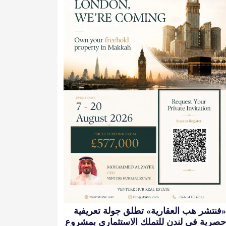
«فنتشر هب العقارية» تطلق جولة تعريفية
حصرية في لندن للتملك الاستثماري بمشروع