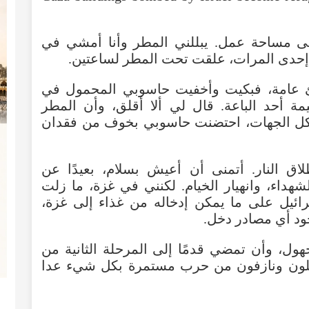
لى مساحة عمل. يبللني المطر وأنا أمشي في
إحدى المرات، علقت تحت المطر لساعتين.
جئ عامة، فبكيت وأخفيت حاسوبي المحمول في
ة أحد الباعة. قال لي ألا أقلق، وأن المطر
 كل الجهات، احتضنت حاسوبي بخوف من فقدان
ق النار. أتمنى أن أعيش بسلام، بعيدًا عن
شهداء، وانهيار الخيام. لكنني في غزة، ما زلت
ئيل على ما يمكن إدخاله من غذاء إلى غزة،
جود أي مصادر دخل.
هول، وأن تمضي قدمًا إلى المرحلة الثانية من
مبللون ونازفون من حرب مستمرة بكل شيء عدا