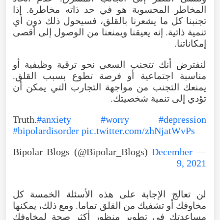
المخاطر المحسوبة هو في حد ذاته مخاطرة. إذا
تجنبنا كل ما يشعرنا بالقلق، فسيحول ذلك دون أي
تنمية ذاتية. إنه يعيقنا ويمنعنا من الوصول إلى أقصى
إمكاناتنا.
لنفترض أنك تتجنب السعي نحو ترقية وظيفية أو
مناسبة اجتماعية أو فرصة تطوع بسبب القلق.
يمنعك التجنب من مواجهة التجارب التي يمكن أن
تؤدي إلى تنمية شخصيتك.
Truth.
#anxiety
#worry
#depression
#bipolardisorder
pic.twitter.com/zhNjatWvPs
December
— Bipolar Blogs (@Bipolar_Blogs)
9, 2021
لن تعالج الإجابة على هذه الأسئلة الخمسة كل
مخاوفك أو تشفيك من القلق تماما. ومع ذلك، يمكنها
مساعدتك في تطوير منظور أكثر صحة لمخاوفك