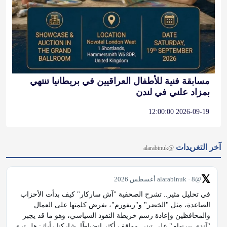
مسابقة فنية للأطفال العراقيين في بريطانيا تنتهي
بمزاد علني في لندن
2026-09-19 12:00:00
آخر التغريدات
@alarabinuk
𝕏
@alarabinuk · 8 أغسطس 2026
في تحليل مثير.. تشرح الصحفية "آش ساركار" كيف بدأت الأحزاب 
الصاعدة، مثل "الخضر" و"ريفورم"، بفرض كلمتها على العمال 
والمحافظين وإعادة رسم خريطة النفوذ السياسي، وهو ما قد يجبر 
"آندي بيرنهام" على تبني مواقف أكثر انضباطًا. شاركنا رأيك: هل ترى 
أن…