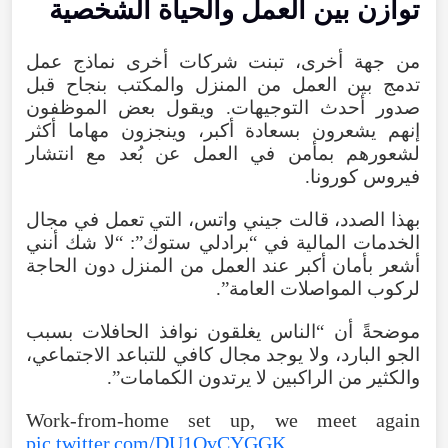
توازن بين العمل والحياة الشخصية
من جهة أخرى، تبنت شركات أخرى نماذج عمل
تدمج بين العمل من المنزل والمكتب بنجاح قبل
صدور أحدث التوجيهات. ويقول بعض الموظفون
إنهم يشعرون بسعادة أكبر، وينجزون مهاما أكثر
لشعورهم بمأمن في العمل عن بُعد مع انتشار
فيروس كورونا.
بهذا الصدد، قالت جيني واتس، التي تعمل في مجال
الخدمات المالية في “برادلي ستوك”: “لا شك أنني
أشعر بأمان أكبر عند العمل من المنزل دون الحاجة
لركوب المواصلات العامة”.
موضحةً أن “الناس يغلقون نوافذ الحافلات بسبب
الجو البارد، ولا يوجد مجال كافي للتباعد الاجتماعي،
والكثير من الراكبين لا يرتدون الكمامات”.
Work-from-home set up, we meet again
pic.twitter.com/DU1QvCYGGK