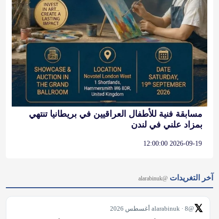
مسابقة فنية للأطفال العراقيين في بريطانيا تنتهي
بمزاد علني في لندن
2026-09-19 12:00:00
آخر التغريدات
@alarabinuk
𝕏
@alarabinuk · 8 أغسطس 2026
📌 "الهجوم على أحدنا هجومٌ على الجميع".. كيف قرأت الصحافة 
البريطانية ولادة "اتفاق مكة الدفاعي" بين السعودية وتركيا 
وباكستان؟ جملةٌ واحدة في "اتفاق مكة للدفاع المشترك" كانت 
كافية لاستدعاء المقارنة الأكبر في الصحافة البريطانية: أيُّ هجومٍ 