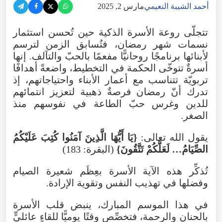
أحمد الشيبة النعيمي
مارس 2, 2025
تتجلّى روعة الأسرة الذكية حين تُحسن استثمار
نسمات شهر رمضان، فتُسابق الزمن لترسم
لأبنائها برنامجًا روحانيًّا مفعمًا بالحبّ والتآلف. إنها
أسرةٌ تتوخّى الحكمة في التخطيط، واضعةً أهدافًا
تربويّة تتناسب مع أعمار الأبناء واحتياجاتهم، إذ
تدرك أنّ رمضان فرصةٌ ذهبية لتعزيز انتمائهم
للدين وغرس حبّ الطاعة في نفوسهم منذ
الصغر.
يقول الله تعالى:
{يَا أَيُّهَا الَّذِينَ آمَنُوا كُتِبَ عَلَيْكُمُ
الصِّيَامُ… لَعَلَّكُمْ تَتَّقُونَ}
(البقرة: 183)
تُذكِّر هذه الآية الأسرة بعِظَم شعيرة الصيام
وفضلها في تهذيب النفس وتقوية الإرادة.
في هذا الموسم المبارك، ينبض قلب الأسرة
بالحنان والرحمة، فتخصِّص وقتًا يوميًّا للقاءٍ عائليٍّ