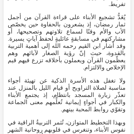
تفريط.
يُعَدُّ تشجيع الأبناء على قراءة القرآن من أجمل
ثمار رمضان، إذ يشعرون بالحفاوة حين يخصّص
الأب والأم وقتًا لسماع تلاوتهم وتصحيحها، أو
مشاركتهم في مسابقةٍ عائليةٍ لحفظ آياتٍ يسيرة.
وقد أشار ابن القيم رحمه الله إلى أهمية التربية
بالقدوة، حيث إنّ رؤية الصغار لآبائهم وهم
يعظّمون القرآن ويعملون بأخلاقه تزرع فيهم قيم
الإخلاص والالتزام.
ولا تغفل هذه الأسرة الذكية عن تهيئة أجواء
مناسبة لصلاة التراويح أو قيام الليل بالمنزل عند
تعذّر زيارة المسجد بانتظام، إذ يجتمع الأبناء
والكبار في أجواءٍ إيمانية تُعلِّمهم معنى الجماعة
وتقوّي روابط المحبة بينهم.
وبهذا التخطيط المتوازن، تُثمر التربيةُ الراقية في
نفوس الأبناء، وتنغرس في قلوبهم روحانية الشهر