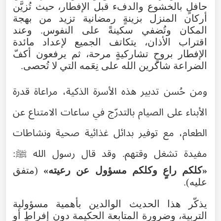
حافلٍ بالخشوع والدفء قبل الإفطار، حيث تُزيَّن
أركان المنزل بزينةٍ رمضانية تزيد من بهجة
المكان وتُضفي سكينةً على النفوس. وعند
اقتراب الأذان، يتكاتف الجميع لإعداد مائدة
الإفطار بروحٍ تشاركيةٍ مرحة، ثم يرفعون أكفّ
الضراعة شاكرين الله على نِعَمه التي لا تُحصى.
ومن حُسن تدبير هذه الأسرة الذكية، مراعاة قدرة
الأبناء على الصيام بالتدرّج في ساعات الامتناع عن
الطعام، مع توفير بدائل غذائية صحية ونشاطات
مفيدة تشغل وقتهم. وقد قال رسول الله ﷺ:
«كلكم راعٍ وكلكم مسؤول عن رعيته»
(متفق
عليه).
يذكّر هذا الحديث الوالدين بأهمية مسؤولية
التربية، وضرورة المتابعة الحكيمة دون إفراطٍ أو