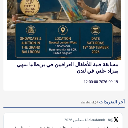
مسابقة فنية للأطفال العراقيين في بريطانيا تنتهي
بمزاد علني في لندن
2026-09-19 12:00:00
آخر التغريدات
@alarabinuk
𝕏
@alarabinuk · 8 أغسطس 2026
في تحليل مثير.. تشرح الصحفية "آش ساركار" كيف بدأت الأحزاب 
الصاعدة، مثل "الخضر" و"ريفورم"، بفرض كلمتها على العمال 
والمحافظين وإعادة رسم خريطة النفوذ السياسي، وهو ما قد يجبر 
"آندي بيرنهام" على تبني مواقف أكثر انضباطًا. شاركنا رأيك: هل ترى 
أن…