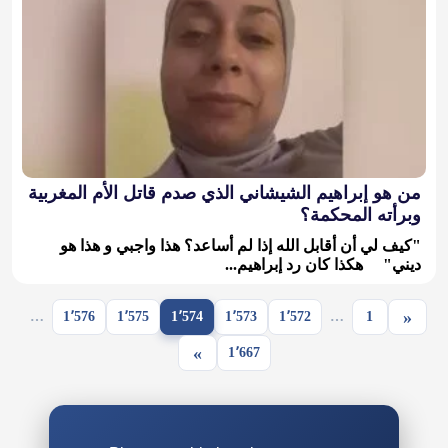
من هو إبراهيم الشيشاني الذي صدم قاتل الأم المغربية
وبرأته المحكمة؟
"كيف لي أن أقابل الله إذا لم أساعد؟ هذا واجبي و هذا هو
ديني" هكذا كان رد إبراهيم...
«
…
1٬576
1٬575
1٬574
1٬573
1٬572
…
1
»
1٬667