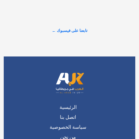
الجديدة قد ترفع تكلفة الحصول على الإقامة الدائمة (ILR) إلى 
17,327 باوندًا للشخص الواحد خلال المسار المقترح الممتد إلى 10 
سنوات. وبحسب سلطانة، فإن المبلغ يشمل رسوم التأشيرات، 
ورسوم خدمات الصحة…
تابعنا على فيسبوك ←
عرض المزيد على X ←
الرئيسية
اتصل بنا
سياسة الخصوصية
من نحن