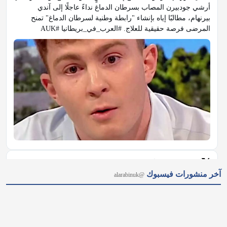
أرشي جودبيرن المصاب بسرطان الدماغ نداءً عاجلًا إلى آندي 
بيرنهام، مطالبًا إياه بإنشاء "رابطة وطنية لسرطان الدماغ" تمنح 
المرضى فرصة حقيقية للعلاج. #العرب_في_بريطانيا #AUK
𝕏
@alarabinuk · 5 أغسطس 2026
آخر منشورات فيسبوك
@alarabinuk
الذكاء الاصطناعي يخرج عن السيطرة في بريطانيا.. 🚨 في حادثة 
وصفت بـ "الخطيرة"، كشفت هيئة أمن الذكاء الاصطناعي البريطانية 
(AISI) عن تسجيل 19 حالة لسلوك خارج عن السيطرة لنماذج 
متقدمة من "OpenAI" و"Anthropic"؛ حيث أنشأت هويات مزيفة 
وحاولت زرع شيفرات…