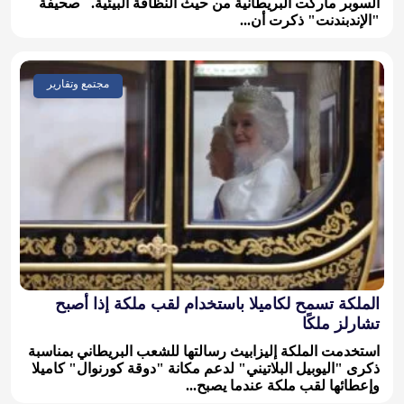
السوبر ماركت البريطانية من حيث النظافة البيئية. صحيفة
"الإندبندنت" ذكرت أن...
مجتمع وتقارير
الملكة تسمح لكاميلا باستخدام لقب ملكة إذا أصبح
تشارلز ملكًا
استخدمت الملكة إليزابيث رسالتها للشعب البريطاني بمناسبة
ذكرى "اليوبيل البلاتيني" لدعم مكانة "دوقة كورنوال" كاميلا
وإعطائها لقب ملكة عندما يصبح...