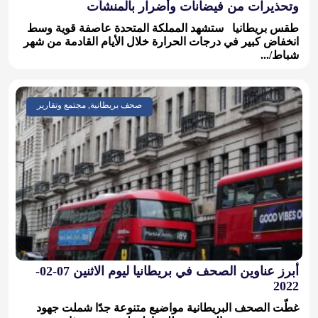
وتحذيرات من فيضانات وأضرار بالمنشآت
طقس بريطانيا ستشهد المملكة المتحدة عاصفة قوية وسط
انخفاض كبير في درجات الحرارة خلال الأيام القادمة من شهر
شباط/...
صحف بريطانية, مجتمع وتقارير
أبرز عناوين الصحف في بريطانيا ليوم الاثنين 07-02-
2022
غطّت الصحف البريطانية مواضيع متنوعة جدًا شملت جهود