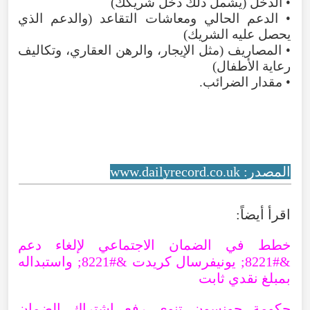
• الدخْل (يشمل ذلك دخل شريكك)
• الدعم الحالي ومعاشات التقاعد (والدعم الذي
يحصل عليه الشريك)
• المصاريف (مثل الإيجار، والرهن العقاري، وتكاليف
رعاية الأطفال)
• مقدار الضرائب.
المصدر: www.dailyrecord.co.uk
اقرأ أيضاً:
خطط في الضمان الاجتماعي لإلغاء دعم
&#8221; يونيفرسال كريدت &#8221; واستبداله
بمبلغ نقدي ثابت
حكومة جونسون تنوي رفع اشتراك الضمان