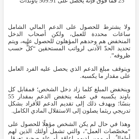
25 فما فوق فإنه يحصل على 509.91 باوندات
ولا يشترط للحصول على الدعم المالي الشامل
ساعات محددة للعمل، ولكن أصحاب الدخل
المنخفض هم وحدهم المؤهلون للحصول عليه، ويتم
تحديد الحدّ الأدنى لرواتب المستحقين “كلٌّ حسب
ظروفه”.
ويتوقف مبلغ الدعم الذي يحصل عليه الفرد العامل
على مقدار ما يكسبه.
وينخفض المبلغ كلما زاد دخل الشخص؛ فمقابل كل
باوند يكسبه في عمله ينخفض الدعم بمقدار 55
بنسًا؛ ويهدف ذلك إلى تقديم الدعم للأفراد بشكل
تدريجي ريثما يصلون إلى الاستقلال المادي الكامل.
وهذا في حال لم يكن الشخص مؤهلًا للحصول على
“مخصّصات العمل”، والتي تشمل أولئك الذين لهم
أطفالٌ، أو ممن لديهم إعاقة أو علة صحية تعرقل