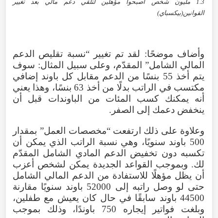
1.3 مليون شخص أصبحوا مؤهلين لتلقي دعم مالي بعد تغيير
القوانين(بيكسباي)
وأضاف موضحًا: لقد تم تغيير “نسبة تقليص الدعم
المالي الشامل” المقدّم، وعلى سبيل المثال: سوف
يتم أخذ 55 بنسًا من الدعم مقابل كل باوند إضافي
مكتسب في الراتب بدلًا من أخذ 63 بنسًا، وهذا يعني
أنه يمكنك كسب المئات من الباوندات قبل أن
ينخفض دعمك إلى الصفر.
وعلاوة على ذلك ارتفعت “مخصصات العمل” بمقدار
500 باوند سنويًا، وهي نسبة الراتب الذي يمكن أن
تكسبه دون تخفيض الدعم المادي الشامل المقدّم
لك. وبموجب القواعد الجديدة يمكن لشخص أعزب
أن يظل مؤهلًا للاستفادة من الدعم المالي الشامل
حتى لو وصل راتبه إلى 52000 باوند سنويًا مقارنة
44500 باوند سابقًا في حال كان يعيش مع طفلين،
وبلغت فواتير إيجاره 750 باوندًا، وذلك بموجب