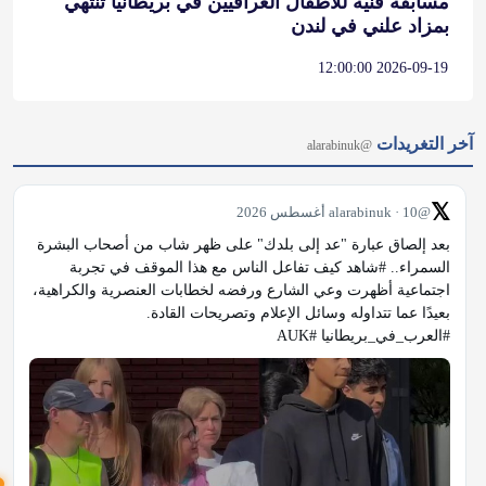
مسابقة فنية للأطفال العراقيين في بريطانيا تنتهي
بمزاد علني في لندن
2026-09-19 12:00:00
آخر التغريدات
@alarabinuk
𝕏
@alarabinuk · 10 أغسطس 2026
بعد إلصاق عبارة "عد إلى بلدك" على ظهر شاب من أصحاب البشرة 
السمراء.. #شاهد كيف تفاعل الناس مع هذا الموقف في تجربة 
اجتماعية أظهرت وعي الشارع ورفضه لخطابات العنصرية والكراهية، 
بعيدًا عما تتداوله وسائل الإعلام وتصريحات القادة. 
#العرب_في_بريطانيا #AUK