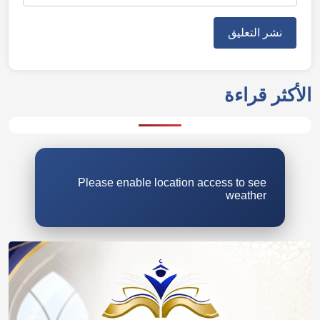
الأكثر قراءة
Please enable location access to see
weather