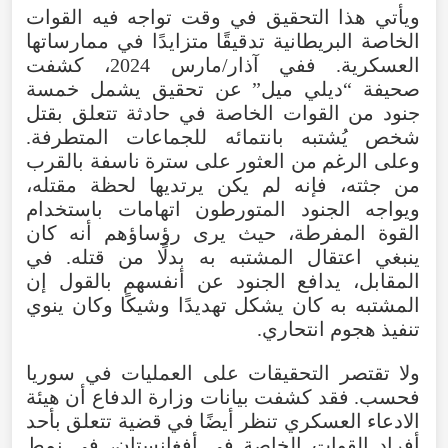
ويأتي هذا التحقيق في وقت تواجه فيه القوات
الخاصة البريطانية تدقيقًا متزايدًا في ممارساتها
العسكرية. ففي آذار/مارس 2024، كشفت
صحيفة “ديلي ميل” عن تحقيق يشمل خمسة
جنود من القوات الخاصة في حادثة تتعلق بقتل
شخص يُشتبه بانتمائه للجماعات المتطرفة.
وعلى الرغم من العثور على سترة ناسفة بالقرب
من جثته، فإنه لم يكن يرتديها لحظة مقتله،
ويواجه الجنود المتورطون اتهامات باستخدام
القوة المفرطة، حيث يرى رؤساؤهم أنه كان
ينبغي اعتقال المشتبه به بدلًا من قتله. في
المقابل، يدافع الجنود عن أنفسهم بالقول إن
المشتبه به كان يشكل تهديدًا وشيكًا وكان ينوي
تنفيذ هجوم انتحاري.
ولا تقتصر التحقيقات على العمليات في سوريا
فحسب. فقد كشفت بيانات وزارة الدفاع أن هيئة
الادعاء العسكري تنظر أيضًا في قضية تتعلق بأحد
أفراد القوات الخاصة في أفغانستان، في نمط