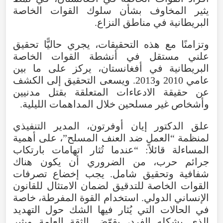
يثير المخاوف بشأن سلوك القوات الخاصة
البريطانية في مناطق النزاع.
وتزامنًا مع هذه التحقيقات، يجري حاليًّا تحقيق
علني مستقل في أنشطة القوات الخاصة
البريطانية في أفغانستان، يركز على ما بين
عامي 2010 و2013. ويسعى التحقيق إلى الكشف
عن حقيقة الادعاءات المتعلقة بقتل مدنيين
وأشخاص غير مسلحين خلال المداهمات الليلية.
علق الدكتور إيان أوفرتون، المدير التنفيذي
لمنظمة “العمل ضد العنف المسلح”، على أهمية
المساءلة قائلاً: “عندما تُثار اتهامات بارتكاب
جرائم حرب، من الضروري أن يكون هناك
شفافية وتحقيق شامل. يجب إخضاع تصرفات
القوات الخاصة للتدقيق لضمان الامتثال للقانون
الإنساني الدولي. استخدام القوة المفرطة، خاصة
في الحالات التي يُثار فيها الشك حول التهديد
الذي يشكله الفرد، يقوّض الثقة العامة ويثير