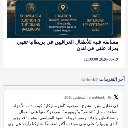
مسابقة فنية للأطفال العراقيين في بريطانيا تنتهي
بمزاد علني في لندن
2026-09-19 12:00:00
آخر التغريدات
@alarabinuk
𝕏
@alarabinuk · 8 أغسطس 2026
في تحليل مثير.. تشرح الصحفية "آش ساركار" كيف بدأت الأحزاب 
الصاعدة، مثل "الخضر" و"ريفورم"، بفرض كلمتها على العمال 
والمحافظين وإعادة رسم خريطة النفوذ السياسي، وهو ما قد يجبر 
"آندي بيرنهام" على تبني مواقف أكثر انضباطًا. شاركنا رأيك: هل ترى 