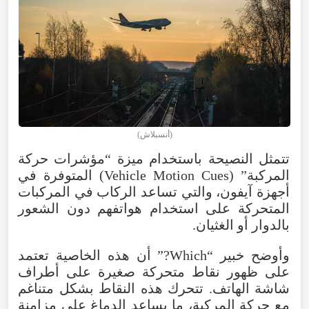
(أنسبلاش)
تتمثل النصيحة باستخدام ميزة “مؤشرات حركة
المركبة” (Vehicle Motion Cues) المتوفرة في
أجهزة آيفون، والتي تساعد الركاب في المركبات
المتحركة على استخدام هواتفهم دون الشعور
بالدوار أو الغثيان.
وأوضح خبير “Which?” أن هذه الخاصية تعتمد
على ظهور نقاط متحركة صغيرة على أطراف
شاشة الهاتف. تتحرك هذه النقاط بشكل متناغم
مع حركة المركبة، ما يساعد الدماغ على مزامنة