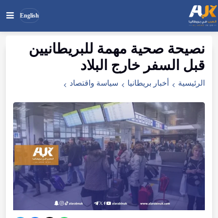
English
نصيحة صحية مهمة للبريطانيين
بحث
ابحث
قبل السفر خارج البلاد
في
الموقع
الرئيسية
أخبار بريطانيا
سياسة واقتصاد