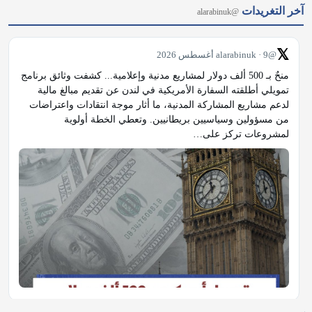
منحٌ بـ 500 ألف دولار لمشاريع مدنية وإعلامية... كشفت وثائق برنامج 
تمويلي أطلقته السفارة الأمريكية في لندن عن تقديم مبالغ مالية 
لدعم مشاريع المشاركة المدنية، ما أثار موجة انتقادات واعتراضات 
من مسؤولين وسياسيين بريطانيين. وتعطي الخطة أولوية 
لمشروعات تركز على…
𝕏
@alarabinuk · 9 أغسطس 2026
آخر منشورات فيسبوك
@alarabinuk
R to @AlARABINUK: التفاصيل الكاملة لهذه الخطة: 
https://alarabinuk.com/?p=240237