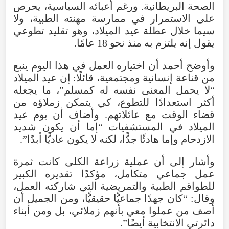
الصحة البريطانية. ورغم أعبائه السياسية، يحرص
على الاستمرار في ممارسة مهنته الطبية، ولا
سيما خلال عطلة عيد الميلاد، وهو تقليد تطوعي
يقول إنه يلتزم به منذ نحو 18 عامًا.
وأوضح أحمد أن اختياره العمل في هذا اليوم ينبع
من قناعة إنسانية ومجتمعية، قائلًا: إن عيد الميلاد
“لا يحمل المعنى نفسه له كمسلم”، ما يجعله
أكثر استعدادًا للتطوع، كي يتمكن زملاؤه من
قضاء الوقت مع عائلاتهم. وأضاف أن يوم عيد
الميلاد في المستشفيات “إما أن يكون شديد
الازدحام وإما هادئًا جدًّا، لكنه لا يكون عاديًّا أبدًا”.
وأشار إلى أن عملية زراعة الكلى كانت ثمرة
عمل جماعي متكامل، مؤكدًا تقديره الكبير
للطواقم الطبية والتمريضية التي شاركته العمل،
وقال: “كان جهدًا جماعيًّا حقيقيًّا، ومن الجميل أن
أصف من عملوا معي بأنهم زملائي، بل ومن أبناء
دائرتي الانتخابية أيضًا”.