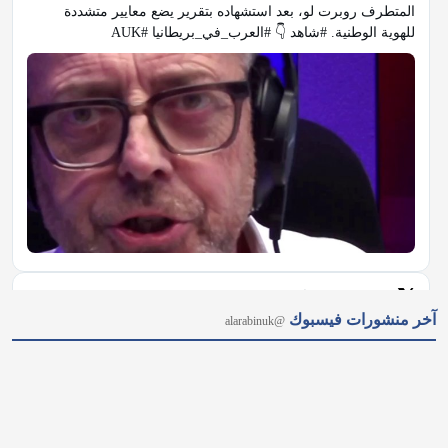
المتطرف روبرت لو، بعد استشهاده بتقرير يضع معايير متشددة 
للهوية الوطنية. #شاهد 👇 #العرب_في_بريطانيا #AUK
𝕏
@alarabinuk · 7 أغسطس 2026
آخر منشورات فيسبوك
@alarabinuk
من نيويورك إلى ميشيغان.. هل أصبحت "أموال السياسة" عاجزة عن 
حسم الانتخابات الأمريكية؟ 🗳 رغم ملايين الأموال الخارجية ودعم 
قيادة الحزب لمنافسته؛ أحدث الطبيب من أصول مصريّة عبد الرحمن 
السيد مفاجأة مدوّية بفوزه بترشيح الديمقراطيين لمجلس الشيوخ عن 
ولاية ميشيغان.…