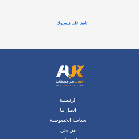
السامة!" تقرير خطير يكشف عن أرقام صدمت الشارع البريطاني 
حول حجم التلوث الذي يضرب الأنهار، وسط تصاعد الغضب الشعبي 
والمطالبات بإنهاء الخصخصة وسحب الأرباح من شركات المياه. 
تابعنا على فيسبوك ←
#شاهد لتكتشف…
عرض المزيد على X ←
الرئيسية
اتصل بنا
سياسة الخصوصية
من نحن