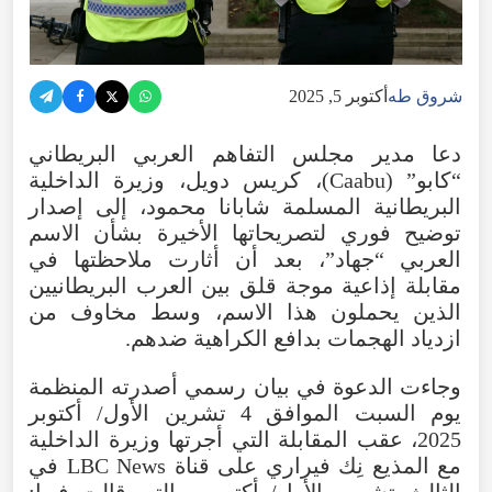
شروق طه
أكتوبر 5, 2025
دعا مدير مجلس التفاهم العربي البريطاني
“
كابو”
(Caabu)، كريس دويل، وزيرة الداخلية
البريطانية المسلمة شابانا محمود، إلى إصدار
توضيح فوري لتصريحاتها الأخيرة بشأن الاسم
العربي “جهاد”، بعد أن أثارت ملاحظتها في
مقابلة إذاعية موجة قلق بين العرب البريطانيين
الذين يحملون هذا الاسم، وسط مخاوف من
ازدياد الهجمات بدافع الكراهية ضدهم.
وجاءت الدعوة في بيان رسمي أصدرته المنظمة
يوم السبت الموافق 4 تشرين الأول/ أكتوبر
2025، عقب المقابلة التي أجرتها وزيرة الداخلية
مع المذيع نِك فيراري على قناة LBC News في
الثالث تشرين الأول/ أكتوبر، والتي قالت فيها: