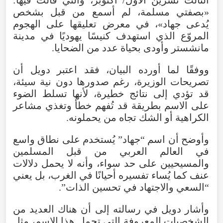
«بصفتي مسلمة، لم أسمع من قبل بشخص
يُدعى جهاد»، في معرض تعليقها على الهجوم
المروّع الذي استهدف كنيسًا يهوديًا في مدينة
مانشستر وأودى بحياة عدد من الضحايا.
ووفقًا لما أورده البيان، فقد اعتبر دويل أن
تصريحات الوزيرة، رغم صدورها دون نية سيئة،
قد تؤدي إلى نتائج خطيرة، لأنها تسلط الضوء
على الاسم بطريقة قد تُفهم خطأً وتغذي مشاعر
الكراهية أو الشك تجاه من يحملونه.
وأوضح أن اسم “جهاد” يُستخدم على نطاق واسع
في العالم العربي من قبل المسلمين
والمسيحيين على حد سواء، وأنه لا يحمل دلالات
عنف كما يُساء تفسيره أحيانًا في الغرب، بل يعني
“السعي والاجتهاد في تحسين الذات”.
وأشار دويل في رسالته إلى أن هناك العديد من
الشخصيات المعروفة التي تحمل هذا الاسم، مثل