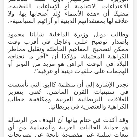
الاعتداءات الانتقامية أو الإساءات اللفظية»،
مضيفًا أن «هذه الأسماء وُلد أصحابها بها، ولا
علاقة لها بمعتقداتهم الدينية أو آرائهم السياسية».
وطالب دويل وزيرة الداخلية شابانا محمود
بإصدار توضيح علني وعاجل في أقرب وقت
ممكن لتصحيح المفاهيم الخاطئة وتقليل مخاطر
الكراهية المحتملة، مؤكدًا أن “آخر ما تحتاجه
البلاد في الوقت الراهن هو مزيد من التوتر أو
الهجمات على خلفيات دينية أو عرقية”.
تجدر الإشارة إلى أن منظمة
كاابو
، التي تأسست
في ستينيات القرن الماضي، تُعنى بتعزيز
العلاقات البريطانية العربية ومكافحة خطاب
الكراهية والعنصرية في بريطانيا.
وقد أكدت في ختام بيانها أن الهدف من الرسالة
هو حماية الجاليات العربية والمسلمة من أي
تبعات سلبية غير مقصودة ناتجة عن تصريحات