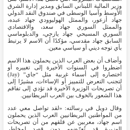
وزير المالية اللبناني السابق ومدير إدارة الشرق
الأوسط وآسيا الوسطى في صندوق النقد الدولي
جهاد أزعور، والممثل الهوليوودي جهاد عبده،
والممثل السوري جهاد سعد، والاقتصادي
السوري المسيحي جهاد يازجي، والدبلوماسي
السابق جهاد مقدسي، مؤكدًا أن الاسم لا يرتبط
بأي توجه ديني أو سياسي معين.
وأضاف أن بعض العرب الذين يحملون هذا الاسم
اضطروا في السنوات الأخيرة إلى تغييره أو
اختصاره إلى أسماء غربية مثل “جاي” (Jay)
لتجنب التعرض للتمييز أو الإساءات، مشيرًا إلى
أن تصريحات الوزيرة الأخيرة قد تؤدي إلى تفاقم
هذا الشعور بالخوف بين العرب البريطانيين.
وقال دويل في رسالته: «لقد تواصل معي عدد
من المواطنين البريطانيين العرب الذين يحملون
اسم جهاد، معربين عن قلقهم من أن تصريحات
الوزيرة قد تُعرّضهم دون قصد لمخاطر