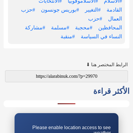
#الاسلام
#الاسلاموفوبيا
#الانتخابات
القادمة
#التغيير
#بوريس جونسون
#حزب
العمال
#حزب
المحافظين
#محجبة
#مسلمة
#مشاركة
النساء في السياسة
#منقبة
الرابط المختصر هنا ⬇
الأكثر قراءة
Please enable location access to see
weather