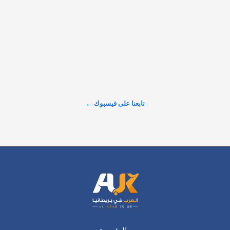
𝕏
@alarabinuk · 8 أغسطس 2026
📌6 آلاف يهودي إلى إسرائيل.. كيف أدار مستشارٌ بريطانيٌّ عمليات 
"العلياه"؟ سلّط تقريرٌ لموقع "ميدل إيست آي" الضوء على "دوف 
نيومارك" (Dov Newmark)، وهو مستشار هجرة مولود في بريطانيا، 
قال إنه ساعد أكثر من 6 آلاف يهودي على الانتقال إلى…
عرض المزيد على X ←
تابعنا على فيسبوك ←