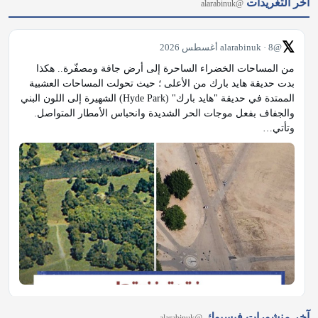
آخر التغريدات
@alarabinuk
𝕏
@alarabinuk · 8 أغسطس 2026
من المساحات الخضراء الساحرة إلى أرض جافة ومصفّرة.. هكذا 
بدت حديقة هايد بارك من الأعلى ؛ حيث تحولت المساحات العشبية 
الممتدة في حديقة "هايد بارك" (Hyde Park) الشهيرة إلى اللون البني 
والجفاف بفعل موجات الحر الشديدة وانحباس الأمطار المتواصل. 
وتأتي…
𝕏
@alarabinuk · 8 أغسطس 2026
آخر منشورات فيسبوك