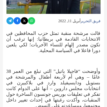
فريق التحرير
أبريل 11, 2022
قالت مرشحة منقبة تمثل حزب المحافظين في
الانتخابات القادمة في بريطانيا: إنها ترغب أن
تكون مصدر إلهام للنساء الأخريات؛ لكي يلعبن
دورا فاعلا في السياسة المحلية.
وأوضحت “فاجيلا باتيل” التي تبلغ من العمر 38
عامًا – وهي أم لأربعة أطفال والمرشحة في
بستويل ودايسيفيلد وارد في بلاكبيرن في
انتخابات مجلس داروين – أنها على الدوام كانت
تفكر في تعليقات بوريس جونسون الساخرة حول
المنقبات، وأكدت رغبتها في إحداث تغيير داخل
مجتمعها، ومساعدته على النهوض.