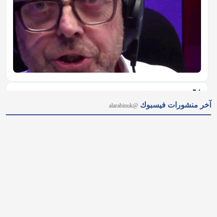
𝕏
@alarabinuk · 7 أغسطس 2026
آخر منشورات فيسبوك
@alarabinuk
من نيويورك إلى ميشيغان.. هل أصبحت "أموال السياسة" عاجزة عن 
حسم الانتخابات الأمريكية؟ 🗳 رغم ملايين الأموال الخارجية ودعم 
قيادة الحزب لمنافسته؛ أحدث الطبيب من أصول مصريّة عبد الرحمن 
السيد مفاجأة مدوّية بفوزه بترشيح الديمقراطيين لمجلس الشيوخ عن 
ولاية ميشيغان.…