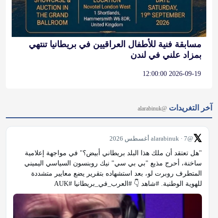
مسابقة فنية للأطفال العراقيين في بريطانيا تنتهي
بمزاد علني في لندن
2026-09-19 12:00:00
آخر التغريدات
@alarabinuk
𝕏
@alarabinuk · 7 أغسطس 2026
"هل تعتقد أن ملك هذا البلد بريطاني أبيض؟" في مواجهة إعلامية 
ساخنة، أحرج مذيع "بي بي سي" نيك روبنسون السياسي اليميني 
المتطرف روبرت لو، بعد استشهاده بتقرير يضع معايير متشددة 
للهوية الوطنية. #شاهد 👇 #العرب_في_بريطانيا #AUK